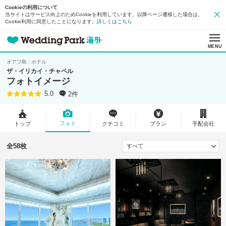
Cookieの利用について
当サイトはサービス向上のためCookieを利用しています。以降ページ遷移した場合は、
Cookie利用に同意したことになります。
詳しくはこちら
MENU
オアフ島
ホテル
ザ・イリカイ・チャペル
フォトイメージ
2件
5.0
フォト
トップ
クチコミ
プラン
手配会社
全58枚