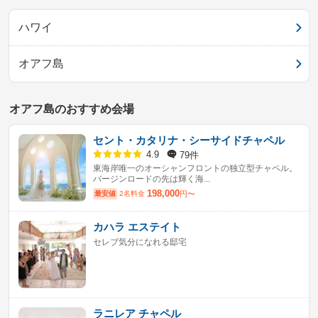
ハワイ
オアフ島
オアフ島のおすすめ会場
セント・カタリナ・シーサイドチャペル
79件
4.9
東海岸唯一のオーシャンフロントの独立型チャペル。
バージンロードの先は輝く海...
198,000
最安値
2名料金
円〜
カハラ エステイト
セレブ気分になれる邸宅
ラニレア チャペル