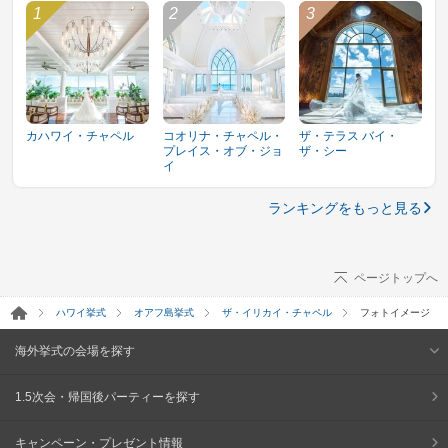
カハワイ・チャペル
コオリナ・チャペル・
ザ・テラス バイ・
プレイス・オブ・ジョ
ザ・シー
イ
ランキングをもっと見る
ページトップへ
ハワイ挙式
オアフ島挙式
ザ・イリカイ・チャペル
フォトイメージ
海外挙式の会場を探す
1.5次会・帰国後パーティーを探す
キャンペーン・プレゼント情報