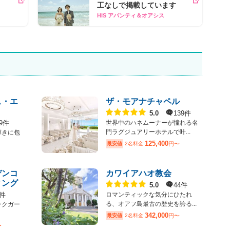
工なしで掲載しています
HIS アバンティ＆オアシス
ス・エ
ザ・モアナチャペル
点数
139件
5.0
9件
世界中のハネムーナーが憧れる名
門ラグジュアリーホテルで叶...
輝きに包
125,400
最安値
2名料金
円〜
デンコ
カワイアハオ教会
ィング
点数
44件
5.0
5件
ロマンティックな気分にひたれ
る、オアフ島最古の歴史を誇る...
ークガー
342,000
最安値
2名料金
円〜
〜