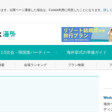
います。以降ページ遷移した場合は、Cookie利用に同意したことになります。
詳し
1.5次会・帰国後パーティー
海外挙式の準備ガイド
検索
会場ランキング
プラン検索
Wedd
海外
ディ