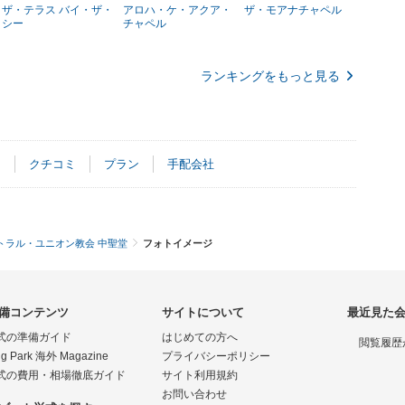
ザ・テラス バイ・ザ・
アロハ・ケ・アクア・
ザ・モアナチャペル
シー
チャペル
ランキングをもっと見る
ト
クチコミ
プラン
手配会社
トラル・ユニオン教会 中聖堂
フォトイメージ
備コンテンツ
サイトについて
最近見た
式の準備ガイド
はじめての方へ
閲覧履歴
g Park 海外 Magazine
プライバシーポリシー
式の費用・相場徹底ガイド
サイト利用規約
お問い合わせ