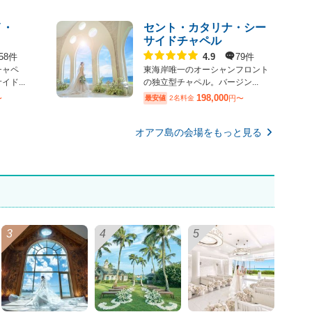
イ・
セント・カタリナ・シー
サイドチャペル
点数
58件
79件
4.9
チャペ
東海岸唯一のオーシャンフロント
ド...
の独立型チャペル。バージン...
198,000
〜
最安値
2名料金
円〜
オアフ島の会場をもっと見る