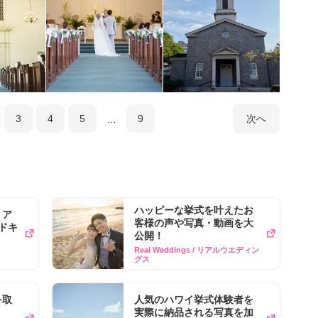
3
4
5
9
次へ
ハッピーな挙式を叶えたお
リア
客様の声や写真​・動画を​大
ドキ
公開！
Real Weddings / リアルウエディン
グス
を取
人気のハワイ挙式体験者を
実際に納品される写真を加