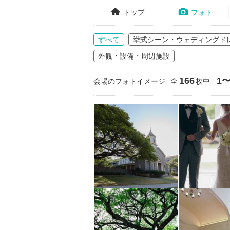
トップ
フォト
すべて
挙式シーン・ウェディングド
外観・設備・周辺施設
166
1〜
会場のフォトイメージ
全
枚中