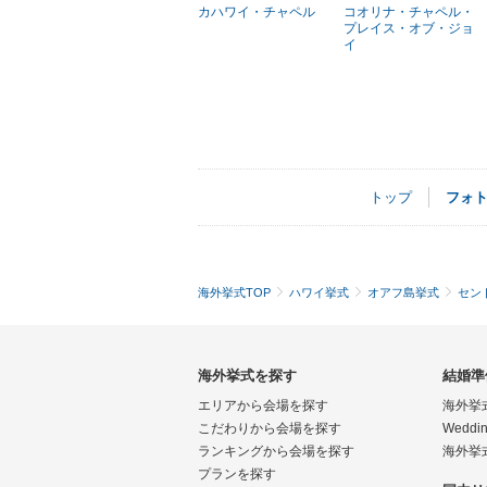
カハワイ・チャペル
コオリナ・チャペル・
プレイス・オブ・ジョ
イ
トップ
フォ
海外挙式TOP
ハワイ挙式
オアフ島挙式
セン
海外挙式を探す
結婚準
エリアから会場を探す
海外挙
こだわりから会場を探す
Weddin
ランキングから会場を探す
海外挙
プランを探す