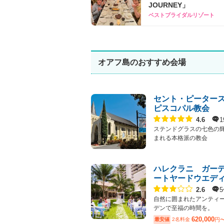
JOURNEY」
ベストブライダルリゾート
オアフ島のおすすめ会場
セント・ピーター
ピスコパル教会
点数
1
4.6
ステンドグラスの七色の
まれる本格派の教会
ハレクラニ ガー
ートヤードウエデ
点数
2.6
自然に囲まれたアンティ
デンで至福の時間を。
620,000
最安値
2名料金
円