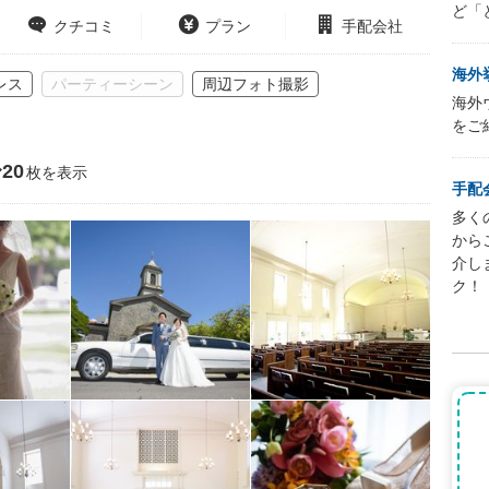
ど「
クチコミ
プラン
手配会社
海外
レス
パーティーシーン
周辺フォト撮影
海外
をご
20
枚を表示
手配
多く
から
介し
ク！