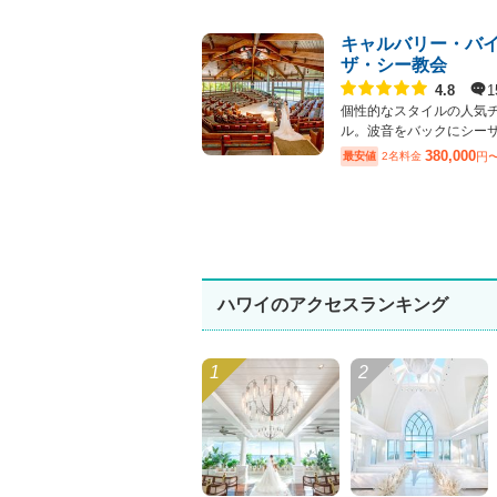
キャルバリー・バ
ザ・シー教会
点数
1
4.8
個性的なスタイルの人気
ル。波音をバックにシーサイ
380,000
最安値
2名料金
円
ハワイのアクセスランキング