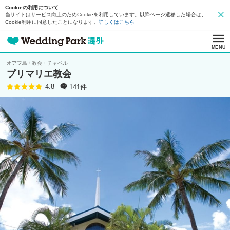
Cookieの利用について
当サイトはサービス向上のためCookieを利用しています。以降ページ遷移した場合は、
Cookie利用に同意したことになります。
詳しくはこちら
MENU
オアフ島
教会・チャペル
プリマリエ教会
141件
4.8