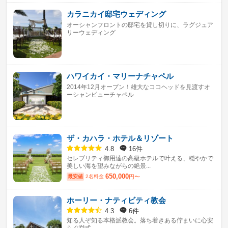
カラニカイ邸宅ウェディング
オーシャンフロントの邸宅を貸し切りに、ラグジュア
リーウェディング
ハワイカイ・マリーナチャペル
2014年12月オープン！雄大なココヘッドを見渡すオ
ーシャンビューチャペル
ザ・カハラ・ホテル＆リゾート
16件
4.8
セレブリティ御用達の高級ホテルで叶える、穏やかで
美しい海を望みながらの絶景...
650,000
最安値
2名料金
円〜
ホーリー・ナティビティ教会
6件
4.3
知る人ぞ知る本格派教会。落ち着きある佇まいに心安