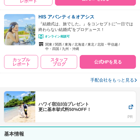
レポート
HIS アバンティ＆オアシス
『結婚式は、旅でした。』をコンセプトに“一日では
終わらない結婚式”をプロデュース！
オンライン相談可
関東
関西
東海
北海道
東北
北陸・甲信越
中・四国
九州・沖縄
カップル
スタッフ
公式HPを見る
レポート
ブログ
手配会社をもっと見る
ハワイ宿泊3泊プレゼント
更に基本挙式料50%OFF！
基本情報