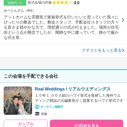
4.0
点数
挙式会場の評価
結婚式した
みーとんさん
男性
アットホームな雰囲気で家族挙式を行いたいと思っていた我々に
ぴったりの教会でした。教会スタッフ、手配会社スタッフの方々
も皆さま穏やかな方で、理想通りの式が行えました。場所が住宅
街という点が懸念でしたが、閑静な中に建っていて、静かで厳か
な式を挙...
クチコミをもっと見る
この会場を手配できる会社
Real Weddings / リアルウエディングス
１０年１,０００組のハワイ挙式を取材した海外ウエ
ディング雑誌の元編集長がご提案するハワイ挙式です
オンライン相談可
関東
カップル
公式HPを見る