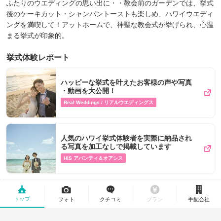
ふたりのウエディングの思い出に・・教会前のガーデンでは、挙式
後のケーキカット・シャンパントーストも楽しめ、ハワイウエディ
ングを満喫して！アットホームで、神聖な教会式が挙げられ、心温
まる挙式が印象的。
挙式体験レポート
ハッピーな挙式を叶えたお客様の声や写真​
・動画を​大公開！
Real Weddings / リアルウエディングス
人気のハワイ挙式体験者を実際に納品され
る写真を加工なしで掲載しています
HIS アバンティ＆オアシス
トップ
フォト
クチコミ
プラン
手配会社