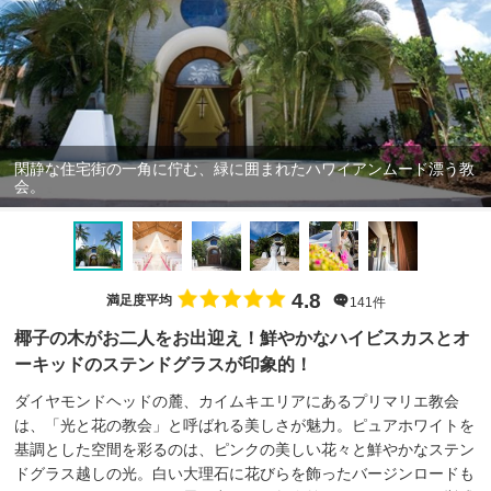
閑静な住宅街の一角に佇む、緑に囲まれたハワイアンムード漂う教
会。
4.8
満足度平均
141件
椰子の木がお二人をお出迎え！鮮やかなハイビスカスとオ
ーキッドのステンドグラスが印象的！
ダイヤモンドヘッドの麓、カイムキエリアにあるプリマリエ教会
は、「光と花の教会」と呼ばれる美しさが魅力。ピュアホワイトを
基調とした空間を彩るのは、ピンクの美しい花々と鮮やかなステン
ドグラス越しの光。白い大理石に花びらを飾ったバージンロードも