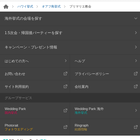
ハワイ挙式
オアフ島挙式
プリマリエ教会
海外挙式の会場を探す
1.5次会・帰国後パーティーを探す
キャンペーン・プレゼント情報
はじめての方へ
ヘルプ
お問い合わせ
プライバシーポリシー
サイト利用規約
会社案内
グループサービス
Wedding Park
Wedding Park 海外
国内挙式
海外挙式
Photorait
Ringraph
フォトウエディング
結婚指輪