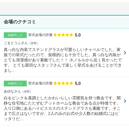
会場のクチコミ
5.0
点数
挙式会場の評価
結婚式した
ごまとうふさん
女性
真っ白な内装でステンドグラスが可愛らしいチャペルでした。家
族での挙式だったので、規模的にも十分でした。真っ白な内装が
とても清潔感があり素敵でした！！ ホノルルから近く良かったで
す。 とても親切なスタッフさんで楽しく挙式をあげることができ
まし...
5.0
点数
挙式会場の評価
結婚式した
あゆなさん
女性
白をピンクを基調としたかわいらしい雰囲気を持つ教会です。閑
静な住宅地にたたずむアットホームな教会である点が特徴です。
入り口側にあるハイビスカスのステンドグラスも素敵です。そこ
まで広さはないですが、2人のみのお式や少人数の結婚式にはピ
ッタリだ...