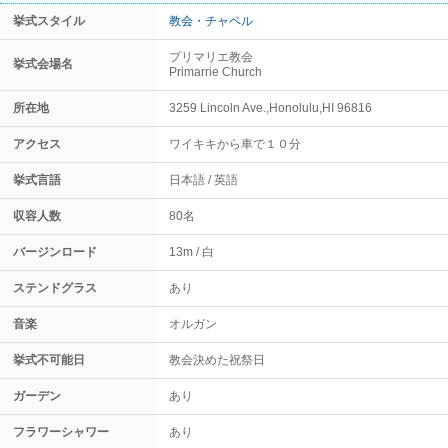
挙式スタイル
教会・チャペル
プリマリエ教会
挙式会場名
Primarrie Church
所在地
3259 Lincoln Ave.,Honolulu,HI 96816
アクセス
ワイキキから車で１０分
挙式言語
日本語
英語
収容人数
80名
バージンロード
13m
白
ステンドグラス
あり
音楽
オルガン
挙式不可能日
教会決めた祝祭日
ガーデン
あり
フラワーシャワー
あり