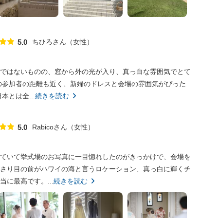
ちひろさん
女性
5.0
点数
ではないものの、窓から外の光が入り、真っ白な雰囲気でとて
の参加者の距離も近く、新婦のドレスと会場の雰囲気がぴった
とは全...
続きを読む
Rabicoさん
女性
5.0
点数
ていて挙式場のお写真に一目惚れしたのがきっかけで、会場を
さり目の前がハワイの海と言うロケーション、真っ白に輝くチ
に最高です。...
続きを読む