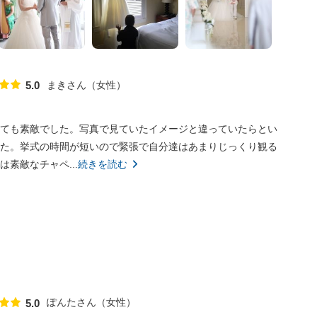
まきさん
女性
5.0
点数
ても素敵でした。写真で見ていたイメージと違っていたらとい
た。挙式の時間が短いので緊張で自分達はあまりじっくり観る
素敵なチャペ...
続きを読む
ぽんたさん
女性
5.0
点数