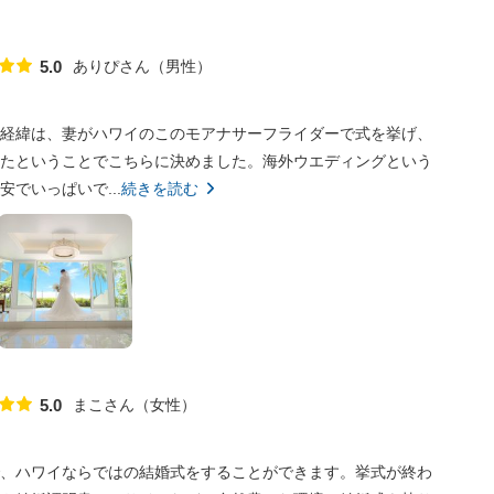
ありぴさん
男性
5.0
点数
経緯は、妻がハワイのこのモアナサーフライダーで式を挙げ、
たということでこちらに決めました。海外ウエディングという
でいっぱいで...
続きを読む
まこさん
女性
5.0
点数
、ハワイならではの結婚式をすることができます。挙式が終わ