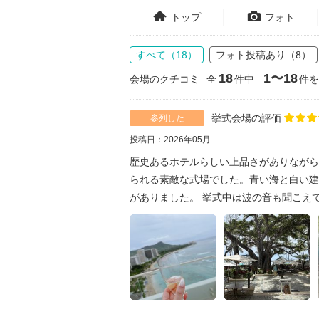
トップ
フォト
すべて（18）
フォト投稿あり（8）
18
1〜18
会場のクチコミ
全
件中
件を
挙式会場の評価
参列した
投稿日：2026年05月
歴史あるホテルらしい上品さがありながら
られる素敵な式場でした。青い海と白い建
がありました。 挙式中は波の音も聞こえてき