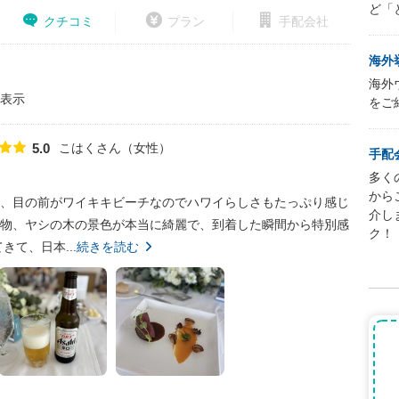
ど「
クチコミ
プラン
手配会社
海外
海外
表示
をご
こはくさん
女性
5.0
点数
手配
多く
から
、目の前がワイキキビーチなのでハワイらしさもたっぷり感じ
介し
物、ヤシの木の景色が本当に綺麗で、到着した瞬間から特別感
ク！
て、日本...
続きを読む