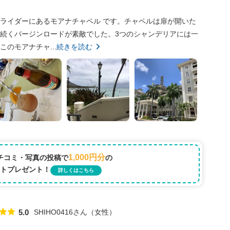
ライダーにあるモアナチャペル です。チャペルは扉が開いた
続くバージンロードが素敵でした。3つのシャンデリアには一
のモアナチャ...
続きを読む
1,000円分
チコミ・写真の投稿で
の
トプレゼント！
詳しくはこちら
SHIHO0416さん
女性
5.0
点数