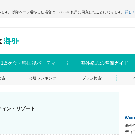
います。以降ページ遷移した場合は、Cookie利用に同意したことになります。
詳し
1.5次会・帰国後パーティー
海外挙式の準備ガイド
検索
会場ランキング
プラン検索
ティン・リゾート
Wedd
海外
ディ