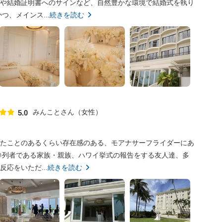
や結婚証明書へのサインなど、自然豊かな環境で結婚式を執り
、メインス...
続きを読む
みんことさん
女性
5.0
点数
たことのあるくらい存在感のある、モアナサーフライダーにあ
参列者である家族・親族、ハワイ挙式の報告をする友人達、多
応をいただ...
続きを読む