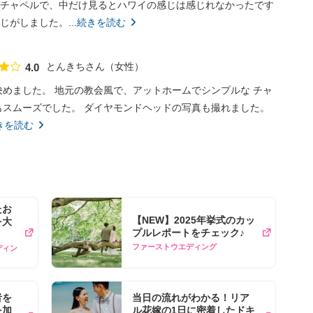
チャペルで、中だけ見るとハワイの感じは感じれなかったです
がしました。...
続きを読む
とんきちさん
女性
4.0
点数
決めました。 地元の教会風で、アットホームでシンプルな チャ
もスムーズでした。 ダイヤモンドヘッドの写真も撮れました。
きを読む
たお
【NEW】2025年挙式のカッ
​大
プルレポートをチェック♪
ファーストウエディング
エディン
者を
当日の流れがわかる！リア
を加
ル花嫁の1日に密着したドキ