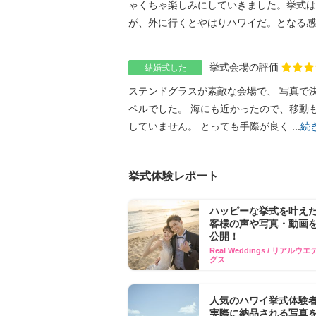
ゃくちゃ楽しみにしていきました。挙式は
が、外に行くとやはりハワイだ。となる感じ
挙式会場の評価
結婚式した
ステンドグラスが素敵な会場で、 写真で
ペルでした。 海にも近かったので、移動
していません。 とっても手際が良く ...
続
挙式体験レポート
ハッピーな挙式を叶え
客様の声や写真​・動画を
公開！
Real Weddings / リアルウ
グス
人気のハワイ挙式体験
実際に納品される写真