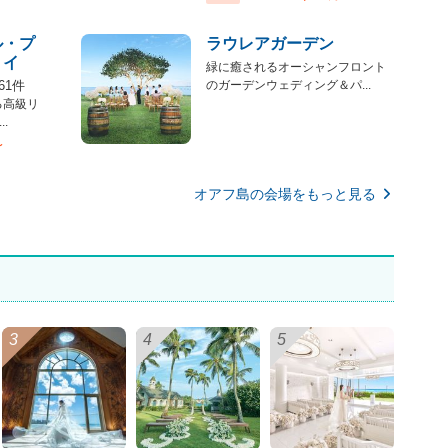
ル・プ
ラウレアガーデン
ョイ
緑に癒されるオーシャンフロント
61件
のガーデンウェディング＆パ...
る高級リ
.
〜
オアフ島の会場をもっと見る