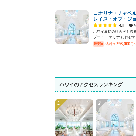
コオリナ・チャペ
レイス・オブ・ジ
点数
2
4.8
ハワイ屈指の晴天率を誇
ゾート"コオリナ"に佇むオ..
298,000
最安値
2名料金
円
ハワイのアクセスランキング