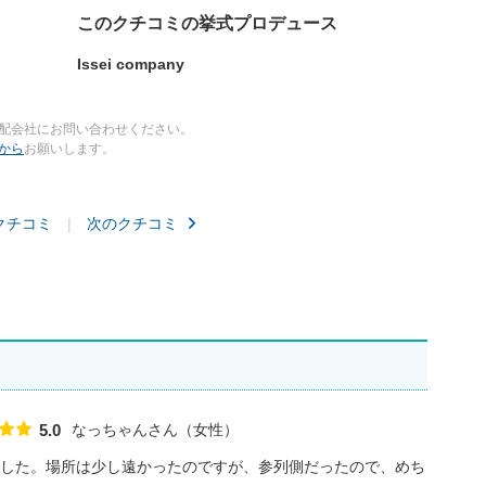
このクチコミの挙式プロデュース
Issei company
配会社にお問い合わせください。
から
お願いします。
クチコミ
次のクチコミ
なっちゃんさん
女性
5.0
点数
した。場所は少し遠かったのですが、参列側だったので、めち