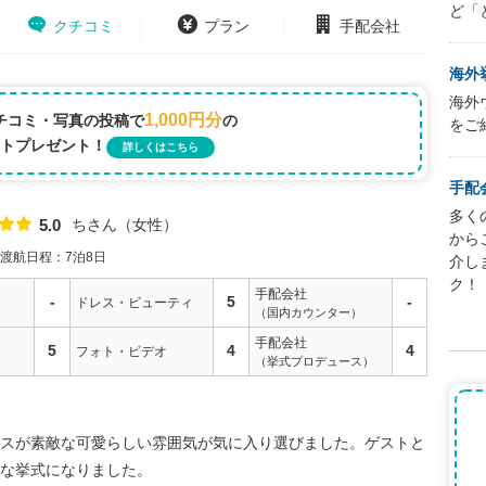
ど「
クチコミ
プラン
手配会社
海外
海外
1,000円分
チコミ・写真の投稿で
の
をご
トプレゼント！
詳しくはこちら
手配
多く
ちさん
女性
5.0
点数
から
渡航日程：7泊8日
介し
ク！
手配会社
-
5
-
ドレス・ビューティ
（国内カウンター）
手配会社
5
4
4
フォト・ビデオ
（挙式プロデュース）
スが素敵な可愛らしい雰囲気が気に入り選びました。ゲストと
な挙式になりました。