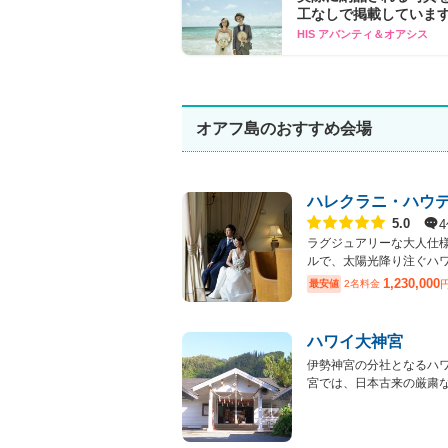
工なしで掲載していま
HIS アバンティ＆オアシス
オアフ島のおすすめ会場
ハレクラニ・ハウ
点数
5.0
ラグジュアリーな大人仕
ルで、太陽光降り注ぐハワイ
1,230,000
最安値
2名料金
ハワイ大神宮
伊勢神宮の分社となるハ
宮では、日本古来の厳粛な神