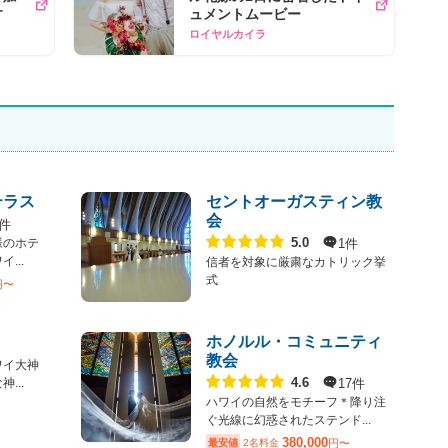
す
ュメントムービー
ロイヤルカイラ
テラス
セントオーガスティン教
会
4件
点数
1件
5.0
様のホテ
...
信者を対象に厳粛なカトリック挙
式
円〜
ホノルル・コミュニティ
教会
ワイ大神
点数
17件
4.6
...
ハワイの自然をモチーフ＊降り注
ぐ光線に幻惑されたステンド...
380,000
最安値
2名料金
円〜