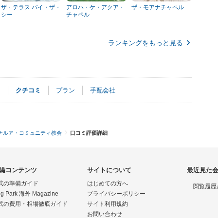
ザ・テラス バイ・ザ・
アロハ・ケ・アクア・
ザ・モアナチャペル
シー
チャペル
ランキングをもっと見る
ト
クチコミ
プラン
手配会社
ナルア・コミュニティ教会
口コミ評価詳細
備コンテンツ
サイトについて
最近見た
式の準備ガイド
はじめての方へ
閲覧履歴
g Park 海外 Magazine
プライバシーポリシー
式の費用・相場徹底ガイド
サイト利用規約
お問い合わせ