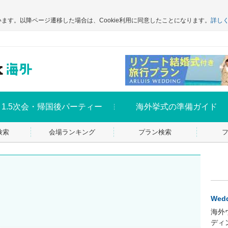
います。以降ページ遷移した場合は、Cookie利用に同意したことになります。
詳し
1.5次会・帰国後パーティー
海外挙式の準備ガイド
検索
会場ランキング
プラン検索
Wedd
海外
ディ