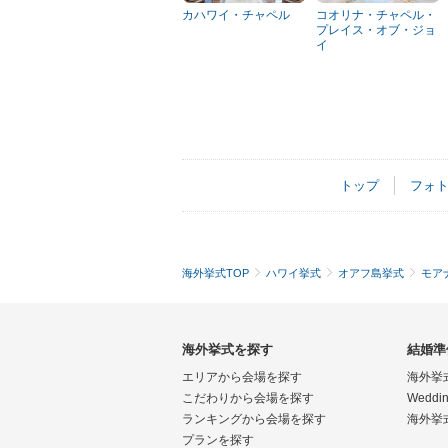
カハワイ・チャペル
コオリナ・チャペル・
プレイス・オブ・ジョ
イ
トップ
フォ
海外挙式TOP
ハワイ挙式
オアフ島挙式
モア
海外挙式を探す
結婚準
エリアから会場を探す
海外挙
こだわりから会場を探す
Weddin
ランキングから会場を探す
海外挙
プランを探す