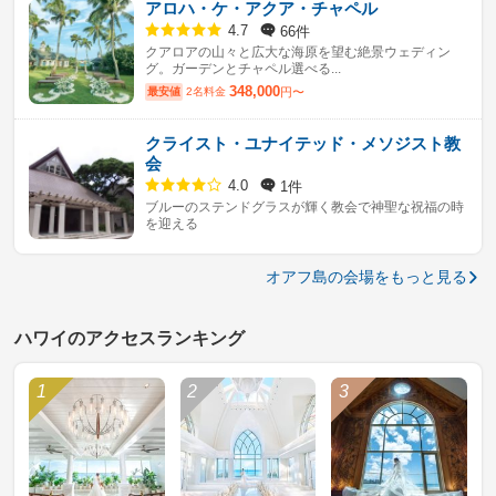
アロハ・ケ・アクア・チャペル
66件
4.7
クアロアの山々と広大な海原を望む絶景ウェディン
グ。ガーデンとチャペル選べる...
348,000
最安値
2名料金
円〜
クライスト・ユナイテッド・メソジスト教
会
1件
4.0
ブルーのステンドグラスが輝く教会で神聖な祝福の時
を迎える
オアフ島の会場をもっと見る
ハワイのアクセスランキング