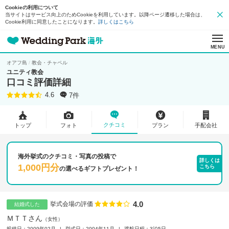
Cookieの利用について
当サイトはサービス向上のためCookieを利用しています。以降ページ遷移した場合は、
Cookie利用に同意したことになります。
詳しくはこちら
MENU
オアフ島
教会・チャペル
ユニティ教会
口コミ評価詳細
7件
4.6
クチコミ
トップ
フォト
プラン
手配会社
海外挙式のクチコミ・写真の投稿で
詳しくは
1,000円分
こちら
の
選べるギフトプレゼント！
4.0
点数
挙式会場の評価
結婚式した
ＭＴＴさん
女性
投稿日：2009年02月
挙式日：2004年11月
渡航日程：3泊5日