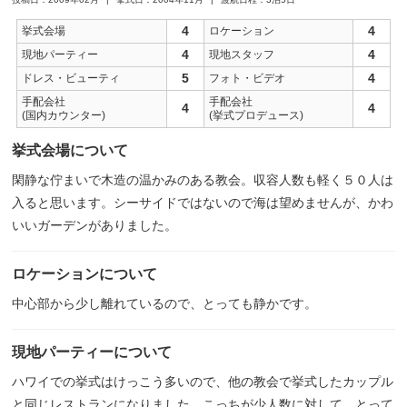
4
4
挙式会場
ロケーション
4
4
現地パーティー
現地スタッフ
5
4
ドレス・ビューティ
フォト・ビデオ
手配会社
手配会社
4
4
(国内カウンター)
(挙式プロデュース)
挙式会場について
閑静な佇まいで木造の温かみのある教会。収容人数も軽く５０人は
入ると思います。シーサイドではないので海は望めませんが、かわ
いいガーデンがありました。
ロケーションについて
中心部から少し離れているので、とっても静かです。
現地パーティーについて
ハワイでの挙式はけっこう多いので、他の教会で挙式したカップル
と同じレストランになりました。こっちが少人数に対して、とって