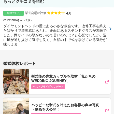
もっとクチコミを読む
4.0
点数
挙式会場の評価
結婚式した
cafezinhoさん
女性
ダイヤモンドヘッドの麓にある小さな教会です。改修工事を終え
たばかりで清潔感にあふれ、正面にあるステンドグラスが素敵で
した。両サイドの壁がないので暑いのでは？と心配でしたが、逆
に風が通り抜けて気持ち良く、自然の中で式を挙げている気分が
味わえま...
挙式体験レポート
挙式後の先輩カップルを取材「私たちの
WEDDING JOURNEY」
ベストブライダルリゾート
ハッピーな挙式を叶えたお客様の声や写真​
・動画を​大公開！