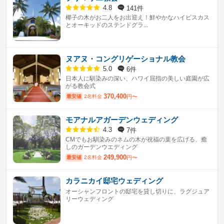
141件
4.8
椰子の木がお二人をお出迎え！鮮やかなハイビスカス
とオーキッドのステンドグラ...
ヌアヌ・コングリゲーショナル教会
6件
5.0
日本人に馴染みの深い、ハワイ屈指の美しい庭園が広
がる教会式
370,400
最安値
2名料金
円〜
モアナルアガーデンウェディング
7件
4.3
CMでもお馴染みのネムの木が祝福の葉を広げる、癒
しのガーデンウエディング
249,900
最安値
2名料金
円〜
カラニカイ邸宅ウェディング
オーシャンフロントの邸宅を貸し切りに、ラグジュア
リーウェディング