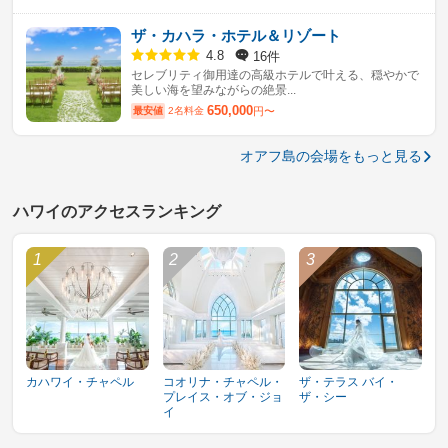
ザ・カハラ・ホテル＆リゾート
16件
4.8
セレブリティ御用達の高級ホテルで叶える、穏やかで
美しい海を望みながらの絶景...
650,000
最安値
2名料金
円〜
オアフ島の会場をもっと見る
ハワイのアクセスランキング
カハワイ・チャペル
コオリナ・チャペル・
ザ・テラス バイ・
プレイス・オブ・ジョ
ザ・シー
イ