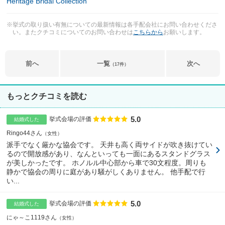
Heritage Bridal Collection
※挙式の取り扱い有無についての最新情報は各手配会社にお問い合わせくださ
い。またクチコミについてのお問い合わせは
こちらから
お願いします。
前へ
一覧
次へ
（17件）
もっとクチコミを読む
5.0
点数
挙式会場の評価
結婚式した
Ringo44さん
女性
派手でなく厳かな協会です。 天井も高く両サイドが吹き抜けてい
るので開放感があり、なんといっても一面にあるスタンドグラス
が美しかったです。 ホノルル中心部から車で30文程度。周りも
静かで協会の周りに庭があり騒がしくありません。 他手配で行
い...
5.0
点数
挙式会場の評価
結婚式した
にゃ～こ1119さん
女性