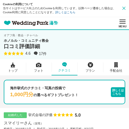
Cookieの利用について
当サイトはサービス向上のためCookieを利用しています。以降ページ遷移した場合は、
Cookie利用に同意したことになります。
詳しくはこちら
MENU
オアフ島
教会・チャペル
ホノルル・コミュニティ教会
口コミ評価詳細
17件
4.6
クチコミ
トップ
フォト
プラン
手配会社
海外挙式のクチコミ・写真の投稿で
詳しくは
1,000円分
こちら
の
選べるギフトプレゼント！
5.0
点数
挙式会場の評価
結婚式した
スマイリーさん
女性
投稿日：2015年12月
挙式日：2015年12月
渡航日程：5泊7日