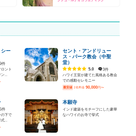
・シー
セント・アンドリュー
ス・パーク教会（中聖
堂）
9件
点数
3件
5.0
フロント
...
ハワイ王室が建てた風格ある教会
での感動セレモニー
〜
90,000
最安値
2名料金
円〜
ン
本願寺
6件
インド建築をモチーフにした豪華
ーの下で
なハワイのお寺で挙式
...
〜