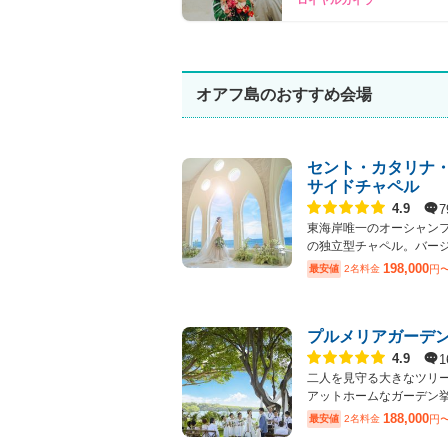
オアフ島のおすすめ会場
セント・カタリナ
サイドチャペル
点数
7
4.9
東海岸唯一のオーシャン
の独立型チャペル。バージン
198,000
最安値
2名料金
円
プルメリアガーデ
点数
1
4.9
二人を見守る大きなツリ
アットホームなガーデン挙式
188,000
最安値
2名料金
円