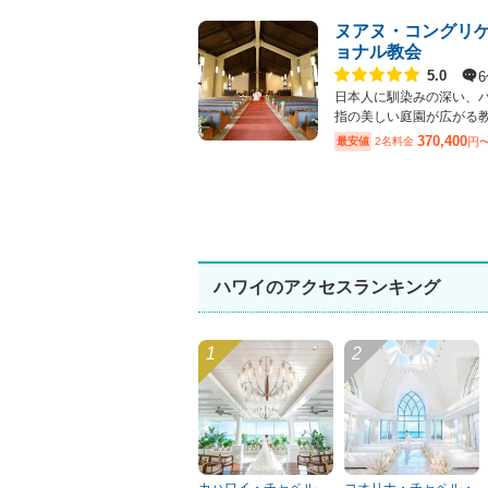
ヌアヌ・コングリ
ョナル教会
点数
5.0
日本人に馴染みの深い、
指の美しい庭園が広がる教会
370,400
最安値
2名料金
円
ハワイのアクセスランキング
カハワイ・チャペル
コオリナ・チャペル・