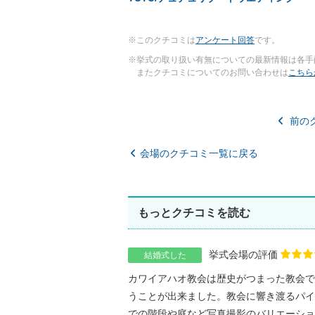
※このクチコミは
アンケート回答
です。
※挙式の取り扱い有無についての最新情報は各手
またクチコミについてのお問い合わせは
こちら
前の
会場のクチコミ一覧に戻る
もっとクチコミを読む
挙式会場の評価
結婚式した
カワイアハオ教会は歴史がつまった教会で
うことが出来ました。教会に響き渡るパイ
での階段や庭など写真撮影のバリエーション