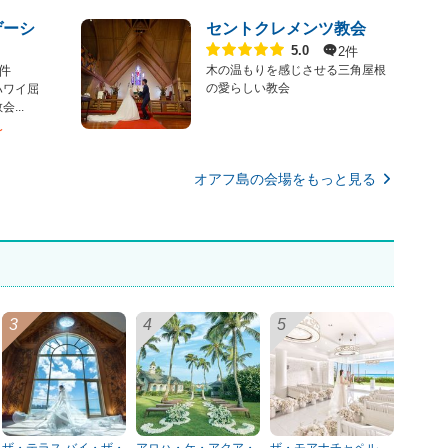
ゲーシ
セントクレメンツ教会
点数
2件
5.0
6件
木の温もりを感じさせる三角屋根
の愛らしい教会
ハワイ屈
...
〜
オアフ島の会場をもっと見る
ザ・テラス バイ・ザ・
アロハ・ケ・アクア・
ザ・モアナチャペル