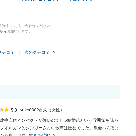
配会社にお問い合わせください。
から
お願いします。
クチコミ
次のクチコミ
yuko0802さん
女性
5.0
点数
建物自体インパクトが強いのでThe結婚式という雰囲気を味わ
プオルガンとシンガーさんの歌声は圧巻でした。教会へ入るま
も多くロマ...
続きを読む