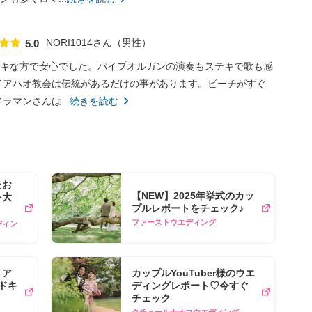
NORI1014さん
男性
5.0
点数
キな方で安心でした。パイプオルガンの演奏もステキで歌も感
イアハオ教会は伝統があるだけの事があります。ビーチがすぐ
マンさんは...
続きを読む
たお
【NEW】2025年挙式のカッ
​大
プルレポートをチェック♪
ファーストウエディング
エディン
リア
カップルYouTuber様のウエ
ドキ
ディングレポート♡今すぐ
チェック
クチュールナオコウエディング