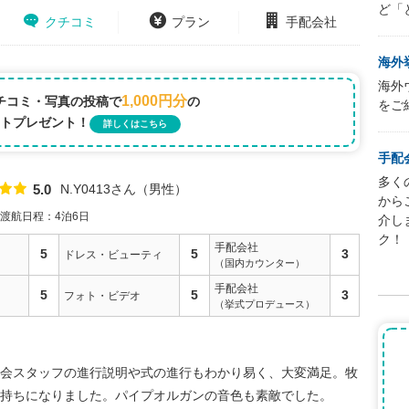
ど「
クチコミ
プラン
手配会社
海外
海外
1,000円分
チコミ・写真の投稿で
の
をご
トプレゼント！
詳しくはこちら
手配
多く
N.Y0413さん
男性
5.0
点数
から
渡航日程：4泊6日
介し
ク！
手配会社
5
5
3
ドレス・ビューティ
（国内カウンター）
手配会社
5
5
3
フォト・ビデオ
（挙式プロデュース）
会スタッフの進行説明や式の進行もわかり易く、大変満足。牧
持ちになりました。パイプオルガンの音色も素敵でした。