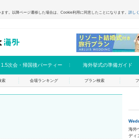
います。以降ページ遷移した場合は、Cookie利用に同意したことになります。
詳し
1.5次会・帰国後パーティー
海外挙式の準備ガイド
検索
会場ランキング
プラン検索
Wedd
海外
ディ