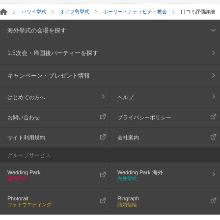
ハワイ挙式
オアフ島挙式
ホーリー・ナティビティ教会
口コミ評価詳細
海外挙式の会場を探す
1.5次会・帰国後パーティーを探す
キャンペーン・プレゼント情報
はじめての方へ
ヘルプ
お問い合わせ
プライバシーポリシー
サイト利用規約
会社案内
グループサービス
Wedding Park
Wedding Park 海外
国内挙式
海外挙式
Photorait
Ringraph
フォトウエディング
結婚指輪