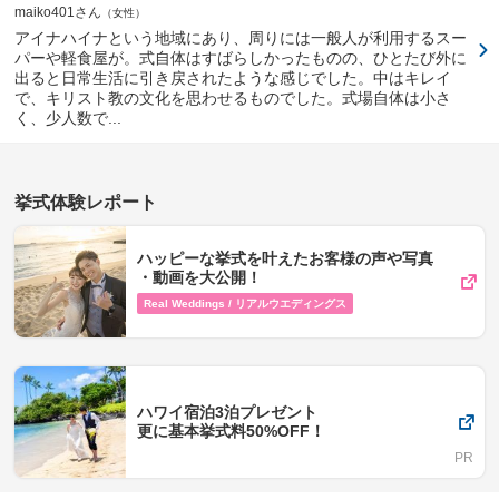
maiko401さん
女性
アイナハイナという地域にあり、周りには一般人が利用するスー
パーや軽食屋が。式自体はすばらしかったものの、ひとたび外に
出ると日常生活に引き戻されたような感じでした。中はキレイ
で、キリスト教の文化を思わせるものでした。式場自体は小さ
く、少人数で...
挙式体験レポート
ハッピーな挙式を叶えたお客様の声や写真​
・動画を​大公開！
Real Weddings / リアルウエディングス
ハワイ宿泊3泊プレゼント
更に基本挙式料50%OFF！