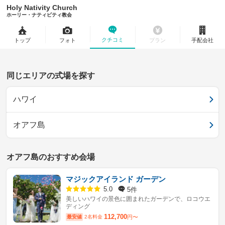
Holy Nativity Church
ホーリー・ナティビティ教会
クチコミ
トップ
フォト
プラン
手配会社
同じエリアの式場を探す
ハワイ
オアフ島
オアフ島のおすすめ会場
マジックアイランド ガーデン
5件
5.0
美しいハワイの景色に囲まれたガーデンで、ロコウエ
ディング
112,700
最安値
2名料金
円〜