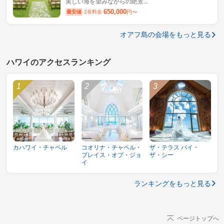
美しい海を望みながらの絶景...
650,000
最安値
2名料金
円〜
オアフ島の会場をもっと見る
ハワイのアクセスランキング
カハワイ・チャペル
コオリナ・チャペル・
ザ・テラス バイ・
プレイス・オブ・ジョ
ザ・シー
イ
ランキングをもっと見る
ページトップへ