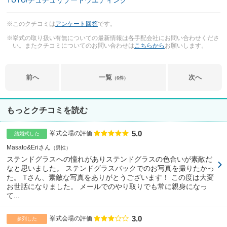
TUTU/チュチュリゾートウエディング
※このクチコミは
アンケート回答
です。
※挙式の取り扱い有無についての最新情報は各手配会社にお問い合わせくださ
い。またクチコミについてのお問い合わせは
こちらから
お願いします。
前へ
一覧
次へ
（6件）
もっとクチコミを読む
5.0
点数
挙式会場の評価
結婚式した
Masato&Eriさん
男性
ステンドグラスへの憧れがありステンドグラスの色合いが素敵だ
なと思いました。 ステンドグラスバックでのお写真を撮りたかっ
た。 Tさん、素敵な写真をありがとうございます！ この度は大変
お世話になりました。 メールでのやり取りでも常に親身になっ
て...
3.0
点数
挙式会場の評価
参列した