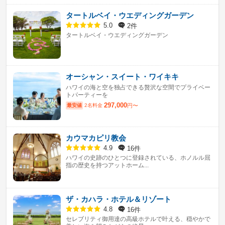
タートルベイ・ウエディングガーデン
2件
5.0
タートルベイ・ウエディングガーデン
オーシャン・スイート・ワイキキ
ハワイの海と空を独占できる贅沢な空間でプライベー
トパーティーを
297,000
最安値
2名料金
円〜
カウマカピリ教会
16件
4.9
ハワイの史跡のひとつに登録されている、ホノルル屈
指の歴史を持つアットホーム...
ザ・カハラ・ホテル＆リゾート
16件
4.8
セレブリティ御用達の高級ホテルで叶える、穏やかで