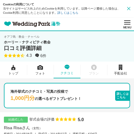
Cookieの利用について
当サイトはサービス向上のためCookieを利用しています。以降ページ遷移した場合は、
Cookie利用に同意したことになります。
詳しくはこちら
MENU
オアフ島
教会・チャペル
ホーリー・ナティビティ教会
口コミ評価詳細
6件
4.3
クチコミ
トップ
フォト
プラン
手配会社
海外挙式のクチコミ・写真の投稿で
詳しくは
1,000円分
こちら
の
選べるギフトプレゼント！
5.0
点数
挙式会場の評価
結婚式した
Risa Risaさん
女性
投稿日：2014年08月
挙式日：2014年07月
渡航日程：4泊6日