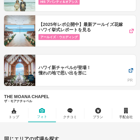
HIS アバンティ＆オアシス
【2025年レポ公開中】最新アールイズ花嫁
ハワイ挙式レポートを見る
アールイズ・ウエディング
ハワイ新チャペルが登場！
憧れの地で思い出を形に
THE MOANA CHAPEL
ザ・モアナチャペル
フォト
トップ
クチコミ
プラン
手配会社
同じエリアの式場を探す