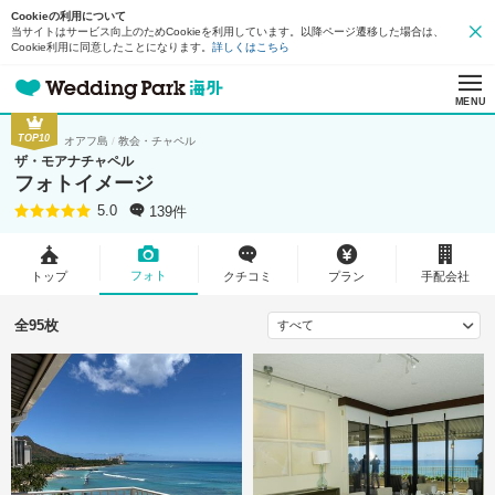
Cookieの利用について
当サイトはサービス向上のためCookieを利用しています。以降ページ遷移した場合は、
Cookie利用に同意したことになります。
詳しくはこちら
MENU
TOP10
オアフ島
教会・チャペル
ザ・モアナチャペル
フォトイメージ
139件
5.0
フォト
トップ
クチコミ
プラン
手配会社
全95枚