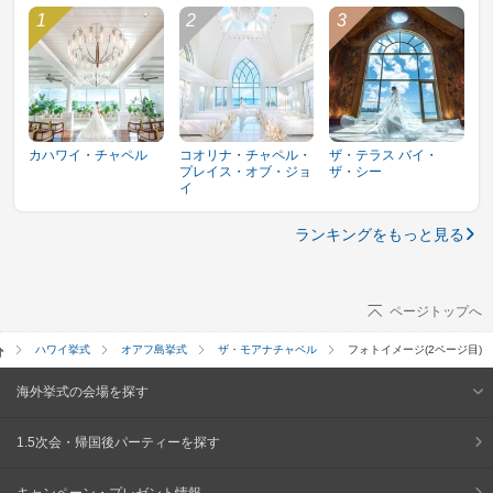
カハワイ・チャペル
コオリナ・チャペル・
ザ・テラス バイ・
プレイス・オブ・ジョ
ザ・シー
イ
ランキングをもっと見る
ページトップへ
ハワイ挙式
オアフ島挙式
ザ・モアナチャペル
フォトイメージ(2ページ目)
海外挙式の会場を探す
1.5次会・帰国後パーティーを探す
キャンペーン・プレゼント情報