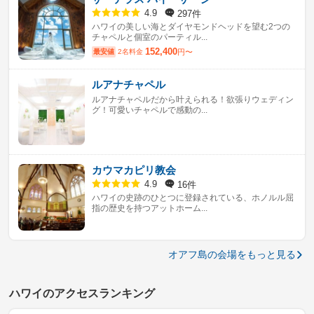
297件
4.9
ハワイの美しい海とダイヤモンドヘッドを望む2つの
チャペルと個室のパーティル...
152,400
最安値
2名料金
円〜
ルアナチャペル
ルアナチャペルだから叶えられる！欲張りウェディン
グ！可愛いチャペルで感動の...
カウマカピリ教会
16件
4.9
ハワイの史跡のひとつに登録されている、ホノルル屈
指の歴史を持つアットホーム...
オアフ島の会場をもっと見る
ハワイのアクセスランキング