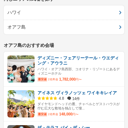
ハワイ
オアフ島
オアフ島のおすすめ会場
ディズニー・フェアリーテール・ウエディ
ング・アウラニ
ハワイ・オアフ島西部、コオリナ・リゾートにあるデ
ィズニーホテル
1,782,000
最安値
2名料金
円〜
アイネス ヴィラノッツェ ワイキキレイア
14件
4.8
ダイヤモンドヘッドの麓、チャペルとゲストハウスが
佇む広大な敷地を独占して憧...
148,000
最安値
2名料金
円〜
ザ・テラス バイ・ザ・シー