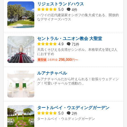
リジェストランドハウス
4件
5.0
ハワイの近代建築家オシポフの集大成である、開放的
なデサイナーズハウス
セントラル・ユニオン教会 大聖堂
71件
4.9
天高くそびえる尖塔がシンボル。本格挙式を望む2人
におすすめ
298,000
最安値
2名料金
円〜
ルアナチャペル
ルアナチャペルだから叶えられる！欲張りウェディン
グ！可愛いチャペルで感動の...
タートルベイ・ウエディングガーデン
2件
5.0
タートルベイ・ウエディングガーデン