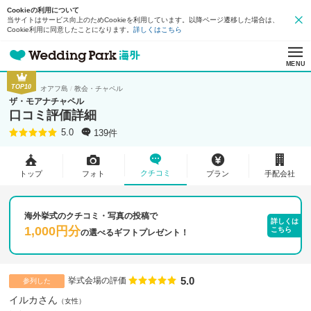
Cookieの利用について
当サイトはサービス向上のためCookieを利用しています。以降ページ遷移した場合は、
Cookie利用に同意したことになります。
詳しくはこちら
MENU
TOP10
オアフ島
教会・チャペル
ザ・モアナチャペル
口コミ評価詳細
139件
5.0
クチコミ
トップ
フォト
プラン
手配会社
海外挙式のクチコミ・写真の投稿で
詳しくは
1,000円分
こちら
の
選べるギフトプレゼント！
5.0
点数
挙式会場の評価
参列した
イルカさん
女性