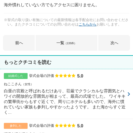
海外慣れしていない方でもアクセスに困りません。
※挙式の取り扱い有無についての最新情報は各手配会社にお問い合わせくださ
い。またクチコミについてのお問い合わせは
こちらから
お願いします。
前へ
一覧
次へ
（139件）
もっとクチコミを読む
5.0
点数
挙式会場の評価
結婚式した
ねここさん
女性
白亜の宮殿と呼ばれるだけあり、荘厳でクラシカルな雰囲気とハ
ワイの開放的な雰囲気が相まって、最高の式場でした。 ワイキキ
の繁華街からもすぐ近くで、周りにホテルも多いので、海外に慣
れていない家族も参列しやすかったようです。 また海からすぐ近
く...
5.0
点数
挙式会場の評価
参列した