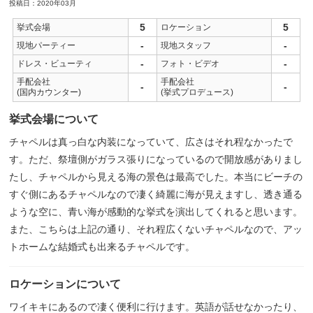
投稿日：2020年03月
5
5
挙式会場
ロケーション
-
-
現地パーティー
現地スタッフ
-
-
ドレス・ビューティ
フォト・ビデオ
手配会社
手配会社
-
-
(国内カウンター)
(挙式プロデュース)
挙式会場について
チャペルは真っ白な内装になっていて、広さはそれ程なかったで
す。ただ、祭壇側がガラス張りになっているので開放感がありまし
たし、チャペルから見える海の景色は最高でした。本当にビーチの
すぐ側にあるチャペルなので凄く綺麗に海が見えますし、透き通る
ような空に、青い海が感動的な挙式を演出してくれると思います。
また、こちらは上記の通り、それ程広くないチャペルなので、アッ
トホームな結婚式も出来るチャペルです。
ロケーションについて
ワイキキにあるので凄く便利に行けます。英語が話せなかったり、