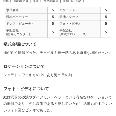
投稿日：2025年11月
挙式日：2025年09月
渡航日程：4泊5日
5
5
挙式会場
ロケーション
5
5
現地パーティー
現地スタッフ
5
5
ドレス・ビューティ
フォト・ビデオ
手配会社
手配会社
5
5
(国内カウンター)
(挙式プロデュース)
挙式会場について
海が近く綺麗だった。チャペルも統一感のある綺麗な場所だった。
ロケーションについて
シェラトンワイキキの中にあり海の目の前
フォト・ビデオについて
結婚式前の砂浜やダイアモンドヘッドという有名なロケーションで
の撮影であり、少し高価であると感じていたが、結果ものすごくい
いフォト及びビデオであった。