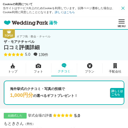
Cookieの利用について
当サイトはサービス向上のためCookieを利用しています。以降ページ遷移した場合は、
Cookie利用に同意したことになります。
詳しくはこちら
MENU
TOP10
オアフ島
教会・チャペル
ザ・モアナチャペル
口コミ評価詳細
139件
5.0
クチコミ
トップ
フォト
プラン
手配会社
海外挙式のクチコミ・写真の投稿で
詳しくは
1,000円分
こちら
の
選べるギフトプレゼント！
5.0
点数
挙式会場の評価
結婚式した
もときさん
男性