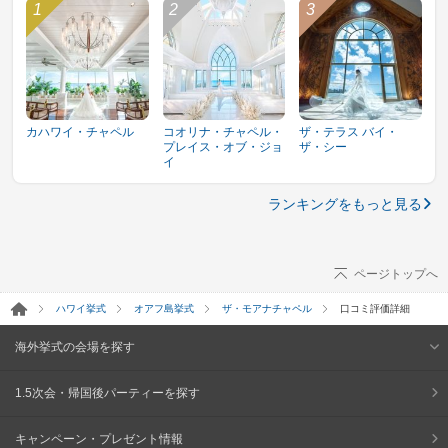
カハワイ・チャペル
コオリナ・チャペル・
ザ・テラス バイ・
プレイス・オブ・ジョ
ザ・シー
イ
ランキングをもっと見る
ページトップへ
ハワイ挙式
オアフ島挙式
ザ・モアナチャペル
口コミ評価詳細
海外挙式の会場を探す
1.5次会・帰国後パーティーを探す
キャンペーン・プレゼント情報