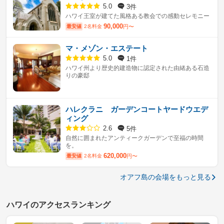
3件
5.0
ハワイ王室が建てた風格ある教会での感動セレモニー
90,000
最安値
2名料金
円〜
マ・メゾン・エステート
1件
5.0
ハワイ州より歴史的建造物に認定された由緒ある石造
りの豪邸
ハレクラニ ガーデンコートヤードウエデ
ィング
5件
2.6
自然に囲まれたアンティークガーデンで至福の時間
を。
620,000
最安値
2名料金
円〜
オアフ島の会場をもっと見る
ハワイのアクセスランキング