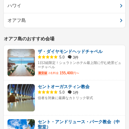
ハワイ
オアフ島
オアフ島のおすすめ会場
ザ・ダイヤモンドヘッドチャペル
3件
5.0
1日2組限定！シェラトンホテル最上階に佇む絶景ビュ
ーチャペル
155,400
最安値
2名料金
円〜
セントオーガスティン教会
1件
5.0
信者を対象に厳粛なカトリック挙式
セント・アンドリュース・パーク教会（中
聖堂）