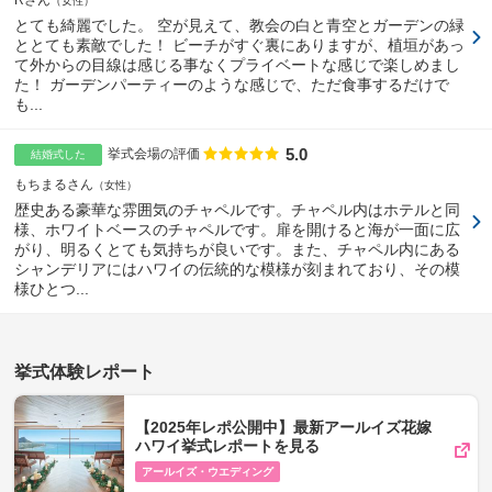
Rさん
女性
とても綺麗でした。 空が見えて、教会の白と青空とガーデンの緑
ととても素敵でした！ ビーチがすぐ裏にありますが、植垣があっ
て外からの目線は感じる事なくプライベートな感じで楽しめまし
た！ ガーデンパーティーのような感じで、ただ食事するだけで
も...
5.0
点数
挙式会場の評価
結婚式した
もちまるさん
女性
歴史ある豪華な雰囲気のチャペルです。チャペル内はホテルと同
様、ホワイトベースのチャペルです。扉を開けると海が一面に広
がり、明るくとても気持ちが良いです。また、チャペル内にある
シャンデリアにはハワイの伝統的な模様が刻まれており、その模
様ひとつ...
挙式体験レポート
【2025年レポ公開中】最新アールイズ花嫁
ハワイ挙式レポートを見る
アールイズ・ウエディング