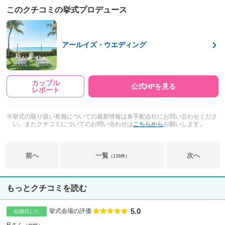
このクチコミの挙式プロデュース
アールイズ・ウエディング
カップル
公式HPを見る
レポート
※挙式の取り扱い有無についての最新情報は各手配会社にお問い合わせくださ
い。またクチコミについてのお問い合わせは
こちらから
お願いします。
前へ
一覧
次へ
（139件）
もっとクチコミを読む
5.0
点数
挙式会場の評価
結婚式した