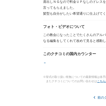
肩出しＮＧなので料金ＵＰなしのドレスを
言ってもらえました。
髪型も自分がしたい希望通りに仕上げてく
フォト・ビデオについて
この教会になったことでたくさんのアルバ
なる編集をしてくれて改めて見ると感動し
このクチコミの国内カウンター
－
※挙式の取り扱い有無についての最新情報は各手
またクチコミについてのお問い合わせは
こちら
前の