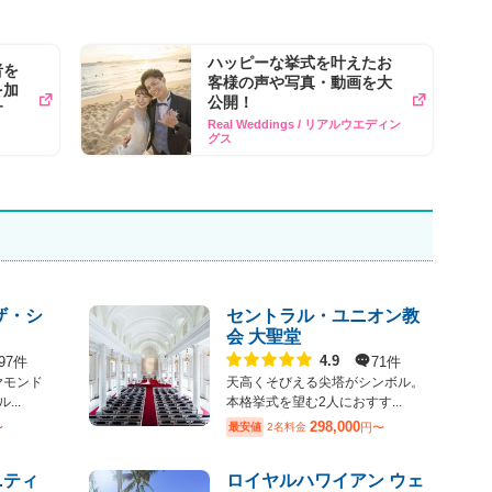
ハッピーな挙式を叶えたお
者を
客様の声や写真​・動画を​大
を加
公開！
す
Real Weddings / リアルウエディン
グス
ザ・シ
セントラル・ユニオン教
会 大聖堂
点数
97件
71件
4.9
ヤモンド
天高くそびえる尖塔がシンボル。
..
本格挙式を望む2人におすす...
298,000
〜
最安値
2名料金
円〜
ニティ
ロイヤルハワイアン ウェ