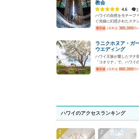
教会
点数
1
4.6
ハワイの自然をモチーフ
ぐ光線に幻惑されたステンド
380,000
最安値
2名料金
円
ラニクホヌア・ガ
ウエディング
ハワイ王族が愛したマナ
「コオリナ」で、ハワイの自
880,000
最安値
2名料金
円
ハワイのアクセスランキング