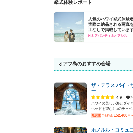
挙式体験レポート
人気のハワイ挙式体験
実際に納品される写真
工なしで掲載していま
HIS アバンティ＆オアシス
オアフ島のおすすめ会場
ザ・テラス バイ・
ー
点数
2
4.9
ハワイの美しい海とダイ
ヘッドを望む2つのチャペル.
152,400
最安値
2名料金
円
ホノルル・コミュ