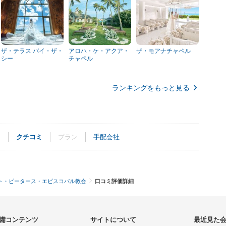
ザ・テラス バイ・ザ・
アロハ・ケ・アクア・
ザ・モアナチャペル
シー
チャペル
ランキングをもっと見る
ト
クチコミ
プラン
手配会社
ト・ピータース・エピスコパル教会
口コミ評価詳細
備コンテンツ
サイトについて
最近見た