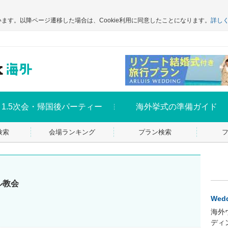
います。以降ページ遷移した場合は、Cookie利用に同意したことになります。
詳し
1.5次会・帰国後パーティー
海外挙式の準備ガイド
検索
会場ランキング
プラン検索
ル教会
Wedd
海外
ディ