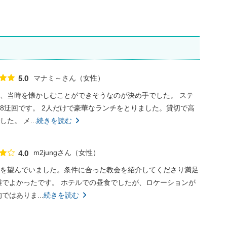
マナミ～さん
女性
5.0
点数
、当時を懐かしむことができそうなのが決め手でした。 ステ
8迂回です。 2人だけで豪華なランチをとりました。貸切で高
。 メ...
続きを読む
m2jungさん
女性
4.0
点数
を望んでいました。条件に合った教会を紹介してくださり満足
離でよかったです。 ホテルでの昼食でしたが、ロケーションが
はありま...
続きを読む