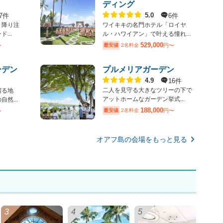
ディング
点数
7件
6件
5.0
＊降り注
ワイキキの名門ホテル「ロイヤ
...
ル・ハワイアン」で叶える憧れ...
529,000
〜
最安値
2名料金
円〜
ーデン
プルメリアガーデン
点数
16件
4.9
二人を見守る大きなツリーの下で
宿る地
アットホームなガーデン挙式...
然...
188,000
最安値
2名料金
円〜
〜
オアフ島の会場をもっと見る