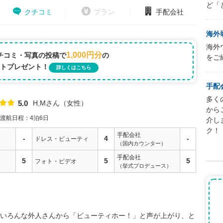
ど「
クチコミ
プラン
手配会社
海外
海外
1,000円分
チコミ・写真の投稿で
の
をご
トプレゼント！
詳しくはこちら
手配
多く
H,Mさん
女性
5.0
点数
から
渡航日程：4泊6日
介し
ク！
手配会社
-
4
-
ドレス・ビューティ
（国内カウンター）
手配会社
5
5
5
フォト・ビデオ
（挙式プロデュース）
いろんな外人さんから「ビューティホー！」と声が上がり、と