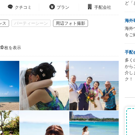
ど「
クチコミ
プラン
手配会社
海外
レス
パーティーシーン
周辺フォト撮影
海外
をご
0
枚を表示
手配
多く
から
介し
ク！