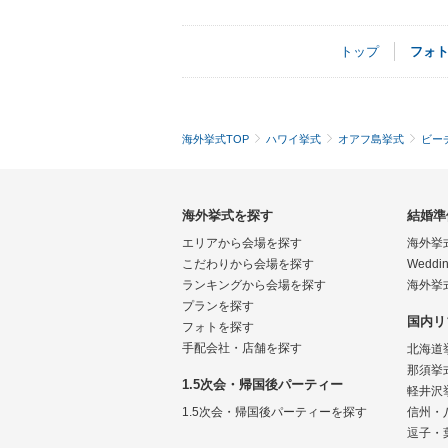
トップ
フォ
海外挙式TOP
ハワイ挙式
オアフ島挙式
ビー
海外挙式を探す
結婚準
エリアから会場を探す
海外挙
こだわりから会場を探す
Weddin
ランキングから会場を探す
海外挙
プランを探す
国内リ
フォトを探す
手配会社・店舗を探す
北海道
那須挙
1.5次会・帰国後パーティー
軽井沢
1.5次会・帰国後パーティーを探す
信州・
逗子・