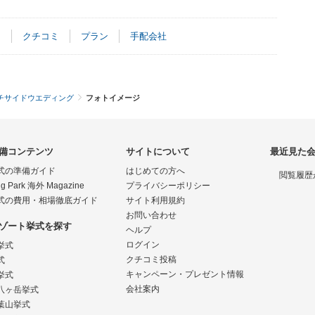
ト
クチコミ
プラン
手配会社
チサイドウエディング
フォトイメージ
備コンテンツ
サイトについて
最近見た
式の準備ガイド
はじめての方へ
閲覧履歴
g Park 海外 Magazine
プライバシーポリシー
式の費用・相場徹底ガイド
サイト利用規約
お問い合わせ
ゾート挙式を探す
ヘルプ
ログイン
挙式
クチコミ投稿
式
キャンペーン・プレゼント情報
挙式
会社案内
八ヶ岳挙式
葉山挙式