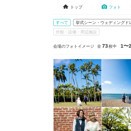
トップ
フォト
すべて
挙式シーン・ウェディングド
外観・設備・周辺施設
73
1〜2
会場のフォトイメージ
全
枚中