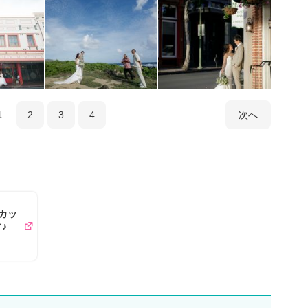
1
2
3
4
次へ
のカッ
♪