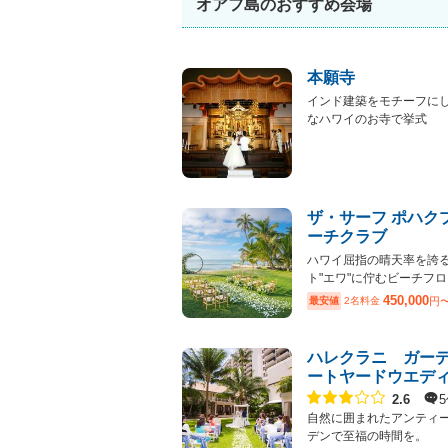
オアフ島のおすすめ会場
本願寺
インド建築をモチーフに
なハワイのお寺で挙式
ザ・サーフ ポハク
ーチクラブ
ハワイ屈指の晴天率を誇
ト"エワ"に佇むビーチフロ..
450,000
最安値
2名料金
円
ハレクラニ ガー
ートヤードウエデ
点数
2.6
自然に囲まれたアンティ
デンで至福の時間を。