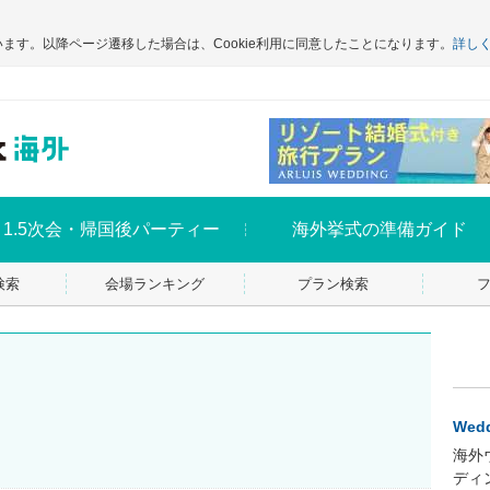
います。以降ページ遷移した場合は、Cookie利用に同意したことになります。
詳し
1.5次会・帰国後パーティー
海外挙式の準備ガイド
検索
会場ランキング
プラン検索
Wedd
海外
ディ