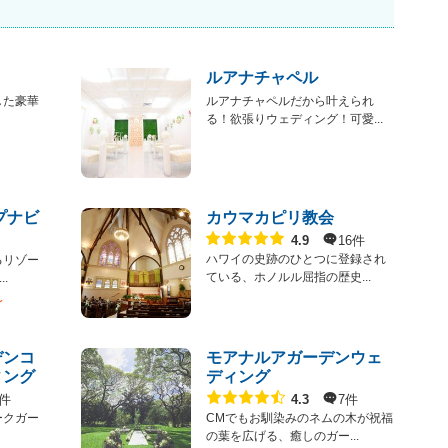
ルアナチャペル
した豪華
ルアナチャペルだから叶えられ
る！欲張りウェディング！可愛...
プナビ
カウマカピリ教会
点数
16件
4.9
ハワイの史跡のひとつに登録され
るリゾー
ている、ホノルル屈指の歴史...
.
〜
デンコ
モアナルアガーデンウェ
ィング
ディング
点数
5件
7件
4.3
ークガー
CMでもお馴染みのネムの木が祝福
の葉を広げる、癒しのガー...