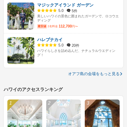
マジックアイランド ガーデン
5件
5.0
美しいハワイの景色に囲まれたガーデンで、ロコウエ
ディング
112,700
最安値
2名料金
円〜
ハレプナカイ
20件
5.0
ハワイらしさを詰め込んだ、ナチュラルウエディン
グ！
オアフ島の会場をもっと見る
ハワイのアクセスランキング