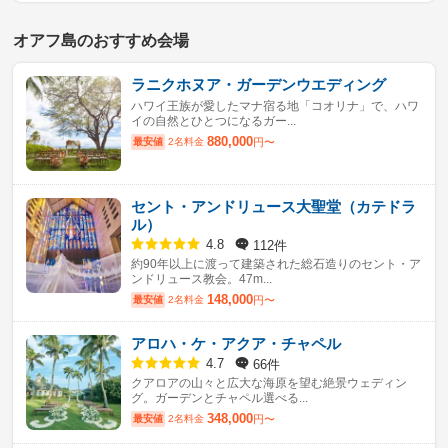
オアフ島のおすすめ会場
ラニクホヌア・ガーデンウエディング
ハワイ王族が愛したマナ宿る地「コオリナ」で、ハワ
イの自然とひとつになるガー...
880,000
最安値
2名料金
円〜
セント・アンドリュース大聖堂（カテドラ
ル）
112件
4.8
約90年以上に渡って建築された総石造りのセント・ア
ンドリュース教会。47m...
148,000
最安値
2名料金
円〜
アロハ・ケ・アクア・チャペル
66件
4.7
クアロアの山々と広大な海原を望む絶景ウェディン
グ。ガーデンとチャペル選べる...
348,000
最安値
2名料金
円〜