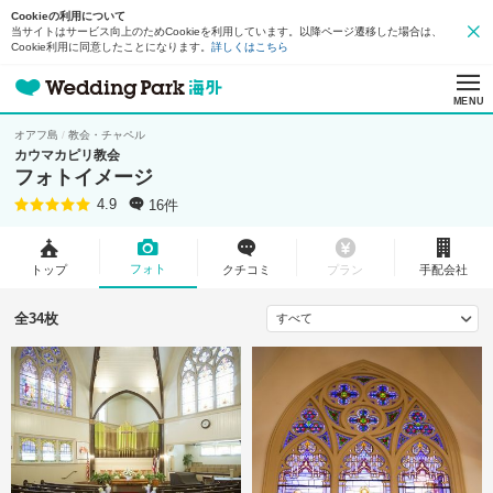
Cookieの利用について
当サイトはサービス向上のためCookieを利用しています。以降ページ遷移した場合は、
Cookie利用に同意したことになります。
詳しくはこちら
MENU
オアフ島
教会・チャペル
カウマカピリ教会
フォトイメージ
16件
4.9
フォト
トップ
クチコミ
プラン
手配会社
全34枚