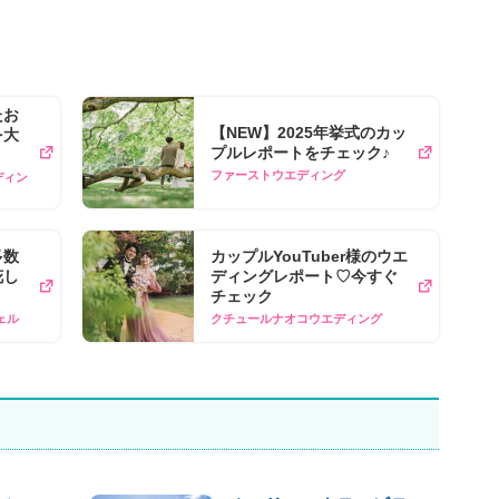
たお
【NEW】2025年挙式のカッ
​大
プルレポートをチェック♪
ファーストウエディング
エディン
多数
カップルYouTuber様のウエ
花し
ディングレポート♡今すぐ
チェック
ェル
クチュールナオコウエディング