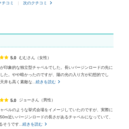
クチコミ
次のクチコミ
むむさん
女性
5.0
点数
が印象的な独立型チャペルでした。長いバージンロードの先に
した。やや暗かったのですが、陽の光の入り方が幻想的でし
井も高く素敵な...
続きを読む
ジョーさん
男性
5.0
点数
ャペルのような挙式会場をイメージしていたのですが、実際に
50m近いバージンロードの長さがあるチャペルになっていて、
そうです...
続きを読む