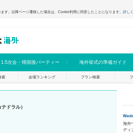
います。以降ページ遷移した場合は、Cookie利用に同意したことになります。
詳し
1.5次会・帰国後パーティー
海外挙式の準備ガイド
検索
会場ランキング
プラン検索
カテドラル）
Wedd
海外
ディ