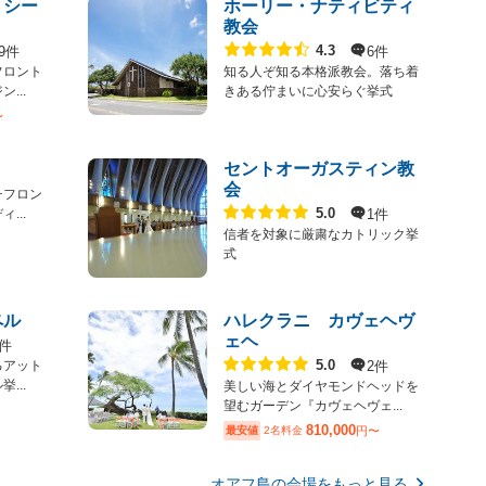
・シー
ホーリー・ナティビティ
教会
点数
9件
6件
4.3
フロント
知る人ぞ知る本格派教会。落ち着
...
きある佇まいに心安らぐ挙式
〜
セントオーガスティン教
会
チフロン
点数
1件
5.0
...
信者を対象に厳粛なカトリック挙
式
ペル
ハレクラニ カヴェヘヴ
ェヘ
2件
点数
2件
5.0
るアット
...
美しい海とダイヤモンドヘッドを
望むガーデン『カヴェヘヴェ...
810,000
最安値
2名料金
円〜
オアフ島の会場をもっと見る