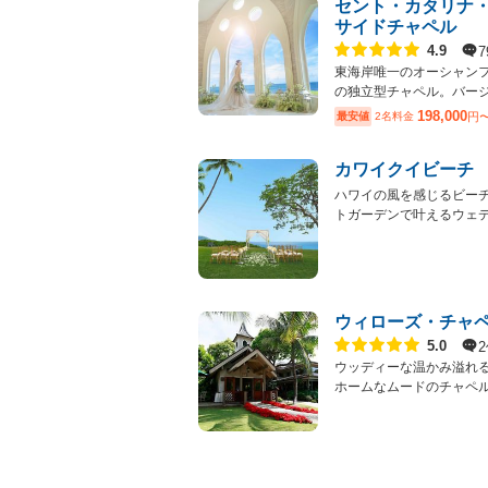
セント・カタリナ
サイドチャペル
点数
7
4.9
東海岸唯一のオーシャン
の独立型チャペル。バージン
198,000
最安値
2名料金
円
カワイクイビーチ
ハワイの風を感じるビー
トガーデンで叶えるウェディ
ウィローズ・チャ
点数
5.0
ウッディーな温かみ溢れ
ホームなムードのチャペル挙