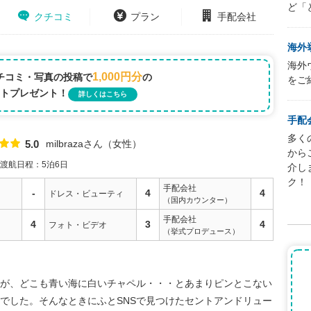
ど「
クチコミ
プラン
手配会社
海外
海外
1,000円分
チコミ・写真の投稿で
の
をご
トプレゼント！
詳しくはこちら
手配
多く
milbrazaさん
女性
5.0
点数
から
渡航日程：5泊6日
介し
ク！
手配会社
-
4
4
ドレス・ビューティ
（国内カウンター）
手配会社
4
3
4
フォト・ビデオ
（挙式プロデュース）
が、どこも青い海に白いチャペル・・・とあまりピンとこない
でした。そんなときにふとSNSで見つけたセントアンドリュー