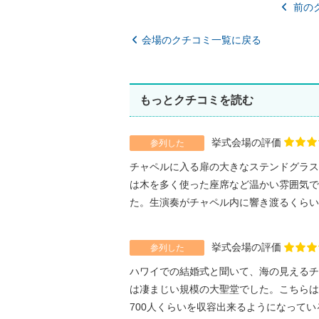
前の
会場のクチコミ一覧に戻る
もっとクチコミを読む
挙式会場の評価
参列した
チャペルに入る扉の大きなステンドグラス
は木を多く使った座席など温かい雰囲気で
た。生演奏がチャペル内に響き渡るくらい天
挙式会場の評価
参列した
ハワイでの結婚式と聞いて、海の見えるチ
は凄まじい規模の大聖堂でした。こちらは
700人くらいを収容出来るようになっている