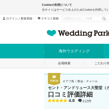
Cookieの利用について
当サイトはサービス向上のためCookieを利用して
ログイン／新規登録
クチコミ投稿
海外ウエディング
会場検索
こだわり
TOP10
オアフ島
教会・チャペル
セント・アンドリュース大聖堂（
口コミ評価詳細
4.8
点数
112件