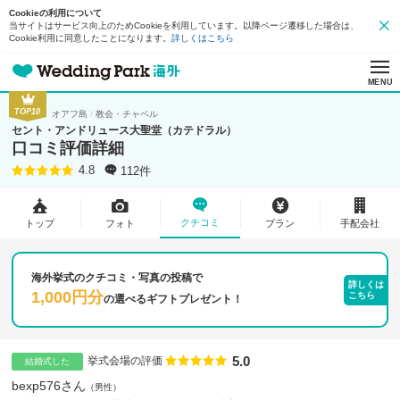
Cookieの利用について
当サイトはサービス向上のためCookieを利用しています。以降ページ遷移した場合は、
Cookie利用に同意したことになります。
詳しくはこちら
MENU
TOP10
オアフ島
教会・チャペル
セント・アンドリュース大聖堂（カテドラル）
口コミ評価詳細
112件
4.8
クチコミ
トップ
フォト
プラン
手配会社
海外挙式のクチコミ・写真の投稿で
詳しくは
1,000円分
こちら
の
選べるギフトプレゼント！
5.0
点数
挙式会場の評価
結婚式した
bexp576さん
男性