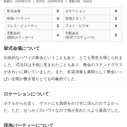
投稿日：2009年03月
挙式日：2008年06月
渡航日程：4泊6日
5
4
挙式会場
ロケーション
4
5
現地パーティー
現地スタッフ
3
4
ドレス・ビューティ
フォト・ビデオ
手配会社
手配会社
4
5
(国内カウンター)
(挙式プロデュース)
挙式会場について
伝統的なハワイの教会ということもあり、とても歴史を感じられま
した。式当日は天候に恵まれたこともあり、教会のステンドグラス
がきれいに輝いていました。また、音楽演奏も素晴らしく教会いっ
ぱい生唄が響き渡りとても印象的でした。
ロケーションについて
ホテルからも近く、ゲストにも負担をかけずに済んだのでよかっ
た。ただ、せっかくのハワイなので海が見れたらより最高でした。
現地パーティーについて