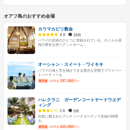
オアフ島のおすすめ会場
カウマカピリ教会
16件
4.9
ハワイの史跡のひとつに登録されている、ホノルル屈
指の歴史を持つアットホーム...
オーシャン・スイート・ワイキキ
ハワイの海と空を独占できる贅沢な空間でプライベー
トパーティーを
297,000
最安値
2名料金
円〜
ハレクラニ ガーデンコートヤードウエデ
ィング
5件
2.6
自然に囲まれたアンティークガーデンで至福の時間
を。
620,000
最安値
2名料金
円〜