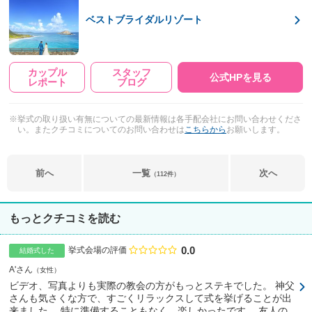
ベストブライダルリゾート
カップル
スタッフ
公式HPを見る
レポート
ブログ
※挙式の取り扱い有無についての最新情報は各手配会社にお問い合わせくださ
い。またクチコミについてのお問い合わせは
こちらから
お願いします。
前へ
一覧
次へ
（112件）
もっとクチコミを読む
0.0
点数
挙式会場の評価
結婚式した
A'さん
女性
ビデオ、写真よりも実際の教会の方がもっとステキでした。 神父
さんも気さくな方で、すごくリラックスして式を挙げることが出
来ました。 特に準備することもなく、楽しかったです。 友人の