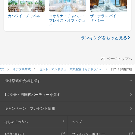
カハワイ・チャペル
コオリナ・チャペル・
ザ・テラス バイ・
プレイス・オブ・ジョ
ザ・シー
イ
ランキングをもっと見る
ページトップへ
挙式
オアフ島挙式
セント・アンドリュース大聖堂（カテドラル）
口コミ評価詳細
海外挙式の会場を探す
1.5次会・帰国後パーティーを探す
キャンペーン・プレゼント情報
はじめての方へ
ヘルプ
お問い合わせ
プライバシーポリシー