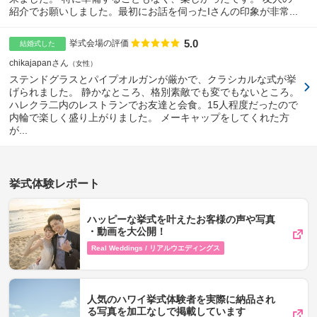
紹介でお願いしました。最初にお話を伺ったIさんの印象が非常...
5.0
点数
挙式会場の評価
結婚式した
chikajapanさん
女性
ステンドグラスとパイプオルガンが厳かで、クラシカルな式が挙
げられました。 静かなところ、格別素敵でも変でもないところ。
ハレクラ二内のレストランでお友達と会食。15人程度だったので
内輪で楽しく盛り上がりました。 メーキャップをしてくれた方
が...
挙式体験レポート
ハッピーな挙式を叶えたお客様の声や写真​
・動画を​大公開！
Real Weddings / リアルウエディングス
人気のハワイ挙式体験者を実際に納品され
る写真を加工なしで掲載しています