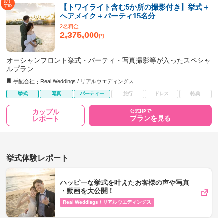
【トワイライト含む5か所の撮影付き】挙式＋
ヘアメイク＋パーティ15名分
2名料金
2,375,000
円
オーシャンフロント挙式・パーティ・写真撮影等が入ったスペシャ
ルプラン
手配会社
Real Weddings / リアルウエディングス
挙式
写真
パーティー
旅行
ドレス
特典
カップル
公式HPで
プランを見る
レポート
挙式体験レポート
ハッピーな挙式を叶えたお客様の声や写真​
・動画を​大公開！
Real Weddings / リアルウエディングス