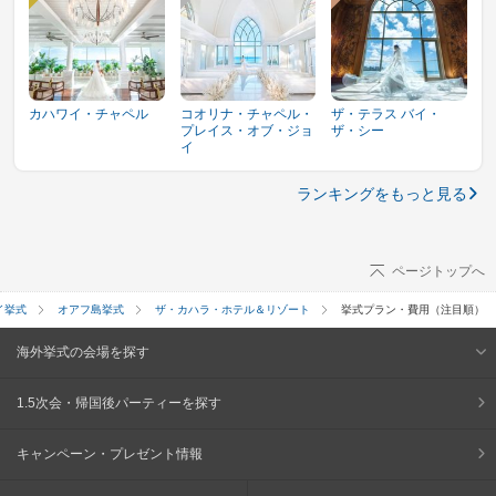
カハワイ・チャペル
コオリナ・チャペル・
ザ・テラス バイ・
プレイス・オブ・ジョ
ザ・シー
イ
ランキングをもっと見る
ページトップへ
イ挙式
オアフ島挙式
ザ・カハラ・ホテル＆リゾート
挙式プラン・費用（注目順）
海外挙式の会場を探す
1.5次会・帰国後パーティーを探す
キャンペーン・プレゼント情報