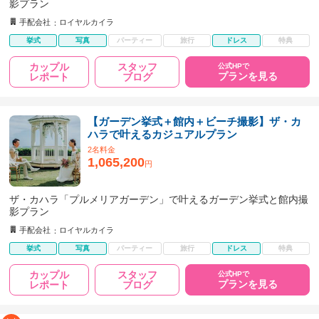
影プラン
手配会社
ロイヤルカイラ
挙式
写真
パーティー
旅行
ドレス
特典
カップル
スタッフ
公式HPで
プランを見る
レポート
ブログ
【ガーデン挙式＋館内＋ビーチ撮影】ザ・カ
ハラで叶えるカジュアルプラン
2名料金
1,065,200
円
ザ・カハラ「プルメリアガーデン」で叶えるガーデン挙式と館内撮
影プラン
手配会社
ロイヤルカイラ
挙式
写真
パーティー
旅行
ドレス
特典
カップル
スタッフ
公式HPで
プランを見る
レポート
ブログ