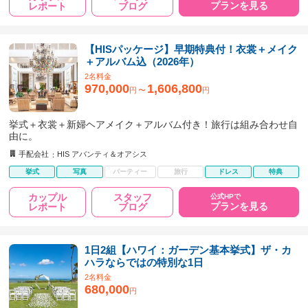
プランを見る
レポート
ブログ
【HISパッケージ】早期特典付！衣裳＋メイク
＋アルバム込（2026年）
2名料金
970,000
1,606,800
円
〜
円
挙式＋衣裳＋新婦ヘアメイク＋アルバム付き！旅行は組み合わせ自
由に。
手配会社
HIS アバンティ＆オアシス
挙式
写真
パーティー
旅行
ドレス
特典
カップル
スタッフ
公式HPで
プランを見る
レポート
ブログ
1日2組【ハワイ：ガーデン基本挙式】ザ・カ
ハラならではの特別な1日
2名料金
680,000
円