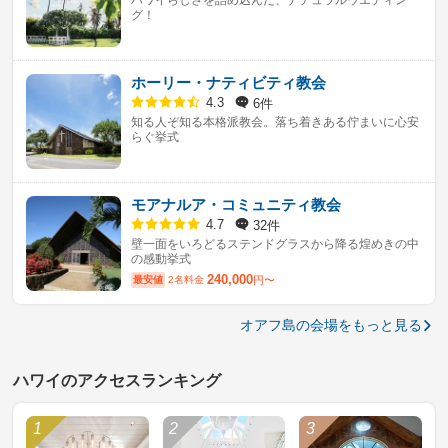
ハワイらしさを詰め込んだ、ナチュラルウエディン
グ！
ホーリー・ナティビティ教会
6件
4.3
知る人ぞ知る本格派教会。落ち着きある佇まいに心安
らぐ挙式
モアナルア・コミュニティ教会
32件
4.7
壁一面をいろどるステンドグラスから降る煌めきの中
の感動挙式
240,000
最安値
2名料金
円〜
オアフ島の会場をもっと見る
ハワイのアクセスランキング