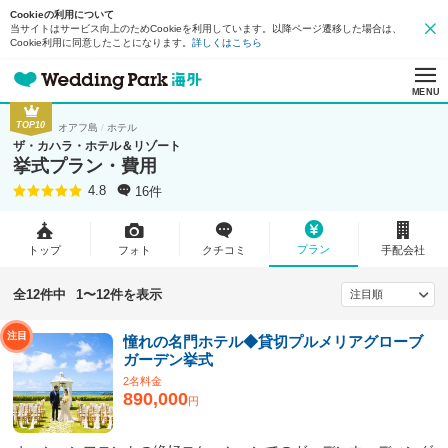
Cookieの利用について
当サイトはサービス向上のためCookieを利用しています。以降ページ遷移した場合は、
Cookie利用に同意したことになります。
詳しくはこちら
MENU
TOP10
オアフ島
ホテル
ザ・カハラ・ホテル＆リゾート
挙式プラン・費用
16件
4.8
プラン
トップ
フォト
クチコミ
手配会社
全12件中
1〜12件を表示
憧れの名門ホテル◆貸切プルメリアグローブ
ガーデン挙式
2名料金
890,000
円