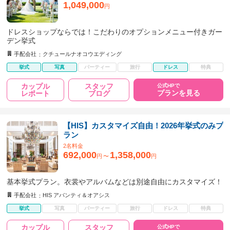
1,049,000
円
ドレスショップならでは！こだわりのオプションメニュー付きガー
デン挙式
手配会社
クチュールナオコウエディング
挙式
写真
パーティー
旅行
ドレス
特典
カップル
スタッフ
公式HPで
プランを見る
レポート
ブログ
【HIS】カスタマイズ自由！2026年挙式のみプ
ラン
2名料金
692,000
1,358,000
円
〜
円
基本挙式プラン。衣裳やアルバムなどは別途自由にカスタマイズ！
手配会社
HIS アバンティ＆オアシス
挙式
写真
パーティー
旅行
ドレス
特典
カップル
スタッフ
公式HPで