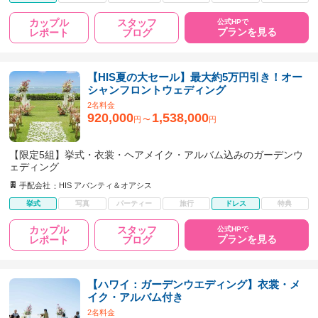
カップル
スタッフ
公式HPで
プランを見る
レポート
ブログ
【HIS夏の大セール】最大約5万円引き！オー
シャンフロントウェディング
2名料金
920,000
1,538,000
円
〜
円
【限定5組】挙式・衣裳・ヘアメイク・アルバム込みのガーデンウ
ェディング
手配会社
HIS アバンティ＆オアシス
挙式
写真
パーティー
旅行
ドレス
特典
カップル
スタッフ
公式HPで
プランを見る
レポート
ブログ
【ハワイ：ガーデンウエディング】衣裳・メ
イク・アルバム付き
2名料金