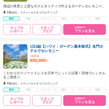
海辺の美景と上質なホスピタリティで叶えるガーデンセレモニー。
手配会社
クチュールナオコウエディング
挙式
写真
パーティー
旅行
ドレス
特典
カップル
スタッフ
公式HPで
プランを見る
レポート
ブログ
1日2組【ハワイ：ガーデン基本挙式】名門ホ
テルでセレモニー
2名料金
650,000
円
こだわりのリゾートドレスを日本でじっくり試着！現地でレンタル
をご用意☆
手配会社
クチュールナオコウエディング
挙式
写真
パーティー
旅行
ドレス
特典
カップル
スタッフ
公式HPで
プランを見る
レポート
ブログ