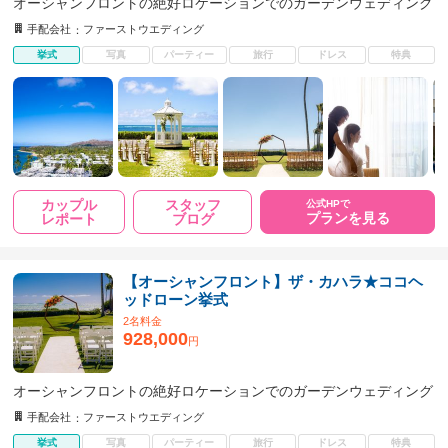
オーシャンフロントの絶好ロケーションでのガーデンウェディング
手配会社
ファーストウエディング
挙式
写真
パーティー
旅行
ドレス
特典
カップル
スタッフ
公式HPで
プランを見る
レポート
ブログ
【オーシャンフロント】ザ・カハラ★ココヘ
ッドローン挙式
2名料金
928,000
円
オーシャンフロントの絶好ロケーションでのガーデンウェディング
手配会社
ファーストウエディング
挙式
写真
パーティー
旅行
ドレス
特典