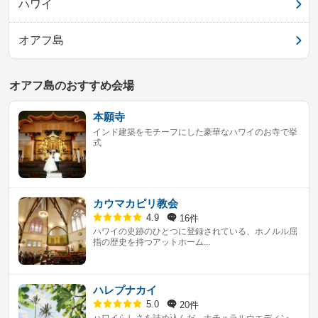
ハワイ
オアフ島
オアフ島のおすすめ会場
本願寺
インド建築をモチーフにした豪華なハワイのお寺で挙
式
カウマカピリ教会
16件
4.9
ハワイの史跡のひとつに登録されている、ホノルル屈
指の歴史を持つアットホーム...
ハレプナカイ
20件
5.0