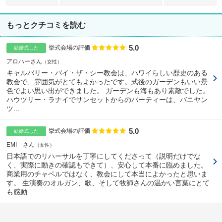
もっとクチコミを読む
5.0
点数
挙式会場の評価
結婚式した
アロハーさん
女性
キャルバリー・バイ・ザ・シー教会は、ハワイらしい歴史のある
教会で、雰囲気がとてもよかったです。式後のガーデンもいい景
色でよい思い出ができました。 ガーデンも海もあり素敵でした。
ハウツリー・ラナイでサンセットからのパーティーは、バニヤン
ツ...
5.0
点数
挙式会場の評価
結婚式した
EMI さん
女性
日本語でのリハーサルを丁寧にしてくださって（説明だけでな
く、実際に動きの確認もできて）、安心して本番に臨めました。
商業用のチャペルではなく、教会にして本当によかったと思いま
す。 生演奏のオルガン、歌、そして牧師さんの温かい言葉にとて
も感動...