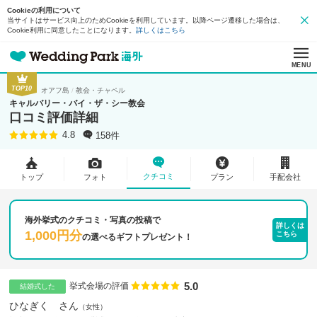
Cookieの利用について
当サイトはサービス向上のためCookieを利用しています。以降ページ遷移した場合は、
Cookie利用に同意したことになります。
詳しくはこちら
MENU
TOP10
オアフ島
教会・チャペル
キャルバリー・バイ・ザ・シー教会
口コミ評価詳細
158件
4.8
クチコミ
トップ
フォト
プラン
手配会社
海外挙式のクチコミ・写真の投稿で
詳しくは
1,000円分
こちら
の
選べるギフトプレゼント！
5.0
点数
挙式会場の評価
結婚式した
ひなぎく さん
女性