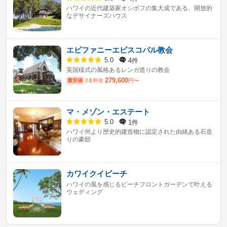
ハワイの近代建築家オシポフの集大成である、開放的
なデサイナーズハウス
エピファニーエピスコパル教会
4件
5.0
英国様式の風格あるレンガ造りの教会
279,600
最安値
2名料金
円〜
マ・メゾン・エステート
1件
5.0
ハワイ州より歴史的建造物に認定された由緒ある石造
りの豪邸
カワイクイビーチ
ハワイの風を感じるビーチフロントガーデンで叶える
ウェディング