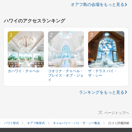
オアフ島の会場をもっと見る
ハワイのアクセスランキング
カハワイ・チャペル
コオリナ・チャペル・
ザ・テラス バイ・
プレイス・オブ・ジョ
ザ・シー
イ
ランキングをもっと見る
ページトップへ
ハワイ挙式
オアフ島挙式
キャルバリー・バイ・ザ・シー教会
口コミ評価詳細