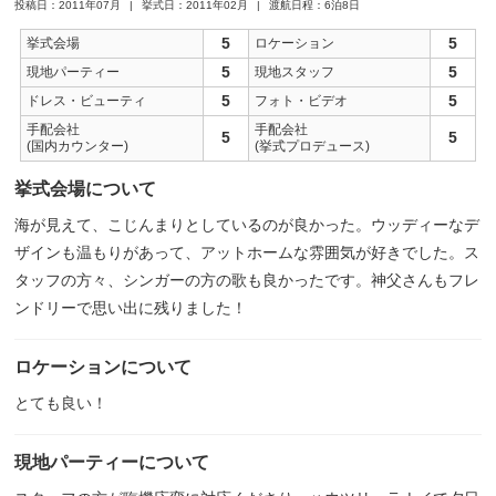
投稿日：2011年07月
挙式日：2011年02月
渡航日程：6泊8日
5
5
挙式会場
ロケーション
5
5
現地パーティー
現地スタッフ
5
5
ドレス・ビューティ
フォト・ビデオ
手配会社
手配会社
5
5
(国内カウンター)
(挙式プロデュース)
挙式会場について
海が見えて、こじんまりとしているのが良かった。ウッディーなデ
ザインも温もりがあって、アットホームな雰囲気が好きでした。ス
タッフの方々、シンガーの方の歌も良かったです。神父さんもフレ
ンドリーで思い出に残りました！
ロケーションについて
とても良い！
現地パーティーについて