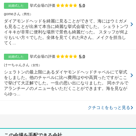
5.0
点数
挙式会場の評価
結婚式した
gomeさん
男性
ダイアモンドヘッドを綺麗に見ることができて、海にはウミガメ
も見ることが出来て本当に綺麗な挙式会場でした。 シェラトンワ
イキキが非常に便利な場所で景色も綺麗だった。 スタッフが何よ
りもいい方々でした。全体を見てくれたRさん、メイクを担当し
てく...
5.0
点数
挙式会場の評価
結婚式した
けーちゃんさん
女性
シェラトンの最上階にあるダイヤモンドヘッドチャペルにて挙式
をしました。他のチャペルに比べ費用はやや高買ったですがここ
で挙げて大正解でした。一生の思い出になりました。 同ホテルで
アランチーノのメニューをいただくことができます。海を見なが
らゆっ...
クチコミをもっと見る
この会場を手配できる会社