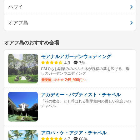
ハワイ
オアフ島
オアフ島のおすすめ会場
モアナルアガーデンウェディング
7件
4.3
CMでもお馴染みのネムの木が祝福の葉を広げる、癒
しのガーデンウエディング
249,900
最安値
2名料金
円〜
アカデミー・バプティスト・チャペル
「花の教会」とも呼ばれる聖学校内の優しい色合いの
チャペル
アロハ・ケ・アクア・チャペル
66件
4.7