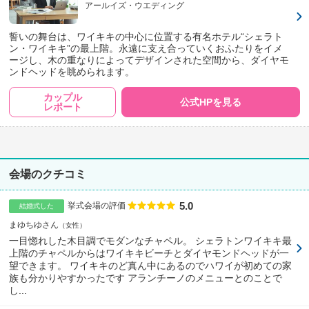
アールイズ・ウエディング
誓いの舞台は、ワイキキの中心に位置する有名ホテル“シェラト
ン・ワイキキ”の最上階。永遠に支え合っていくおふたりをイメ
ージし、木の重なりによってデザインされた空間から、ダイヤモ
ンドヘッドを眺められます。
カップル
公式HPを見る
レポート
会場のクチコミ
5.0
点数
挙式会場の評価
結婚式した
まゆちゆさん
女性
一目惚れした木目調でモダンなチャペル。 シェラトンワイキキ最
上階のチャペルからはワイキキビーチとダイヤモンドヘッドが一
望できます。 ワイキキのど真ん中にあるのでハワイが初めての家
族も分かりやすかったです アランチーノのメニューとのことで
し...