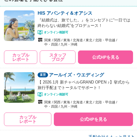
HIS アバンティ＆オアシス
『結婚式は、旅でした。』をコンセプトに“一日では
終わらない結婚式”をプロデュース！
オンライン相談可
関東
関西
東海
北海道
東北
北陸・甲信越
中・四国
九州・沖縄
カップル
スタッフ
公式HPを見る
レポート
ブログ
アールイズ・ウエディング
【 2026.1月 新チャペルGRAND OPEN ♪】挙式から
旅行手配までトータルでサポート！
オンライン相談可
関東
関西
東海
北海道
東北
北陸・甲信越
中・四国
九州・沖縄
カップル
公式HPを見る
レポート