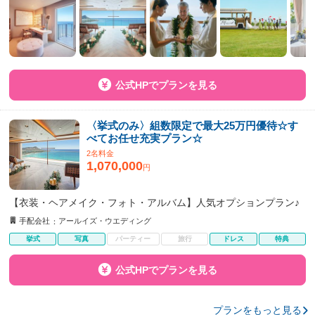
公式HPでプランを見る
〈挙式のみ〉組数限定で最大25万円優待☆す
べてお任せ充実プラン☆
2名料金
1,070,000
円
【衣装・ヘアメイク・フォト・アルバム】人気オプションプラン♪
手配会社
アールイズ・ウエディング
挙式
写真
パーティー
旅行
ドレス
特典
公式HPでプランを見る
プランをもっと見る