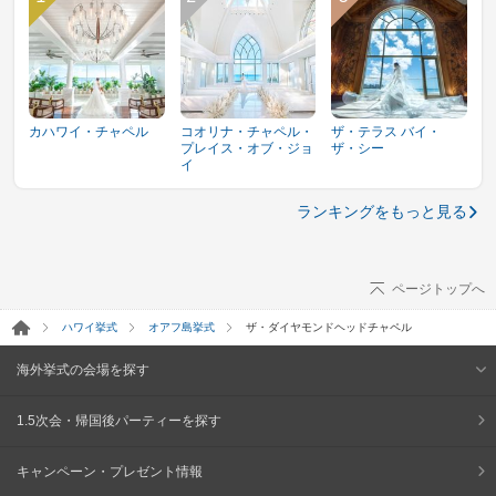
カハワイ・チャペル
コオリナ・チャペル・
ザ・テラス バイ・
プレイス・オブ・ジョ
ザ・シー
イ
ランキングをもっと見る
ページトップへ
ハワイ挙式
オアフ島挙式
ザ・ダイヤモンドヘッドチャペル
海外挙式の会場を探す
1.5次会・帰国後パーティーを探す
キャンペーン・プレゼント情報