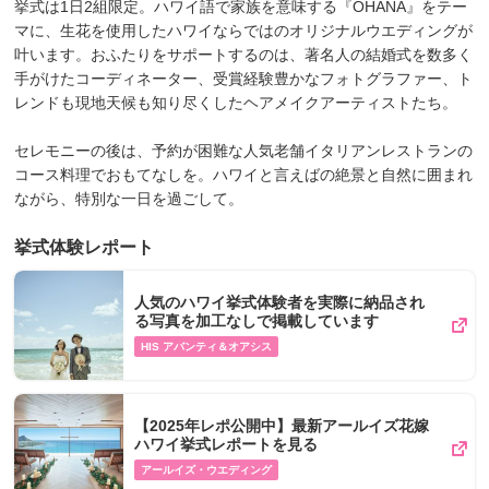
挙式は1日2組限定。ハワイ語で家族を意味する『OHANA』をテー
マに、生花を使用したハワイならではのオリジナルウエディングが
叶います。おふたりをサポートするのは、著名人の結婚式を数多く
手がけたコーディネーター、受賞経験豊かなフォトグラファー、ト
レンドも現地天候も知り尽くしたヘアメイクアーティストたち。
セレモニーの後は、予約が困難な人気老舗イタリアンレストランの
コース料理でおもてなしを。ハワイと言えばの絶景と自然に囲まれ
ながら、特別な一日を過ごして。
挙式体験レポート
人気のハワイ挙式体験者を実際に納品され
る写真を加工なしで掲載しています
HIS アバンティ＆オアシス
【2025年レポ公開中】最新アールイズ花嫁
ハワイ挙式レポートを見る
アールイズ・ウエディング