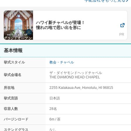
手配会社をもっと見る
ハワイ新チャペルが登場！
憧れの地で思い出を形に
基本情報
挙式スタイル
教会・チャペル
ザ・ダイヤモンドヘッドチャペル
挙式会場名
THE DIAMOND HEAD CHAPEL
所在地
2255 Kalakaua Ave, Honolulu, HI 96815
挙式言語
日本語
収容人数
28名
バージンロード
6m
茶
ステンドグラス
なし