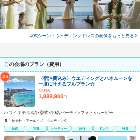
挙式シーン・ウェディングドレスの画像をもっと見る
この会場のプラン（費用）
〈宿泊費込み〉ウエディングとハネムーンを
一度に叶えるフルプラン☆
2名料金
1,888,900
円
ハワイホテル3泊×挙式×10名パーティ×フォト×ムービー
手配会社
アールイズ・ウエディング
挙式
写真
パーティー
旅行
ドレス
特典