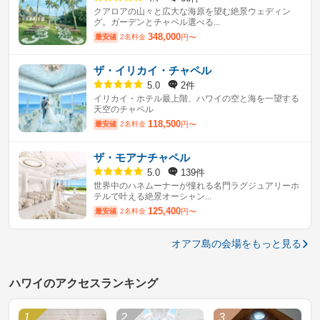
クアロアの山々と広大な海原を望む絶景ウェディン
グ。ガーデンとチャペル選べる...
348,000
最安値
2名料金
円〜
ザ・イリカイ・チャペル
2件
5.0
イリカイ・ホテル最上階、ハワイの空と海を一望する
天空のチャペル
118,500
最安値
2名料金
円〜
ザ・モアナチャペル
139件
5.0
世界中のハネムーナーが憧れる名門ラグジュアリーホ
テルで叶える絶景オーシャン...
125,400
最安値
2名料金
円〜
オアフ島の会場をもっと見る
ハワイのアクセスランキング