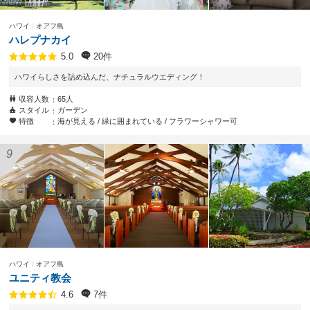
ハワイ
オアフ島
ハレプナカイ
20件
5.0
ハワイらしさを詰め込んだ、ナチュラルウエディング！
収容人数
65人
スタイル
ガーデン
特徴
海が見える
緑に囲まれている
フラワーシャワー可
ハワイ
オアフ島
ユニティ教会
7件
4.6