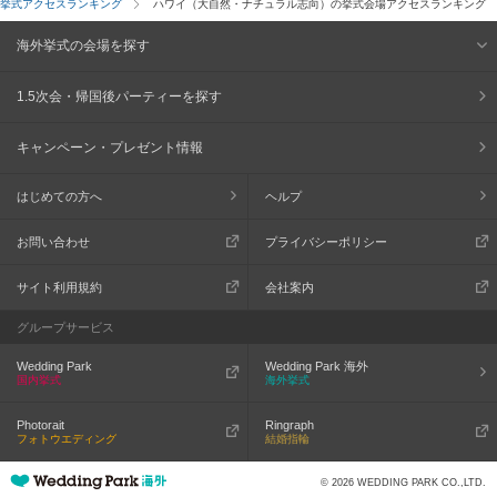
挙式アクセスランキング
ハワイ（大自然・ナチュラル志向）の挙式会場アクセスランキング
海外挙式の会場を探す
1.5次会・帰国後パーティーを探す
キャンペーン・プレゼント情報
はじめての方へ
ヘルプ
お問い合わせ
プライバシーポリシー
サイト利用規約
会社案内
グループサービス
Wedding Park
Wedding Park 海外
国内挙式
海外挙式
Photorait
Ringraph
フォトウエディング
結婚指輪
© 2026 WEDDING PARK CO.,LTD.