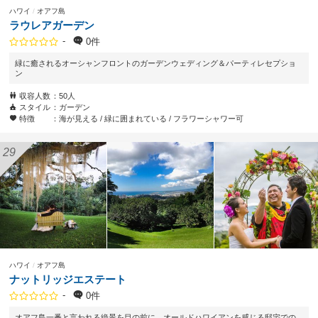
ハワイ
オアフ島
ラウレアガーデン
-
0件
緑に癒されるオーシャンフロントのガーデンウェディング＆パーティレセプショ
ン
収容人数
50人
スタイル
ガーデン
特徴
海が見える
緑に囲まれている
フラワーシャワー可
ハワイ
オアフ島
ナットリッジエステート
-
0件
オアフ島一番と言われる絶景を目の前に、オールドハワイアンを感じる邸宅での