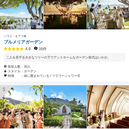
ハワイ
オアフ島
プルメリアガーデン
16件
4.9
二人を見守る大きなツリーの下でアットホームなガーデン挙式はいかが。
収容人数
30人
スタイル
ガーデン
特徴
緑に囲まれている
フラワーシャワー可