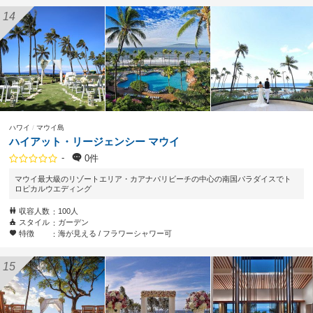
ハワイ
マウイ島
ハイアット・リージェンシー マウイ
-
0件
マウイ最大級のリゾートエリア・カアナパリビーチの中心の南国パラダイスでト
ロピカルウエディング
収容人数
100人
スタイル
ガーデン
特徴
海が見える
フラワーシャワー可