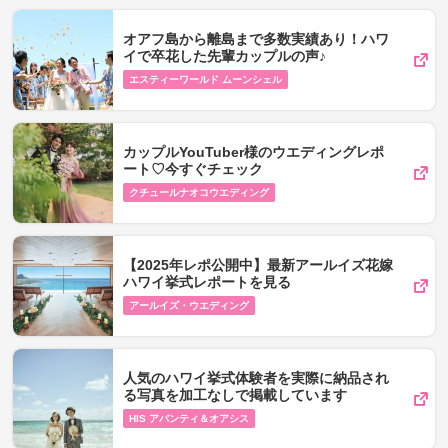
オアフ島から離島まで多数実績あり！ハワ
イで卒花した先輩カップルの声♪
エスティーワールド ムーンシェル
カップルYouTuber様のウエディングレポ
ート♡今すぐチェック
クチュールナオコウエディング
【2025年レポ公開中】最新アールイズ花嫁
ハワイ挙式レポートを見る
アールイズ・ウエディング
人気のハワイ挙式体験者を実際に納品され
る写真を加工なしで掲載しています
HIS アバンティ＆オアシス