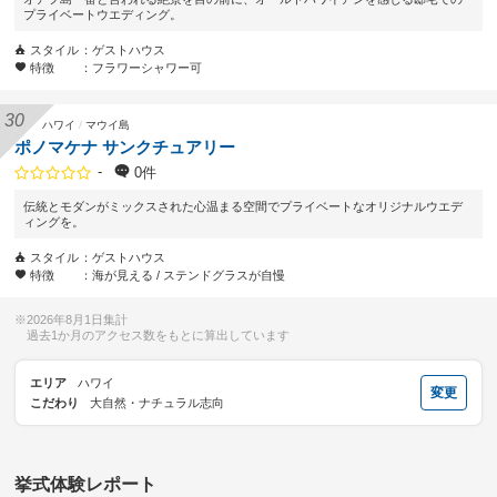
プライベートウエディング。
スタイル
ゲストハウス
特徴
フラワーシャワー可
ハワイ
マウイ島
ポノマケナ サンクチュアリー
-
0件
伝統とモダンがミックスされた心温まる空間でプライベートなオリジナルウエデ
ィングを。
スタイル
ゲストハウス
特徴
海が見える
ステンドグラスが自慢
2026年8月1日集計
過去1か月のアクセス数をもとに算出しています
エリア
ハワイ
変更
こだわり
大自然・ナチュラル志向
挙式体験レポート