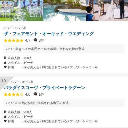
ハワイ
ハワイ島
ザ・フェアモント・オーキッド・ウエディング
3件
4.7
ハワイ島きっての名門ホテルで希望に合わせた憧れ挙式
収容人数
100人
スタイル
ビーチ
特徴
海が見える
緑に囲まれている
フラワーシャワー可
ハワイ
オアフ島
パラダイスコーヴ・プライベートラグーン
1件
4.0
ハワイの自然と伝統に祝福される海辺の挙式
収容人数
200人
スタイル
ビーチ
特徴
海が見える
緑に囲まれている
フラワーシャワー可