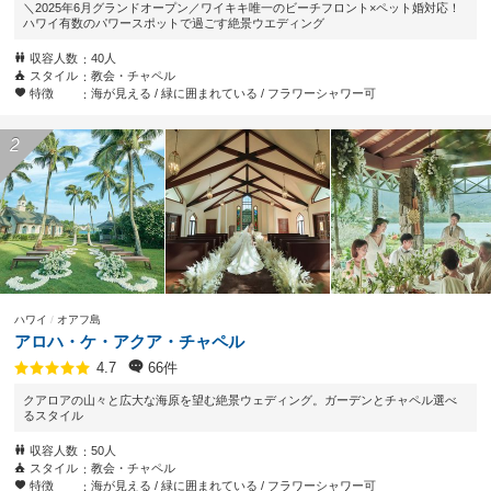
＼2025年6月グランドオープン／ワイキキ唯一のビーチフロント×ペット婚対応！
ハワイ有数のパワースポットで過ごす絶景ウエディング
収容人数
40人
スタイル
教会・チャペル
特徴
海が見える
緑に囲まれている
フラワーシャワー可
ハワイ
オアフ島
アロハ・ケ・アクア・チャペル
66件
4.7
クアロアの山々と広大な海原を望む絶景ウェディング。ガーデンとチャペル選べ
るスタイル
収容人数
50人
スタイル
教会・チャペル
特徴
海が見える
緑に囲まれている
フラワーシャワー可