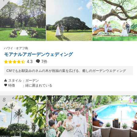
ハワイ
オアフ島
モアナルアガーデンウェディング
7件
4.3
CMでもお馴染みのネムの木が祝福の葉を広げる、癒しのガーデンウエディング
スタイル
ガーデン
特徴
緑に囲まれている