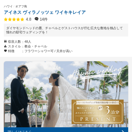
ハワイ
オアフ島
アイネス ヴィラノッツェ ワイキキレイア
14件
4.8
ダイヤモンドヘッドの麓、チャペルとゲストハウスが佇む広大な敷地を独占して
憧れの邸宅ウェディングを！
収容人数
48人
スタイル
教会・チャペル
特徴
フラワーシャワー可
天井が高い