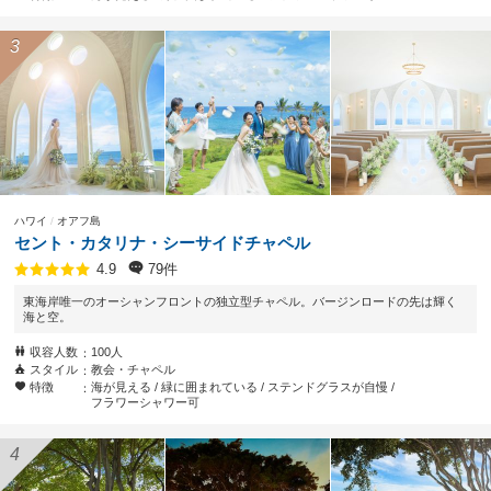
ハワイ
オアフ島
セント・カタリナ・シーサイドチャペル
79件
4.9
東海岸唯一のオーシャンフロントの独立型チャペル。バージンロードの先は輝く
海と空。
収容人数
100人
スタイル
教会・チャペル
特徴
海が見える
緑に囲まれている
ステンドグラスが自慢
フラワーシャワー可