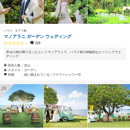
ハワイ
オアフ島
マノアラニ ガーデン ウェディング
-
0件
幸せの神が降り立ったというマノアラニで、ハワイ初の神秘的なヒーリングウエ
ディング
収容人数
25人
スタイル
ガーデン
特徴
緑に囲まれている
フラワーシャワー可