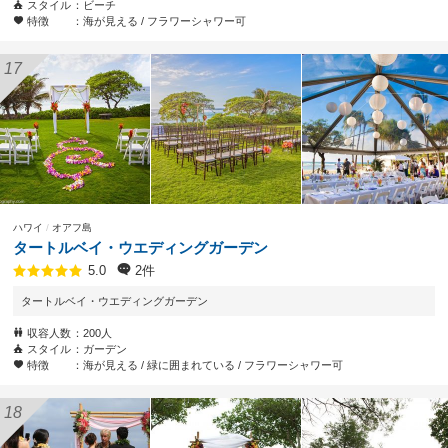
スタイル
ビーチ
特徴
海が見える
フラワーシャワー可
ハワイ
オアフ島
タートルベイ・ウエディングガーデン
2件
5.0
タートルベイ・ウエディングガーデン
収容人数
200人
スタイル
ガーデン
特徴
海が見える
緑に囲まれている
フラワーシャワー可