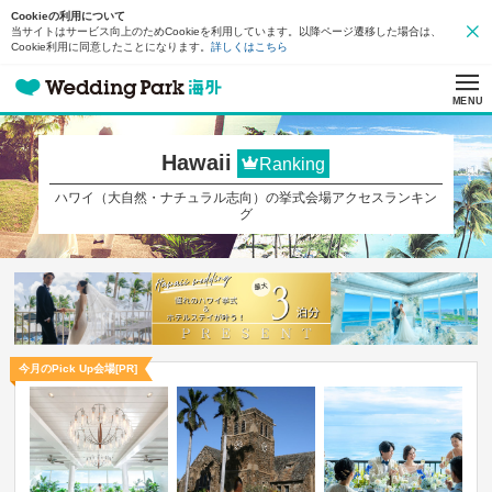
Cookieの利用について
当サイトはサービス向上のためCookieを利用しています。以降ページ遷移した場合は、
Cookie利用に同意したことになります。
詳しくはこちら
MENU
Hawaii
Ranking
ハワイ（大自然・ナチュラル志向）の挙式会場アクセスランキン
グ
今月のPick Up会場[PR]