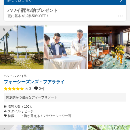
ハワイ宿泊3泊プレゼント
更に基本挙式料50%OFF！
ハワイ
ハワイ島
フォーシーズンズ・フアラライ
3件
5.0
開放的かつ優美なディープリゾート
収容人数
100人
スタイル
ビーチ
特徴
海が見える
フラワーシャワー可