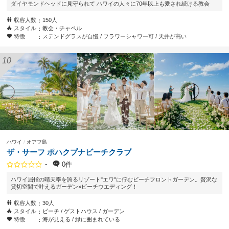
ダイヤモンドヘッドに見守られて ハワイの人々に70年以上も愛され続ける教会
収容人数
150人
スタイル
教会・チャペル
特徴
ステンドグラスが自慢
フラワーシャワー可
天井が高い
ハワイ
オアフ島
ザ・サーフ ポハクプナビーチクラブ
-
0件
ハワイ屈指の晴天率を誇るリゾート"エワ"に佇むビーチフロントガーデン。贅沢な
貸切空間で叶えるガーデン×ビーチウエディング！
収容人数
30人
スタイル
ビーチ
ゲストハウス
ガーデン
特徴
海が見える
緑に囲まれている