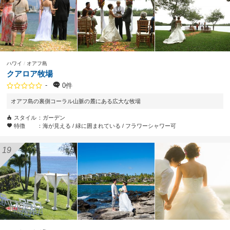
ハワイ
オアフ島
クアロア牧場
-
0件
オアフ島の裏側コーラル山脈の麓にある広大な牧場
スタイル
ガーデン
特徴
海が見える
緑に囲まれている
フラワーシャワー可