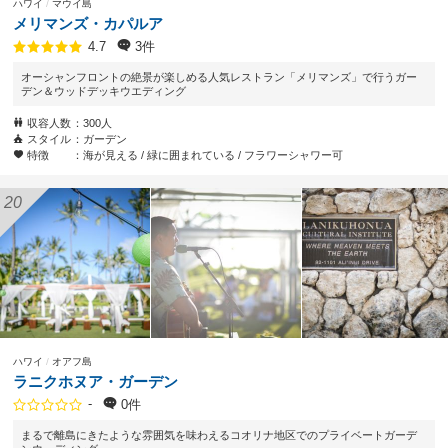
ハワイ
マウイ島
メリマンズ・カパルア
3件
4.7
オーシャンフロントの絶景が楽しめる人気レストラン「メリマンズ」で行うガー
デン＆ウッドデッキウエディング
収容人数
300人
スタイル
ガーデン
特徴
海が見える
緑に囲まれている
フラワーシャワー可
ハワイ
オアフ島
ラニクホヌア・ガーデン
-
0件
まるで離島にきたような雰囲気を味わえるコオリナ地区でのプライベートガーデ