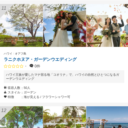
ハワイ
オアフ島
ラニクホヌア・ガーデンウエディング
-
0件
ハワイ王族が愛したマナ宿る地「コオリナ」で、ハワイの自然とひとつになるガ
ーデンウエディング
収容人数
50人
スタイル
ガーデン
特徴
海が見える
フラワーシャワー可