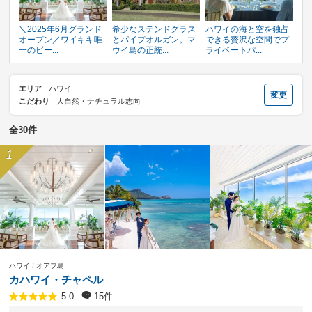
＼2025年6月グランド
希少なステンドグラス
ハワイの海と空を独占
オープン／ワイキキ唯
とパイプオルガン。マ
できる贅沢な空間でプ
一のビー...
ウイ島の正統...
ライベートパ...
エリア
ハワイ
変更
こだわり
大自然・ナチュラル志向
全30件
ハワイ
オアフ島
カハワイ・チャペル
15件
5.0