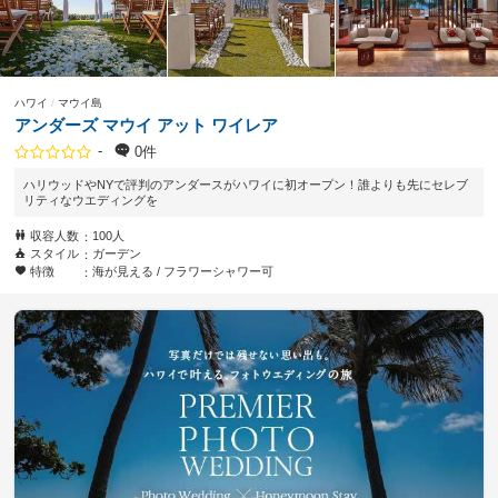
ハワイ
マウイ島
アンダーズ マウイ アット ワイレア
-
0件
ハリウッドやNYで評判のアンダースがハワイに初オープン！誰よりも先にセレブ
リティなウエディングを
収容人数
100人
スタイル
ガーデン
特徴
海が見える
フラワーシャワー可