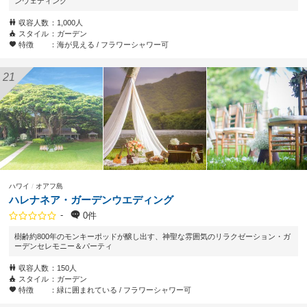
ンウェディング
収容人数
1,000人
スタイル
ガーデン
特徴
海が見える
フラワーシャワー可
ハワイ
オアフ島
ハレナネア・ガーデンウエディング
-
0件
樹齢約800年のモンキーポッドが醸し出す、神聖な雰囲気のリラクゼーション・ガ
ーデンセレモニー＆パーティ
収容人数
150人
スタイル
ガーデン
特徴
緑に囲まれている
フラワーシャワー可