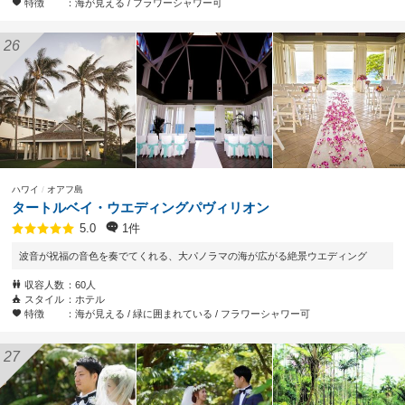
特徴
海が見える
フラワーシャワー可
ハワイ
オアフ島
タートルベイ・ウエディングパヴィリオン
1件
5.0
波音が祝福の音色を奏でてくれる、大パノラマの海が広がる絶景ウエディング
収容人数
60人
スタイル
ホテル
特徴
海が見える
緑に囲まれている
フラワーシャワー可