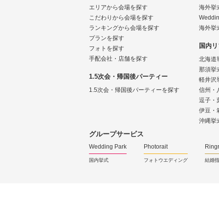
エリアから会場を探す
海外挙
こだわりから会場を探す
Weddin
ランキングから会場を探す
海外挙
プランを探す
国内リ
フォトを探す
手配会社・店舗を探す
北海道
那須挙
1.5次会・帰国後パーティー
軽井沢
1.5次会・帰国後パーティーを探す
信州・
逗子・
伊豆・
沖縄挙
グループサービス
Wedding Park
Photorait
Ring
国内挙式
フォトウエディング
結婚