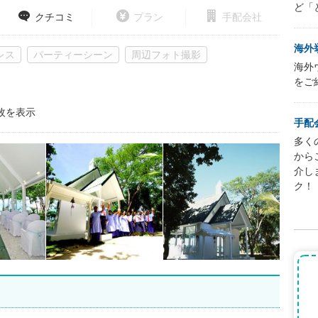
ど「
クチコミ
プラン
手配会社
海外
レス
パーティーシーン
周辺フォト撮影
海外
をご
枚を表示
手配
多く
から
介し
ク！