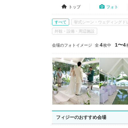
トップ
フォト
すべて
挙式シーン・ウェディングド
外観・設備・周辺施設
4
1〜4
会場のフォトイメージ
全
枚中
フィジーのおすすめ会場