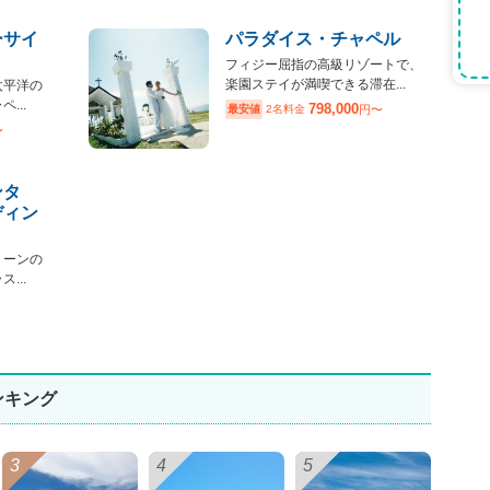
ーサイ
パラダイス・チャペル
フィジー屈指の高級リゾートで、
楽園ステイが満喫できる滞在...
太平洋の
...
798,000
最安値
2名料金
円〜
〜
ンタ
ディン
リーンの
...
ンキング