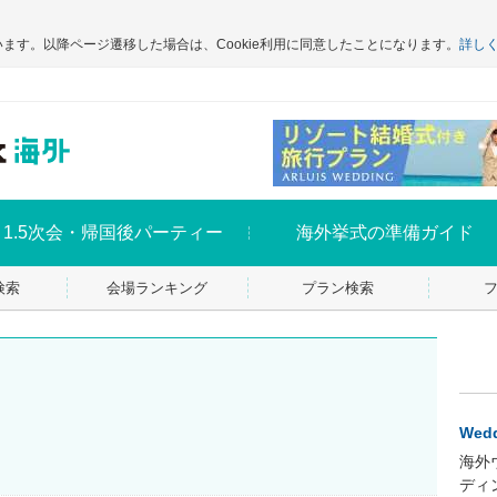
います。以降ページ遷移した場合は、Cookie利用に同意したことになります。
詳し
1.5次会・帰国後パーティー
海外挙式の準備ガイド
検索
会場ランキング
プラン検索
Wedd
海外
ディ