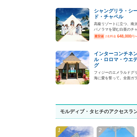
シャングリラ・シ
ド・チャペル
高級リゾートに立つ、南
パノラマを望む白亜のチャペ
648,000
最安値
2名料金
円
インターコンチネ
ル・ロロマ・ウエ
グ
フィジーのエメラルドグ
海に愛を誓って。全面ガラス
モルディブ・タヒチのアクセスラ