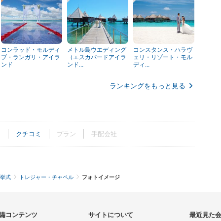
コンラッド・モルディ
メトル島ウエディング
コンスタンス・ハラヴ
ブ・ランガリ・アイラ
（エスカパードアイラ
ェリ・リゾート・モル
ンド
ンド...
ディ...
ランキングをもっと見る
ト
クチコミ
プラン
手配会社
挙式
トレジャー・チャペル
フォトイメージ
備コンテンツ
サイトについて
最近見た