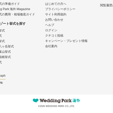
式の準備ガイド
はじめての方へ
閲覧履歴
g Park 海外 Magazine
プライバシーポリシー
式の費用・相場徹底ガイド
サイト利用規約
お問い合わせ
ゾート挙式を探す
ヘルプ
ログイン
挙式
クチコミ投稿
式
キャンペーン・プレゼント情報
挙式
会社案内
八ヶ岳挙式
葉山挙式
箱根挙式
式
raph
指輪
©2026 WEDDING PARK CO.,LTD.