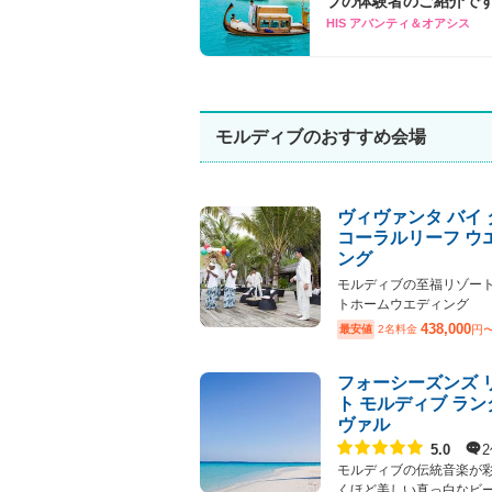
ブの体験者のご紹介で
HIS アバンティ＆オアシス
モルディブのおすすめ会場
ヴィヴァンタ バイ
コーラルリーフ ウ
ング
モルディブの至福リゾー
トホームウエディング
438,000
最安値
2名料金
円
フォーシーズンズ 
ト モルディブ ラ
ヴァル
点数
5.0
モルディブの伝統音楽が
くほど美しい真っ白なビーチ