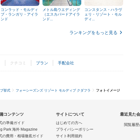
コンラッド・モルディ
メトル島ウエディング
コンスタンス・ハラヴ
ブ・ランガリ・アイラ
（エスカパードアイラ
ェリ・リゾート・モル
ンド
ンド...
ディ...
ランキングをもっと見る
ト
クチコミ
プラン
手配会社
ブ挙式
フォーシーズンズ リゾート モルディブ クダフラ
フォトイメージ
備コンテンツ
サイトについて
最近見た
式の準備ガイド
はじめての方へ
閲覧履歴
g Park 海外 Magazine
プライバシーポリシー
式の費用・相場徹底ガイド
サイト利用規約