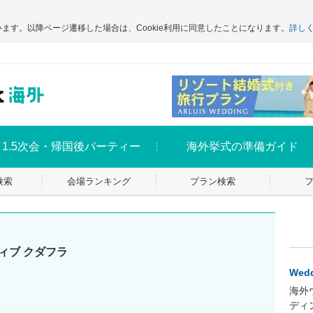
います。以降ページ遷移した場合は、Cookie利用に同意したことになります。
詳し
1.5次会・帰国後パーティー
海外挙式の準備ガイド
検索
会場ランキング
プラン検索
ィブ クダフラ
Wedd
海外
ディ