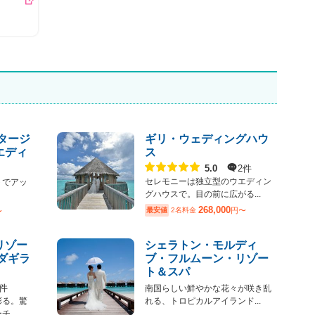
す
 タージ
ギリ・ウェディングハウ
エディ
ス
点数
2件
5.0
セレモニーは独立型のウエディン
トでアッ
グハウスで。目の前に広がる...
268,000
最安値
2名料金
円〜
〜
リゾー
シェラトン・モルディ
ンダギラ
ブ・フルムーン・リゾー
ト＆スパ
2件
南国らしい鮮やかな花々が咲き乱
彩る。驚
れる、トロピカルアイランド...
...