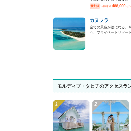
488,000
最安値
2名料金
円
カヌフラ
全ての景色が絵になる。
う、プライベートリゾートウ
モルディブ・タヒチのアクセスラ