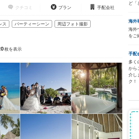
ど「
クチコミ
プラン
手配会社
海外
レス
パーティーシーン
周辺フォト撮影
海外
をご
0
枚を表示
手配
多く
から
介し
ク！