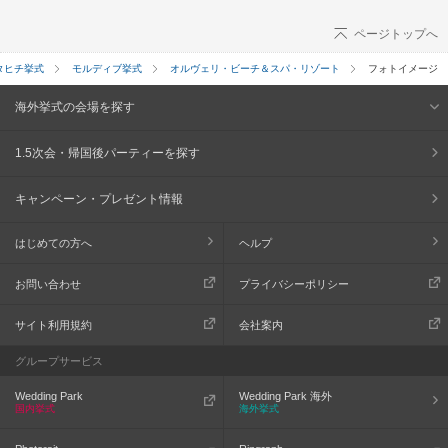
ページトップへ
タヒチ挙式
モルディブ挙式
オルヴェリ・ビーチ＆スパ・リゾート
フォトイメージ
海外挙式の会場を探す
1.5次会・帰国後パーティーを探す
キャンペーン・プレゼント情報
はじめての方へ
ヘルプ
お問い合わせ
プライバシーポリシー
サイト利用規約
会社案内
グループサービス
Wedding Park
Wedding Park 海外
国内挙式
海外挙式