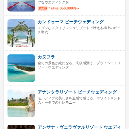
ブなウエディングを
868,000
最安値
2名料金
円〜
カンドゥーマ ビーチウェディング
モダンなスタイリッシュリゾートで叶える極上のビー
チ挙式
カヌフラ
全ての景色が絵になる。高級感漂う、プライベートリ
ゾートウエディング
アナンタラリゾート ビーチウェディング
モルディブの美しさを五感で感じる、ホワイトサンド
のビーチでのセレモニー
アンサナ・ヴェラヴァルリゾート ウエディ