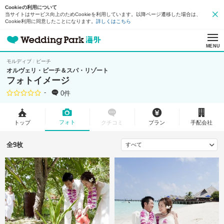
Cookieの利用について
当サイトはサービス向上のためCookieを利用しています。以降ページ遷移した場合は、
Cookie利用に同意したことになります。
詳しくはこちら
MENU
モルディブ
ビーチ
オルヴェリ・ビーチ＆スパ・リゾート
フォトイメージ
-
0件
フォト
トップ
クチコミ
プラン
手配会社
全9枚