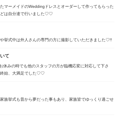
マーメイドのWeddingドレスとオーダーして作ってもらった
どは自分達で行いました♡♡
や挙式中は外人さんの専門の方に撮影していただきました♡!!
ついて
がお休みの時でも他のスタッフの方が臨機応変に対応して下さ
終始、大満足でした♡♡
sでの家族挙式も昔から夢だった事もあり、家族皆でゆっくり過ごせ