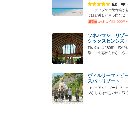
点数
5.0
モルディブの伝統音楽が
くほど美しい真っ白なビーチ
488,000
最安値
2名料金
円
ソネバフシ・リゾ
シックスセンシズ
目の前には180度に広が
線…一生忘れられないウエデ
ヴィルリーフ・ビ
スパ・リゾート
カジュアルリゾートで、
ブならではの思い出に残るウ