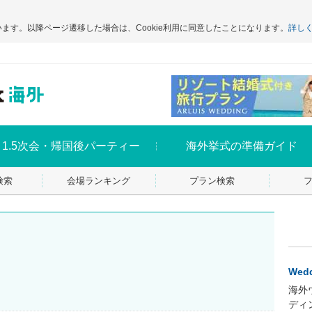
います。以降ページ遷移した場合は、Cookie利用に同意したことになります。
詳し
1.5次会・帰国後パーティー
海外挙式の準備ガイド
検索
会場ランキング
プラン検索
Wedd
海外
ディ