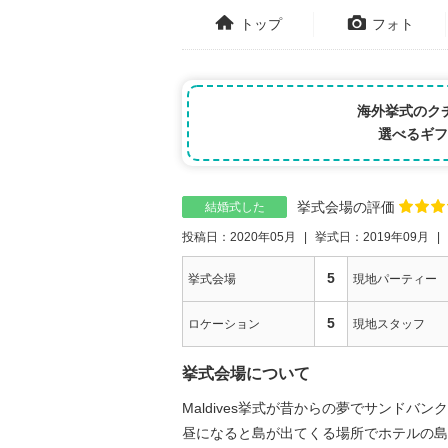
トップ
フォト
海外挙式のク
選べるギフ
挙式会場の評価
結婚式した
投稿日：2020年05月
挙式日：2019年09月
5
挙式会場
現地パーティー
5
ロケーション
現地スタッフ
挙式会場について
Maldives挙式が昔からの夢でサンド
昼になると島が出てくる場所でホテルの島