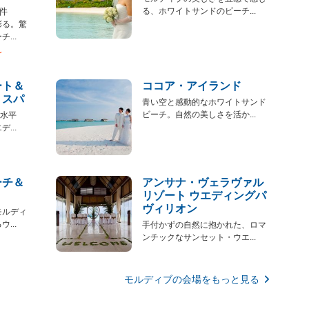
2件
る、ホワイトサンドのビーチ...
彩る。驚
...
〜
ート＆
ココア・アイランド
・スパ
青い空と感動的なホワイトサンド
ビーチ。自然の美しさを活か...
る水平
...
ーチ＆
アンサナ・ヴェラヴァル
リゾート ウエディングパ
ヴィリオン
モルディ
...
手付かずの自然に抱かれた、ロマ
ンチックなサンセット・ウエ...
モルディブの会場をもっと見る