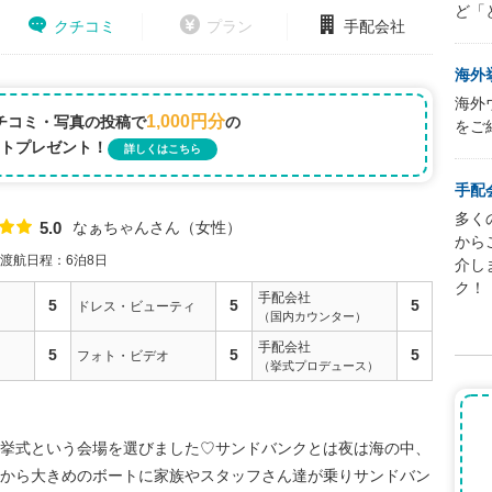
ど「
クチコミ
プラン
手配会社
海外
海外
1,000円分
チコミ・写真の投稿で
の
をご
トプレゼント！
詳しくはこちら
手配
多く
なぁちゃんさん
女性
5.0
点数
から
渡航日程：6泊8日
介し
ク！
手配会社
5
5
5
ドレス・ビューティ
（国内カウンター）
手配会社
5
5
5
フォト・ビデオ
（挙式プロデュース）
バンク挙式という会場を選びました♡サンドバンクとは夜は海の中、
から大きめのボートに家族やスタッフさん達が乗りサンドバン