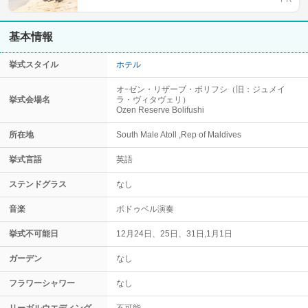
基本情報
挙式スタイル
ホテル
オｰゼン・リザーブ・ボリフシ（旧：ジュメイ
挙式会場名
ラ・ヴィタヴェリ）
Ozen Reserve Bolifushi
所在地
South Male Atoll ,Rep of Maldives
挙式言語
英語
ステンドグラス
なし
音楽
ボドゥベル演奏
挙式不可能日
12月24日、25日、31日,1月1日
ガーデン
なし
フラワーシャワー
なし