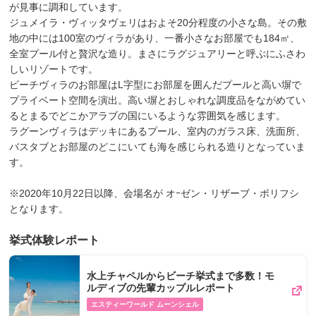
が見事に調和しています。
ジュメイラ・ヴィッタヴェリはおよそ20分程度の小さな島。その敷
地の中には100室のヴィラがあり、一番小さなお部屋でも184㎡、
全室プール付と贅沢な造り。まさにラグジュアリーと呼ぶにふさわ
しいリゾートです。
ビーチヴィラのお部屋はL字型にお部屋を囲んだプールと高い塀で
プライベート空間を演出。高い塀とおしゃれな調度品をながめてい
るとまるでどこかアラブの国にいるような雰囲気を感じます。
ラグーンヴィラはデッキにあるプール、室内のガラス床、洗面所、
バスタブとお部屋のどこにいても海を感じられる造りとなっていま
す。
※2020年10月22日以降、会場名が オｰゼン・リザーブ・ボリフシ
となります。
挙式体験レポート
水上チャペルからビーチ挙式まで多数！モ
ルディブの先輩カップルレポート
エスティーワールド ムーンシェル