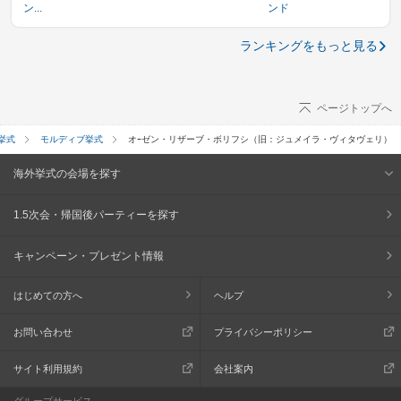
ン...
ンド
ランキングをもっと見る
ページトップへ
挙式
モルディブ挙式
オｰゼン・リザーブ・ボリフシ（旧：ジュメイラ・ヴィタヴェリ）
海外挙式の会場を探す
1.5次会・帰国後パーティーを探す
キャンペーン・プレゼント情報
はじめての方へ
ヘルプ
お問い合わせ
プライバシーポリシー
サイト利用規約
会社案内