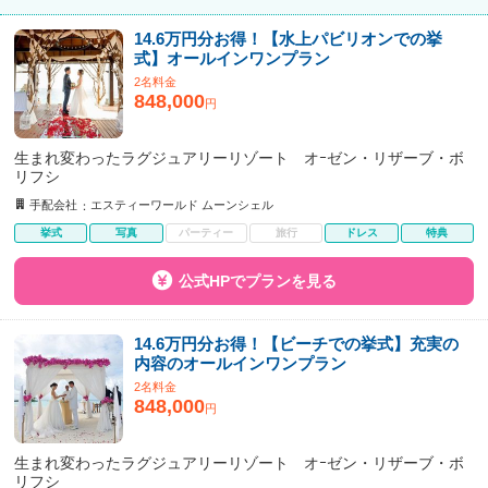
14.6万円分お得！【水上パビリオンでの挙
式】オールインワンプラン
2名料金
848,000
円
生まれ変わったラグジュアリーリゾート オｰゼン・リザーブ・ボ
リフシ
手配会社
エスティーワールド ムーンシェル
挙式
写真
パーティー
旅行
ドレス
特典
公式HPでプランを見る
14.6万円分お得！【ビーチでの挙式】充実の
内容のオールインワンプラン
2名料金
848,000
円
生まれ変わったラグジュアリーリゾート オｰゼン・リザーブ・ボ
リフシ