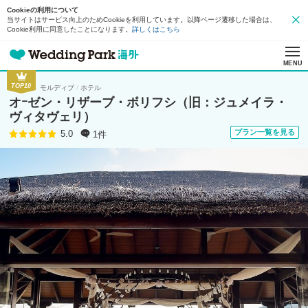
Cookieの利用について
当サイトはサービス向上のためCookieを利用しています。以降ページ遷移した場合は、
Cookie利用に同意したことになります。
詳しくはこちら
MENU
TOP10
モルディブ
ホテル
オｰゼン・リザーブ・ボリフシ（旧：ジュメイラ・
ヴィタヴェリ）
プラン一覧を見る
1件
5.0