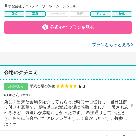
手配会社
エスティーワールド ムーンシェル
挙式
写真
パーティー
旅行
ドレス
特典
公式HPでプランを見る
プランをもっと見る
会場のクチコミ
5.0
点数
挙式会場の評価
結婚式した
chanさん
女性
新しく出来た会場を紹介してもらった時に一目惚れし、当日は飾
り付けも豪華で、期待以上の挙式会場に感動しました！ 暑さも忘
れるほど、気遣いが素晴らしかったです。 希望通りしていただ
き、さらに似合わせたアレンジ等もすごく良かったです。持参し
たヘッ...