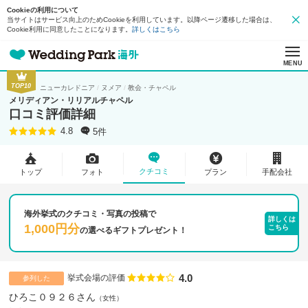
Cookieの利用について
当サイトはサービス向上のためCookieを利用しています。以降ページ遷移した場合は、
Cookie利用に同意したことになります。
詳しくはこちら
MENU
TOP10
ニューカレドニア
ヌメア
教会・チャペル
メリディアン・リリアルチャペル
口コミ評価詳細
5件
4.8
クチコミ
トップ
フォト
プラン
手配会社
海外挙式のクチコミ・写真の投稿で
詳しくは
1,000円分
こちら
の
選べるギフトプレゼント！
4.0
点数
挙式会場の評価
参列した
ひろこ０９２６さん
女性