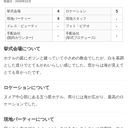
投稿日：2009年03月
4
5
挙式会場
ロケーション
4
-
現地パーティー
現地スタッフ
-
-
ドレス・ビューティ
フォト・ビデオ
手配会社
手配会社
-
-
(国内カウンター)
(挙式プロデュース)
挙式会場について
ホテルの庭にポツンと建っていて小さめの教会でしたが、白を基調
とした造りでとてもかわいらしい感じでした。窓からは海が見えて
とても良かったです。
ロケーションについて
ヌメア中心部にある五つ星ホテル。周りには海が広がり、最高のロ
ケーションでした。
現地パーティーについて