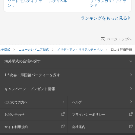
ゾート モルディブ ラ
ルチャペル
ブ・ランガリ・アイラ
ン...
ンド
ランキングをもっと見る
ページトップへ
ヒチ挙式
ニューカレドニア挙式
メリディアン・リリアルチャペル
口コミ評価詳細
海外挙式の会場を探す
1.5次会・帰国後パーティーを探す
キャンペーン・プレゼント情報
はじめての方へ
ヘルプ
お問い合わせ
プライバシーポリシー
サイト利用規約
会社案内