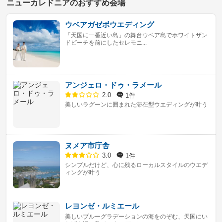
ニューカレドニアのおすすめ会場
ウベアガゼボウエディング
「天国に一番近い島」の舞台ウベア島でホワイトザン
ドビーチを前にしたセレモニ...
アンジェロ・ドゥ・ラメール
1件
2.0
美しいラグーンに囲まれた滞在型ウエディングが叶う
ヌメア市庁舎
1件
3.0
シンプルだけど、心に残るローカルスタイルのウエデ
ィングが叶う
レヨンゼ・ルミエール
美しいブルーグラデーションの海をのぞむ、天国にい