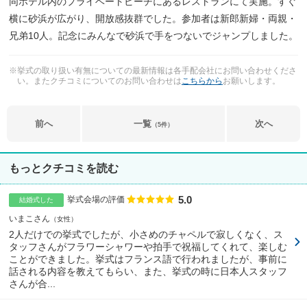
同ホテル内のプライベートビーチにあるレストランにて実施。すぐ
横に砂浜が広がり、開放感抜群でした。参加者は新郎新婦・両親・
兄弟10人。記念にみんなで砂浜で手をつないでジャンプしました。
※挙式の取り扱い有無についての最新情報は各手配会社にお問い合わせくださ
い。またクチコミについてのお問い合わせは
こちらから
お願いします。
前へ
一覧
次へ
（5件）
もっとクチコミを読む
5.0
点数
挙式会場の評価
結婚式した
いまこさん
女性
2人だけでの挙式でしたが、小さめのチャペルで寂しくなく、ス
タッフさんがフラワーシャワーや拍手で祝福してくれて、楽しむ
ことができました。挙式はフランス語で行われましたが、事前に
話される内容を教えてもらい、また、挙式の時に日本人スタッフ
さんが合...