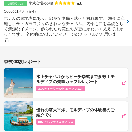
5.0
点数
挙式会場の評価
結婚式した
Qoo0611さん
女性
ホテルの敷地内にあり、部屋で準備～式へと移れます。 海側に立
地し、全面ガラス張りのきれいなチャペル。内部も白を基調とし
て清潔なイメージ。飾られたお花たちが更にかわいく見えてよか
ったです。 全体的にかわいいイメージのチャペルだと思いま
す。...
挙式体験レポート
水上チャペルからビーチ挙式まで多数！モ
ルディブの先輩カップルレポート
エスティーワールド ムーンシェル
憧れの南太平洋、モルディブの体験者のご
紹介です
HIS アバンティ＆オアシス