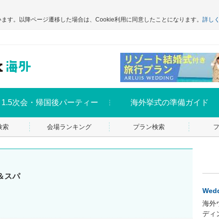
います。以降ページ遷移した場合は、Cookie利用に同意したことになります。
詳し
1.5次会・帰国後パーティー
海外挙式の準備ガイド
検索
会場ランキング
プラン検索
＆スパ
Wedd
海外
ディ