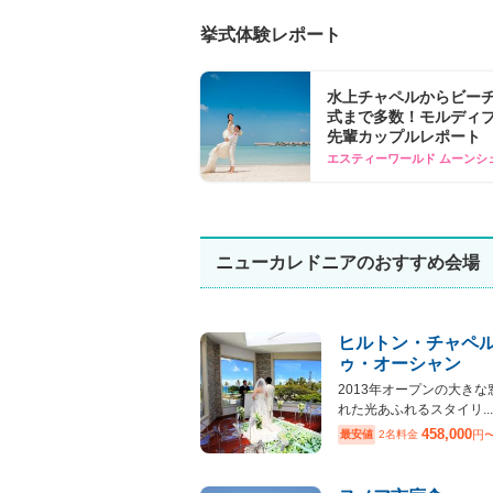
挙式体験レポート
水上チャペルからビー
式まで多数！モルディ
先輩カップルレポート
エスティーワールド ムーンシ
ニューカレドニアのおすすめ会場
ヒルトン・チャペ
ゥ・オーシャン
2013年オープンの大きな
れた光あふれるスタイリ...
458,000
最安値
2名料金
円