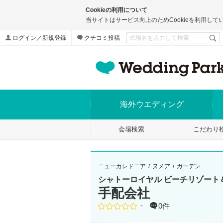
Cookieの利用について
当サイトはサービス向上のためCookieを利用して
ログイン／新規登録
クチコミ投稿
海外ウエディング
会場検索
こだわり
ニューカレドニア
ヌメア
ガーデン
シャトーロイヤル ビーチリゾート
手配会社
-
0件
点数