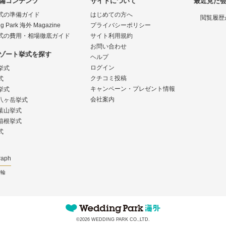
備コンテンツ
サイトについて
最近見た
式の準備ガイド
はじめての方へ
閲覧履歴
g Park 海外 Magazine
プライバシーポリシー
式の費用・相場徹底ガイド
サイト利用規約
お問い合わせ
ゾート挙式を探す
ヘルプ
ログイン
挙式
クチコミ投稿
式
キャンペーン・プレゼント情報
挙式
会社案内
八ヶ岳挙式
葉山挙式
箱根挙式
式
raph
指輪
©2026 WEDDING PARK CO.,LTD.