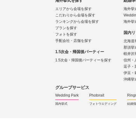
海外挙式を探す
結婚準
エリアから会場を探す
海外挙
こだわりから会場を探す
Weddin
ランキングから会場を探す
海外挙
プランを探す
国内リ
フォトを探す
手配会社・店舗を探す
北海道
那須挙
1.5次会・帰国後パーティー
軽井沢
1.5次会・帰国後パーティーを探す
信州・
逗子・
伊豆・
沖縄挙
グループサービス
Wedding Park
Photorait
Ring
国内挙式
フォトウエディング
結婚