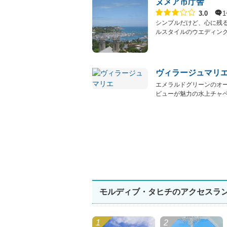
ヌメア市庁舎
点数
3.0
シンプルだけど、心に残
ルスタイルのウエディングが
ヴィラージュマリ
エメラルドグリーンのオ
ビューが魅力の水上チャ
モルディブ・タヒチのアクセスラ