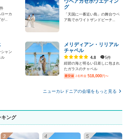
ウベアガゼボウエディン
グ
1件
るローカ
「天国に一番近い島」の舞台ウベ
...
ア島でホワイトザンドビーチ...
エ
メリディアン・リリアル
チャペル
ーシャン
点数
5件
4.8
ペル
紺碧の海と明るい日差しに包まれ
たガラスのチャペル
518,000
最安値
2名料金
円〜
ニューカレドニアの会場をもっと見る
ンキング