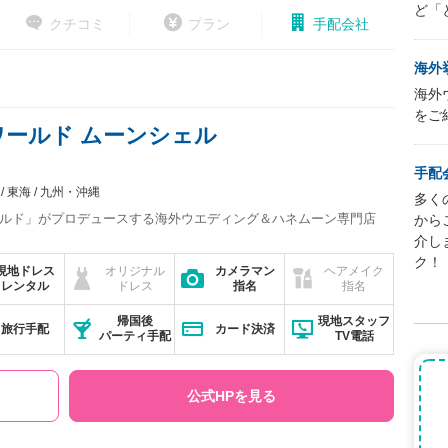
ど「
クチコミ
プラン
手配会社
海外
海外
をご
ールド ムーンシェル
手配
東海
九州・沖縄
多く
ルド」がプロデュースする海外ウエディング＆ハネムーン専門店
から
介し
ク！
現地ドレス
オリジナル
カメラマン
ヘアメイク
レンタル
ドレス
指名
指名
帰国後
現地スタッフ
旅行手配
カード決済
パーティ手配
TV電話
公式HPを見る