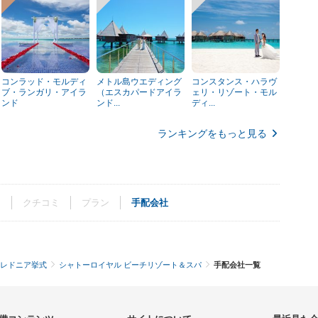
コンラッド・モルディ
メトル島ウエディング
コンスタンス・ハラヴ
ブ・ランガリ・アイラ
（エスカパードアイラ
ェリ・リゾート・モル
ンド
ンド...
ディ...
ランキングをもっと見る
ト
クチコミ
プラン
手配会社
レドニア挙式
シャトーロイヤル ビーチリゾート＆スパ
手配会社一覧