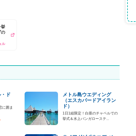
チ挙
ブの
ェル
ル・ド
メトル島ウエディング
（エスカパードアイラン
ド）
窓に囲ま
1日1組限定！白亜のチャペルでの
挙式＆水上バンガローステ...
〜