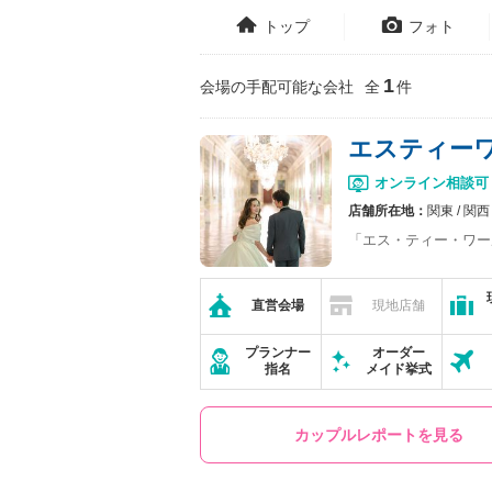
トップ
フォト
1
会場の手配可能な会社
全
件
エスティーワ
オンライン相談可
店舗所在地：
関東
関西
「エス・ティー・ワー
直営会場
現地店舗
プランナー
オーダー
指名
メイド挙式
カップルレポートを見る