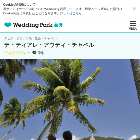
Cookieの利用について
当サイトはサービス向上のためCookieを利用しています。以降ページ遷移した場合は、
Cookie利用に同意したことになります。
詳しくはこちら
MENU
タヒチ
ボラボラ島
教会・チャペル
テ・ティアレ・アウティ・チャペル
-
0件