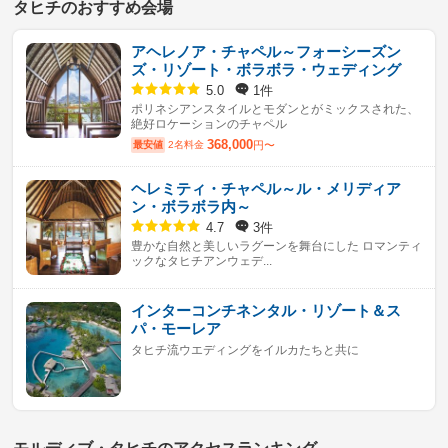
タヒチのおすすめ会場
アヘレノア・チャペル～フォーシーズン
ズ・リゾート・ボラボラ・ウェディング
1件
5.0
ポリネシアンスタイルとモダンとがミックスされた、
絶好ロケーションのチャペル
368,000
最安値
2名料金
円〜
ヘレミティ・チャペル～ル・メリディア
ン・ボラボラ内～
3件
4.7
豊かな自然と美しいラグーンを舞台にした ロマンティ
ックなタヒチアンウェデ...
インターコンチネンタル・リゾート＆ス
パ・モーレア
タヒチ流ウエディングをイルカたちと共に