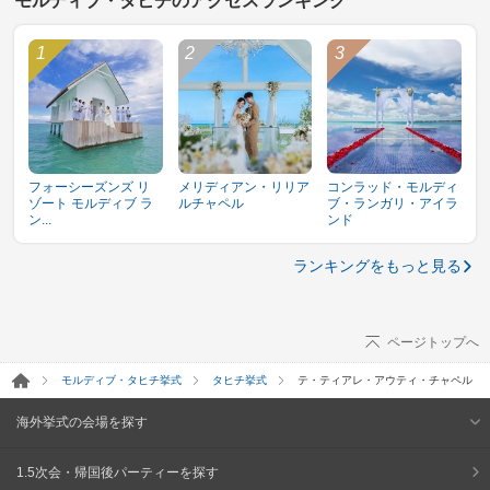
モルディブ・タヒチのアクセスランキング
フォーシーズンズ リ
メリディアン・リリア
コンラッド・モルディ
ゾート モルディブ ラ
ルチャペル
ブ・ランガリ・アイラ
ン...
ンド
ランキングをもっと見る
ページトップへ
モルディブ・タヒチ挙式
タヒチ挙式
テ・ティアレ・アウティ・チャペル
海外挙式の会場を探す
1.5次会・帰国後パーティーを探す