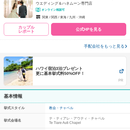
ウエディング＆ハネムーン専門店
オンライン相談可
関東
関西
東海
九州・沖縄
カップル
公式HPを見る
レポート
手配会社をもっと見る
ハワイ宿泊3泊プレゼント
更に基本挙式料50%OFF！
基本情報
挙式スタイル
教会・チャペル
テ・ティアレ・アウティ・チャペル
挙式会場名
Te Tiare Auti Chapel