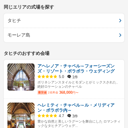
同じエリアの式場を探す
タヒチ
モーレア島
タヒチのおすすめ会場
アヘレノア・チャペル～フォーシーズン
ズ・リゾート・ボラボラ・ウェディング
1件
5.0
ポリネシアンスタイルとモダンとがミックスされた、
絶好ロケーションのチャペル
368,000
最安値
2名料金
円〜
ヘレミティ・チャペル～ル・メリディア
ン・ボラボラ内～
3件
4.7
豊かな自然と美しいラグーンを舞台にした ロマンティ
ックなタヒチアンウェデ...