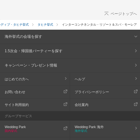
ページトップへ
ルディブ・タヒチ挙式
タヒチ挙式
インターコンチネンタル・リゾート＆スパ・モーレア
海外挙式の会場を探す
1.5次会・帰国後パーティーを探す
キャンペーン・プレゼント情報
はじめての方へ
ヘルプ
お問い合わせ
プライバシーポリシー
サイト利用規約
会社案内
グループサービス
Wedding Park
Wedding Park 海外
国内挙式
海外挙式