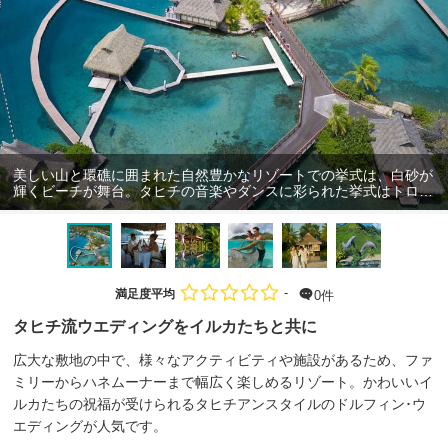
美しい山と環礁に囲まれた自然豊かなリゾートでの挙式は、白砂が
輝くビーチが舞台。タヒチの音楽やダンスに彩られた挙式はトロピ
カル！インターコンチネンタル・リゾート＆スパ・モーレアはイル
カがいることでも有名
-
満足度平均
0件
タヒチ流ウエディングをイルカたちと共に
広大な敷地の中で、様々なアクティビティや施設があるため、ファ
ミリーからハネムーナーまで幅広く楽しめるリゾート。かわいいイ
ルカたちの祝福が受けられるタヒチアンスタイルのドルフィン･ウ
エディングが人気です。