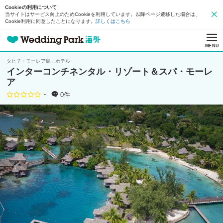
Cookieの利用について
当サイトはサービス向上のためCookieを利用しています。以降ページ遷移した場合は、
Cookie利用に同意したことになります。
詳しくはこちら
MENU
タヒチ
モーレア島
ホテル
インターコンチネンタル・リゾート＆スパ・モーレ
ア
-
0件