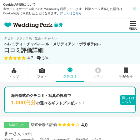
Cookieの利用について
当サイトはサービス向上のためCookieを利用しています。以降ページ遷移した場合は、
Cookie利用に同意したことになります。
詳しくはこちら
MENU
タヒチ
ボラボラ島
教会・チャペル
ヘレミティ・チャペル～ル・メリディアン・ボラボラ内～
口コミ評価詳細
3件
4.7
クチコミ
トップ
フォト
プラン
手配会社
海外挙式のクチコミ・写真の投稿で
詳しくは
1,000円分
こちら
の
選べるギフトプレゼント！
4.0
点数
挙式会場の評価
結婚式した
まーさん
女性
投稿日：2016年06月
挙式日：2015年04月
渡航日程：3泊7日