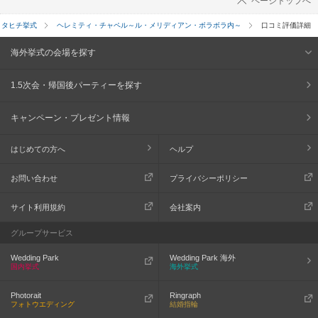
ページトップへ
タヒチ挙式
ヘレミティ・チャペル～ル・メリディアン・ボラボラ内～
口コミ評価詳細
海外挙式の会場を探す
1.5次会・帰国後パーティーを探す
キャンペーン・プレゼント情報
はじめての方へ
ヘルプ
お問い合わせ
プライバシーポリシー
サイト利用規約
会社案内
グループサービス
Wedding Park
Wedding Park 海外
国内挙式
海外挙式
Photorait
Ringraph
フォトウエディング
結婚指輪