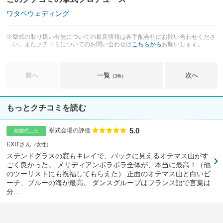
ワタベウェディング
※挙式の取り扱い有無についての最新情報は各手配会社にお問い合わせくださ
い。またクチコミについてのお問い合わせは
こちらから
お願いします。
前へ
一覧
次へ
（3件）
もっとクチコミを読む
5.0
点数
挙式会場の評価
結婚式した
EXITさん
女性
ステンドグラスの窓もキレイで、バックに見えるオテマス山がす
ごく良かった。 メリディアンボラボラ全体が、本当に最高！（他
のツーリストにも祝福してもらえた） 正面のオテマス山と白いビ
ーチ、ブルーの海が最高。 ダンスグループはフランス語で言葉は
分...