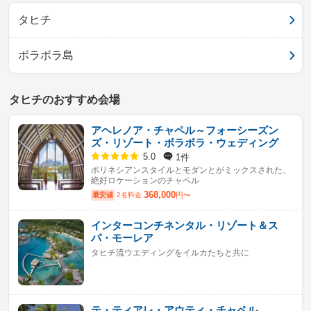
タヒチ
ボラボラ島
タヒチのおすすめ会場
アヘレノア・チャペル～フォーシーズン
ズ・リゾート・ボラボラ・ウェディング
1件
5.0
ポリネシアンスタイルとモダンとがミックスされた、
絶好ロケーションのチャペル
368,000
最安値
2名料金
円〜
インターコンチネンタル・リゾート＆ス
パ・モーレア
タヒチ流ウエディングをイルカたちと共に
テ・ティアレ・アウティ・チャペル