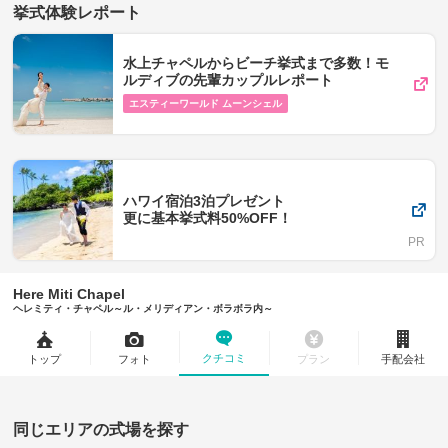
挙式体験レポート
水上チャペルからビーチ挙式まで多数！モ
ルディブの先輩カップルレポート
エスティーワールド ムーンシェル
ハワイ宿泊3泊プレゼント
更に基本挙式料50%OFF！
Here Miti Chapel
ヘレミティ・チャペル～ル・メリディアン・ボラボラ内～
クチコミ
トップ
フォト
プラン
手配会社
同じエリアの式場を探す