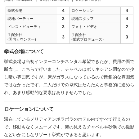
4
4
挙式会場
ロケーション
3
4
現地パーティー
現地スタッフ
3
2
ドレス・ビューティ
フォト・ビデオ
手配会社
手配会社
3
3
(国内カウンター)
(挙式プロデュース)
挙式会場について
挙式会場は当初インターコンチネンタル希望できたが、費用の面で
断念し、こちらで行いました。チャペルはポリネシアン調なので少
し暗い雰囲気ですが、床がガラスになっているので閉鎖的な雰囲気
ではなかったです。二人だけでの挙式はたんたんと事務的に進めら
れ、あまり感動的な要素はありませんでした。
ロケーションについて
滞在しているメリディアンボラボラのホテル内ですべて行えるの
で、移動もなくスムーズです。海の見えるチャペルや砂浜での撮影
などいかにもなリゾート挙式ができると思います。