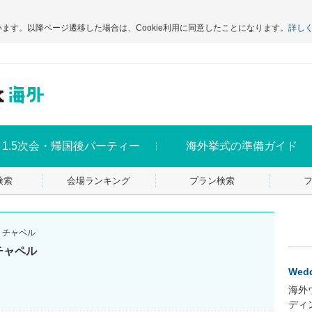
います。以降ページ遷移した場合は、Cookie利用に同意したことになります。
詳し
1.5次会・帰国後パーティー
海外挙式の準備ガイド
検索
会場ランキング
プラン検索
・チャペル
チャペル
Wedd
海外
ディ