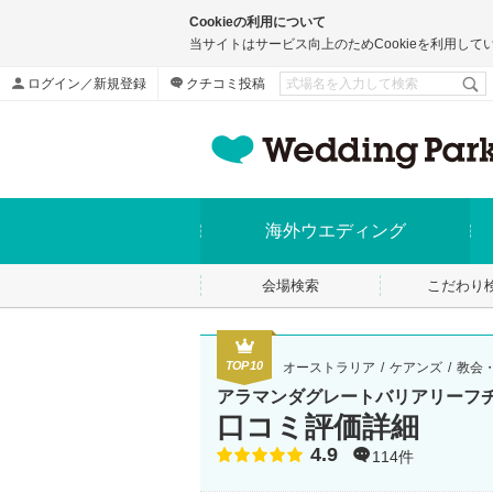
Cookieの利用について
当サイトはサービス向上のためCookieを利用して
ログイン／新規登録
クチコミ投稿
海外ウエディング
会場検索
こだわり
TOP10
オーストラリア
ケアンズ
教会
アラマンダグレートバリアリーフ
口コミ評価詳細
4.9
点数
114件