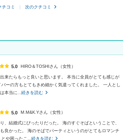
クチコミ
次のクチコミ
HIRO＆TOSHIさん
女性
5.0
点数
出来たらもっと良いと思います。 本当に全員がとても感じが
イバーの方もとてもきめ細かく気遣ってくれました。 一人とし
本当に...
続きを読む
M.M&K.Yさん
女性
5.0
点数
り、結婚式にぴったりだった。 海のすぐそばということで、
も良かった。 海のそばでパーティというのがとてもロマンチ
や困ったこ...
続きを読む