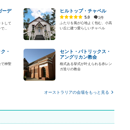
ガーデ
ヒルトップ・チャペル
点数
1件
5.0
ふたりを風が心地よく包む、小高
ットして
い丘に建つ愛らしいチャペル
...
ック・
セント・パトリックス・
アングリカン教会
会で神聖
格式ある挙式が叶えられる赤レン
ガ造りの教会
オーストラリアの会場をもっと見る