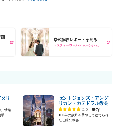
者画
挙式体験レポートを見る
エスティーワールド ムーンシェル
ビタリ
セントジョンズ・アング
リカン・カテドラル教会
点数
7件
5.0
情。情緒
...
100年の歳月を費やして建てられ
た荘厳な教会