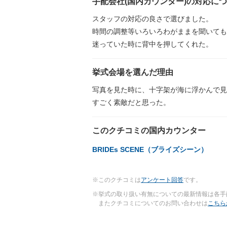
手配会社(国内カウンター)の対応に
スタッフの対応の良さで選びました。
時間の調整等いろいろわがままを聞いても
迷っていた時に背中を押してくれた。
挙式会場を選んだ理由
写真を見た時に、十字架が海に浮かんで見
すごく素敵だと思った。
このクチコミの国内カウンター
BRIDEs SCENE（ブライズシーン）
※このクチコミは
アンケート回答
です。
※挙式の取り扱い有無についての最新情報は各手
またクチコミについてのお問い合わせは
こちら