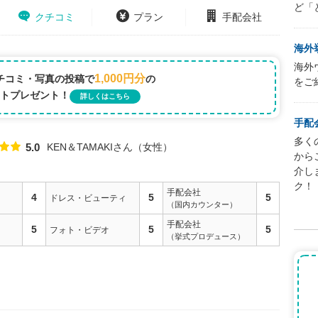
ど「
クチコミ
プラン
手配会社
海外
海外
1,000円分
チコミ・写真の投稿で
の
をご
トプレゼント！
詳しくはこちら
手配
多く
KEN＆TAMAKIさん
女性
5.0
点数
から
介し
ク！
手配会社
4
5
5
ドレス・ビューティ
（国内カウンター）
手配会社
5
5
5
フォト・ビデオ
（挙式プロデュース）