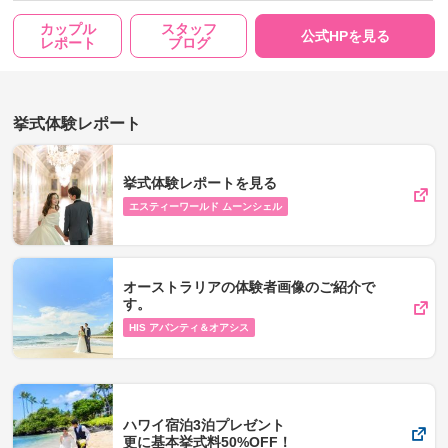
カップル
スタッフ
公式HPを見る
レポート
ブログ
挙式体験レポート
挙式体験レポートを見る
エスティーワールド ムーンシェル
オーストラリアの体験者画像のご紹介で
す。
HIS アバンティ＆オアシス
ハワイ宿泊3泊プレゼント
更に基本挙式料50%OFF！