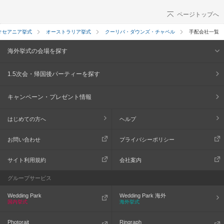
ページトップへ
オセアニア挙式
オーストラリア挙式
クーリバ・ダウンズ・チャペル
手配会社一覧
海外挙式の会場を探す
1.5次会・帰国後パーティーを探す
キャンペーン・プレゼント情報
はじめての方へ
ヘルプ
お問い合わせ
プライバシーポリシー
サイト利用規約
会社案内
グループサービス
Wedding Park
Wedding Park 海外
国内挙式
海外挙式
Photorait
Ringraph