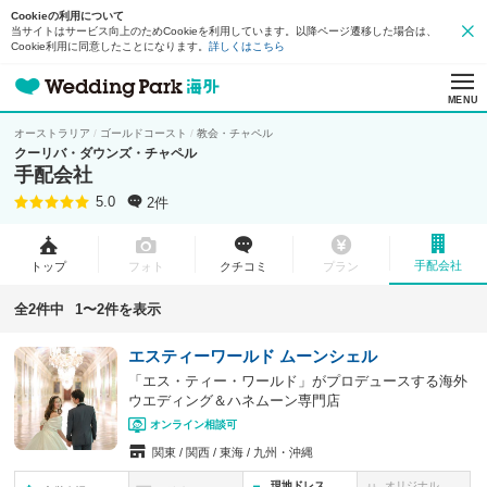
Cookieの利用について
当サイトはサービス向上のためCookieを利用しています。以降ページ遷移した場合は、
Cookie利用に同意したことになります。
詳しくはこちら
MENU
オーストラリア
ゴールドコースト
教会・チャペル
クーリバ・ダウンズ・チャペル
手配会社
2件
5.0
手配会社
トップ
フォト
クチコミ
プラン
全2件中
1〜2件を表示
エスティーワールド ムーンシェル
「エス・ティー・ワールド」がプロデュースする海外
ウエディング＆ハネムーン専門店
オンライン相談可
関東
関西
東海
九州・沖縄
現地ドレス
オリジナル