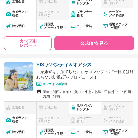
直営会場
現地店舗
レンタル
ドレス
カメラマン
ヘアメイク
プランナー
オーダー
指名
指名
指名
メイド挙式
帰国後
現地スタッフ
旅行手配
カード決済
パーティ手配
TV電話
カップル
公式HPを見る
レポート
HIS アバンティ＆オアシス
『結婚式は、旅でした。』をコンセプトに“一日では終
わらない結婚式”をプロデュース！
オンライン相談可
関東
関西
東海
北海道
東北
北陸・甲信越
中・四国
九州・沖縄
現地ドレス
オリジナル
直営会場
現地店舗
レンタル
ドレス
カメラマン
ヘアメイク
プランナー
オーダー
指名
指名
指名
メイド挙式
帰国後
現地スタッフ
旅行手配
カード決済
パーティ手配
TV電話