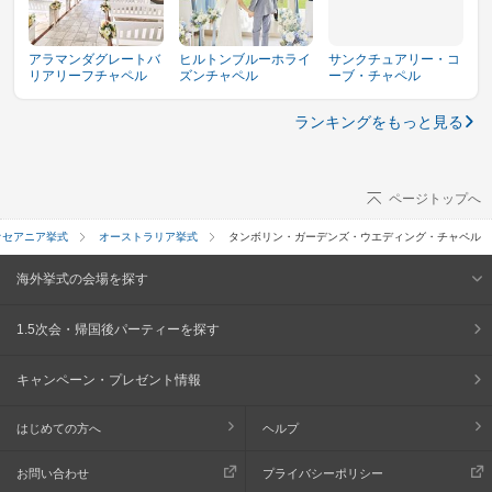
アラマンダグレートバ
ヒルトンブルーホライ
サンクチュアリー・コ
リアリーフチャペル
ズンチャペル
ーブ・チャペル
ランキングをもっと見る
ページトップへ
オセアニア挙式
オーストラリア挙式
タンボリン・ガーデンズ・ウエディング・チャペル
海外挙式の会場を探す
1.5次会・帰国後パーティーを探す
キャンペーン・プレゼント情報
はじめての方へ
ヘルプ
お問い合わせ
プライバシーポリシー