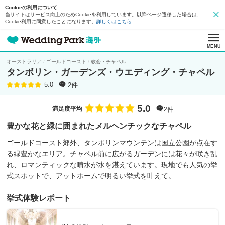
Cookieの利用について
当サイトはサービス向上のためCookieを利用しています。以降ページ遷移した場合は、
Cookie利用に同意したことになります。
詳しくはこちら
MENU
オーストラリア
ゴールドコースト
教会・チャペル
タンボリン・ガーデンズ・ウエディング・チャペル
2件
5.0
5.0
満足度平均
2件
豊かな花と緑に囲まれたメルヘンチックなチャペル
ゴールドコースト郊外、タンボリンマウンテンは国立公園が点在す
る緑豊かなエリア。チャペル前に広がるガーデンには花々が咲き乱
れ、ロマンティックな噴水が水を湛えています。現地でも人気の挙
式スポットで、アットホームで明るい挙式を叶えて。
挙式体験レポート