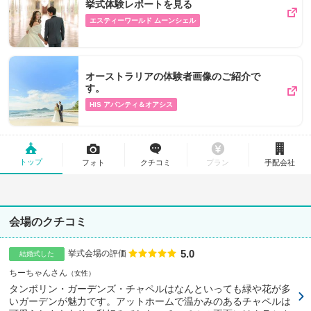
挙式体験レポートを見る
エスティーワールド ムーンシェル
オーストラリアの体験者画像のご紹介で
す。
HIS アバンティ＆オアシス
トップ
フォト
クチコミ
プラン
手配会社
会場のクチコミ
5.0
点数
挙式会場の評価
結婚式した
ちーちゃんさん
女性
タンボリン・ガーデンズ・チャペルはなんといっても緑や花が多
いガーデンが魅力です。アットホームで温かみのあるチャペルは