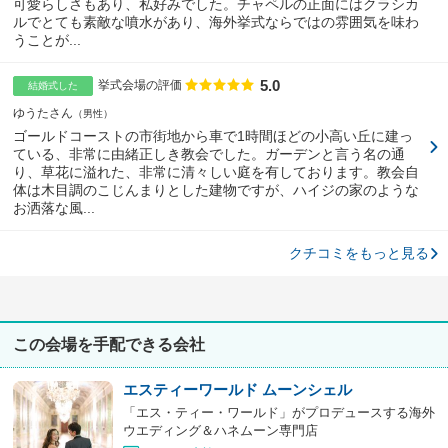
可愛らしさもあり、私好みでした。チャペルの正面にはクラシカ
ルでとても素敵な噴水があり、海外挙式ならではの雰囲気を味わ
うことが...
5.0
点数
挙式会場の評価
結婚式した
ゆうたさん
男性
ゴールドコーストの市街地から車で1時間ほどの小高い丘に建っ
ている、非常に由緒正しき教会でした。ガーデンと言う名の通
り、草花に溢れた、非常に清々しい庭を有しております。教会自
体は木目調のこじんまりとした建物ですが、ハイジの家のような
お洒落な風...
クチコミをもっと見る
この会場を手配できる会社
エスティーワールド ムーンシェル
「エス・ティー・ワールド」がプロデュースする海外
ウエディング＆ハネムーン専門店