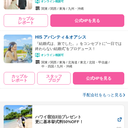
オンライン相談可
関東
関西
東海
九州・沖縄
カップル
公式HPを見る
レポート
HIS アバンティ＆オアシス
『結婚式は、旅でした。』をコンセプトに“一日では
終わらない結婚式”をプロデュース！
オンライン相談可
関東
関西
東海
北海道
東北
北陸・甲信越
中・四国
九州・沖縄
カップル
スタッフ
公式HPを見る
レポート
ブログ
手配会社をもっと見る
ハワイ宿泊3泊プレゼント
更に基本挙式料50%OFF！