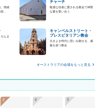
チャーチ
情。情緒
敬虔な信者に愛される教会で神聖
...
な愛を誓い合う
チ
キャンベルストリート・
プレスビタリアン教会
こぢんま
古きよき時代に思いを馳せる、威
厳を放つ教会
オーストラリアの会場をもっと見る