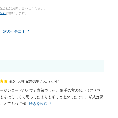
配会社にお問い合わせください。
から
お願いします。
次のクチコミ
大輔＆志穂里さん
女性
5.0
点数
ージンロードがとても素敵でした。 歌手の方の歌声（アベマ
もすばらしくて思ってたよりもずっとよかったです。挙式は思
とても心に残...
続きを読む