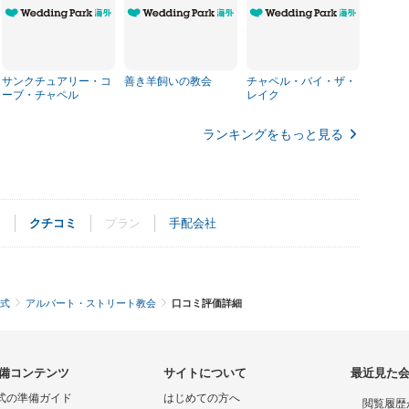
サンクチュアリー・コ
善き羊飼いの教会
チャペル・バイ・ザ・
ーブ・チャペル
レイク
ランキングをもっと見る
ト
クチコミ
プラン
手配会社
式
アルバート・ストリート教会
口コミ評価詳細
備コンテンツ
サイトについて
最近見た
式の準備ガイド
はじめての方へ
閲覧履歴