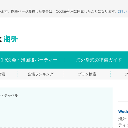
います。以降ページ遷移した場合は、Cookie利用に同意したことになります。
詳し
1.5次会・帰国後パーティー
海外挙式の準備ガイド
検索
会場ランキング
プラン検索
会・チャペル
Wedd
海外
ディ