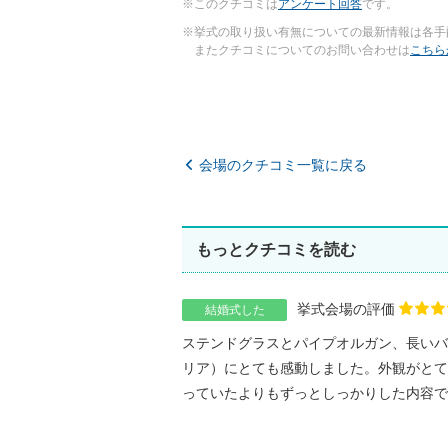
※このクチコミは
アンケート回答
です。
※挙式の取り扱い有無についての最新情報は各手
またクチコミについてのお問い合わせは
こちら
会場のクチコミ一覧に戻る
もっとクチコミを読む
挙式会場の評価
結婚式した
ステンドグラスとパイプオルガン、長いバ
リア）にとても感動しました。外観がとて
っていたよりもずっとしっかりした内容で、