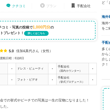
ど「
クチコミ
プラン
手配会社
海外
海外
1,000円分
チコミ・写真の投稿で
の
をご
トプレゼント！
詳しくはこちら
手配
多く
佳加&真代さん
女性
5.0
点数
から
渡航日程：6泊8日
介し
ク！
手配会社
-
-
-
ドレス・ビューティ
（国内カウンター）
手配会社
-
-
-
フォト・ビデオ
（挙式プロデュース）
会での挙式やビーチでの写真は一生の宝物になりました！
した。