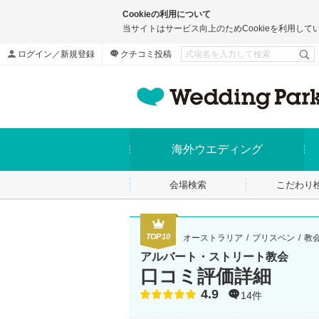
Cookieの利用について
当サイトはサービス向上のためCookieを利用して
ログイン／新規登録
クチコミ投稿
海外ウエディング
会場検索
こだわり
TOP10
オーストラリア
ブリスベン
教
アルバート・ストリート教会
口コミ評価詳細
4.9
点数
14件