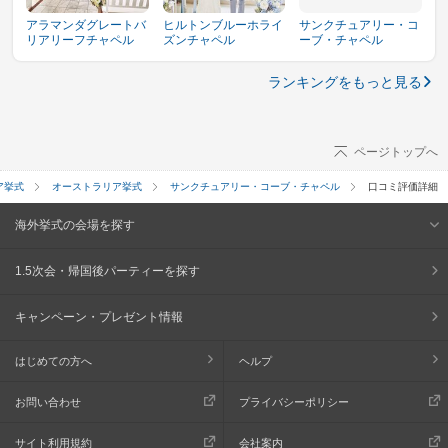
アラマンダグレートバ
ヒルトンブルーホライ
サンクチュアリー・コ
リアリーフチャペル
ズンチャペル
ーブ・チャペル
ランキングをもっと見る
ページトップへ
ア挙式
オーストラリア挙式
サンクチュアリー・コーブ・チャペル
口コミ評価詳細
海外挙式の会場を探す
1.5次会・帰国後パーティーを探す
キャンペーン・プレゼント情報
はじめての方へ
ヘルプ
お問い合わせ
プライバシーポリシー
サイト利用規約
会社案内