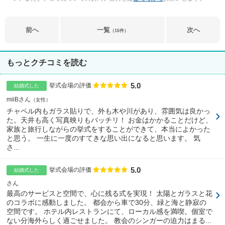
前へ
一覧
次へ
（16件）
もっとクチコミを読む
5.0
点数
挙式会場の評価
結婚式した
miiBさん
女性
チャペル内もガラス貼りで、外も木や川があり、雰囲気は良かっ
た。天井も高く写真映りもバッチリ！ お金はかかることだけど、
家族と旅行しながらの挙式をすることができて、本当によかった
と思う。 一生に一度のすてきな思い出になると思います。 気
さ...
5.0
点数
挙式会場の評価
結婚式した
さん
最高のサービスと空間で、心に残る式を実現！ 太陽とガラスと花
のコラボに感動しました。 都会から車で30分、緑と海と静寂の
空間です。 ホテル内レストランにて、ローカル感を満喫。個室で
ない分海外らしく過ごせました。 教会のシンガーの迫力はまる...