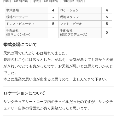
投稿日：2012年03月
挙式日：2011年12月
渡航日程：5泊6日
4
4
挙式会場
ロケーション
-
5
現地パーティー
現地スタッフ
5
5
ドレス・ビューティ
フォト・ビデオ
手配会社
手配会社
-
5
(国内カウンター)
(挙式プロデュース)
挙式会場について
天気は雨でしたが、心は晴れてました。
祭壇のむこうには広々とした川がみえ、天気が悪くても窓からの光
がきれいでとても良かったです。お天気が悪いとは思えないかんじ
でした。
本当に最高の思い出が出来ると思うので、楽しんできて下さい。
ロケーションについて
サンクチュアリー・コープ内のチャペルだったのですが、サンクチ
ュアリー自体の雰囲気が良く素敵だったと思います。