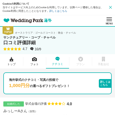
Cookieの利用について
当サイトはサービス向上のためCookieを利用しています。以降ページ遷移した場合は、
Cookie利用に同意したことになります。
詳しくはこちら
MENU
TOP10
オーストラリア
ゴールドコースト
教会・チャペル
サンクチュアリー・コーブ・チャペル
口コミ評価詳細
16件
4.7
クチコミ
トップ
フォト
プラン
手配会社
海外挙式のクチコミ・写真の投稿で
詳しくは
1,000円分
こちら
の
選べるギフトプレゼント！
4.0
点数
挙式会場の評価
結婚式した
みっしーAさん
女性