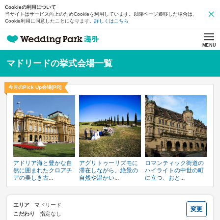
Cookieの利用について
当サイトはサービス向上のためCookieを利用しています。以降ページ遷移した場合は、
Cookie利用に同意したことになります。
詳しくはこちら
MENU
マドリードの挙式会場一覧
今月のPick Up会場[PR]
アドリア海と豊かな自
アグリトゥーリズモに
ロマンティック街道の
然に囲まれたクロアチ
滞在しながら、絶景の
ハイライトの中世の町
アの美しき古...
自然や温かい...
に立つ、おと...
エリア
マドリード
変更
こだわり
指定なし