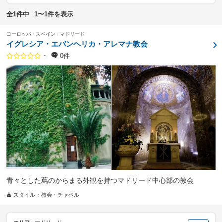
全1件中
1〜1件を表示
ヨーロッパ
スペイン
マドリード
イグレシア・エバンヘリカ・アレマナ教会
-
0件
青々とした蔦のからまる外観を持つマドリード中心部の教会
スタイル
教会・チャペル