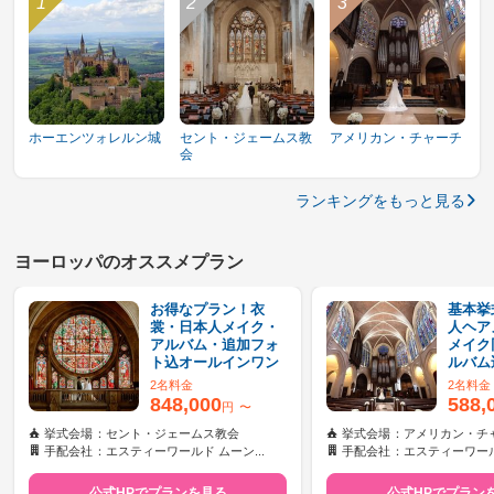
ホーエンツォレルン城
セント・ジェームス教
アメリカン・チャーチ
会
ランキングをもっと見る
ヨーロッパのオススメプラン
お得なプラン！衣
基本挙
裳・日本人メイク・
人ヘア
アルバム・追加フォ
メイク
ト込オールインワン
ルバム
2名料金
2名料金
848,000
588,
円
〜
挙式会場
セント・ジェームス教会
挙式会場
アメリカン・チ
手配会社
エスティーワールド ムーン...
手配会社
エスティーワールド
公式HPでプランを見る
公式HPでプラン