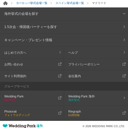
ヨーロッパ挙式会場一覧
スペイン挙式会場一覧
マドリード
海外挙式の会場を探す
1.5次会・帰国後パーティーを探す
キャンペーン・プレゼント情報
はじめての方へ
ヘルプ
お問い合わせ
プライバシーポリシー
サイト利用規約
会社案内
グループサービス
Wedding Park
Wedding Park 海外
国内挙式
海外挙式
Photorait
Ringraph
フォトウエディング
結婚指輪
© 2026 WEDDING PARK CO.,LTD.