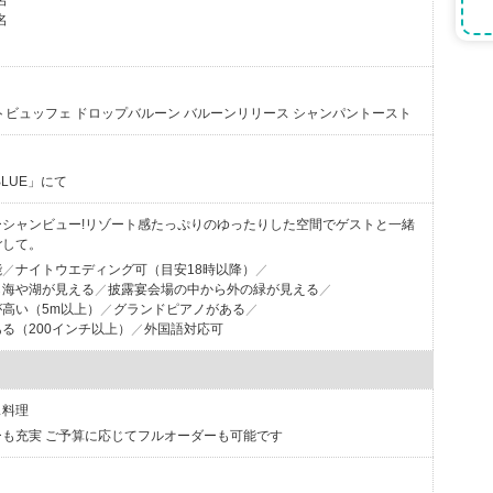
名
名
トビュッフェ ドロップバルーン バルーンリリース シャンパントースト
BLUE」にて
ーシャンビュー!リゾート感たっぷりのゆったりした空間でゲストと一緒
ごして。
能
ナイトウエディング可（目安18時以降）
ら海や湖が見える
披露宴会場の中から外の緑が見える
高い（5m以上）
グランドピアノがある
る（200インチ以上）
外国語対応可
ス料理
も充実 ご予算に応じてフルオーダーも可能です