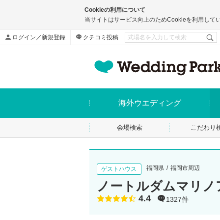
Cookieの利用について
当サイトはサービス向上のためCookieを利用して
ログイン／新規登録
クチコミ投稿
海外ウエディング
会場検索
こだわり
福岡県
福岡市周辺
ゲストハウス
ノートルダムマリノア/F
4.4
点数
1327件