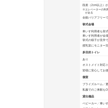
段差（2cm以上）
エレベーターの利用
がある
全館バリアフリー
挙式会場
車いす利用者も挙式
車いす利用者が会場
挙式の様子が見学
授乳室にモニター
多目的トイレ
あり
オストメイト対応
皆様に安心してお
個室
ブライズルーム
私服でのご来館もO
貸出備品
ベビーカー
車い