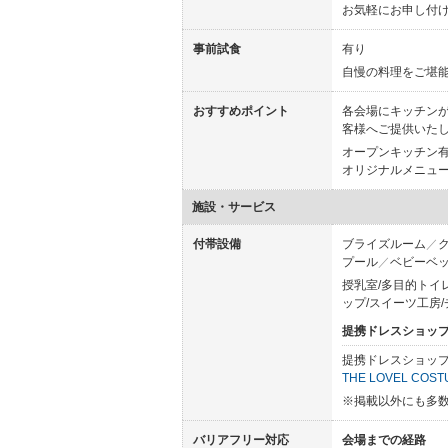
お気軽にお申し付
事前試食
有り
自慢の料理をご堪
おすすめポイント
各会場にキッチン
客様へご提供いた
オープンキッチン
オリジナルメニュ
施設・サービス
付帯設備
ブライズルーム
プール
ベビーベ
授乳室/多目的トイ
ップ/スイーツ工房/
提携ドレスショッ
提携ドレスショッ
THE LOVEL C
※掲載以外にも多
バリアフリー対応
会場までの経路