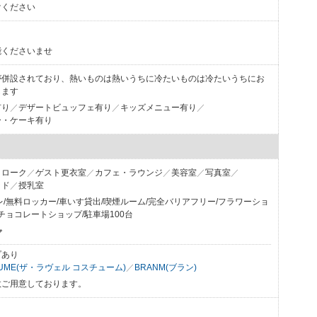
けください
能くださいませ
が併設されており、熱いものは熱いうちに冷たいものは冷たいうちにお
します
有り
デザートビュッフェ有り
キッズメニュー有り
ー・ケーキ有り
クローク
ゲスト更衣室
カフェ・ラウンジ
美容室
写真室
ッド
授乳室
レ/無料ロッカー/車いす貸出/喫煙ルーム/完全バリアフリー/フラワーショ
チョコレートショップ/駐車場100台
プ
プあり
OSTUME(ザ・ラヴェル コスチューム)
BRANM(ブラン)
数ご用意しております。