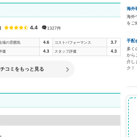
海外
海外
をご
4.4
均
点数
1327件
手配
4.6
3.7
会場の雰囲気
コストパフォーマンス
多く
4.3
4.3
評価
スタッフ評価
から
介し
ク！
チコミをもっと見る