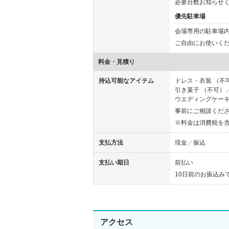
必要台数お知らせ
優先駐車場
会場専用の駐車場
ご自由にお使いく
料金・見積り
持込可能なアイテム
ドレス・衣装 （不
引き菓子 （不可）
ウエディングケーキ
事前にご相談くだ
※料金は消費税を
支払方法
現金
振込
支払い期日
前払い
10日前のお振込み
アクセス