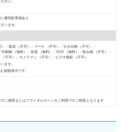
ください。
内に優先駐車場あり
ださいませ。
可）
装花 （不可）
ブーケ （不可）
引き出物 （不可）
印刷物 （無料）
音源 （無料）
DVD （無料）
飲み物 （不可）
 （不可）
カメラマン （不可）
ビデオ撮影 （不可）
さいませ。
含む総額表示です。
でのご精算またはブライダルローンをご利用でのご精算となります