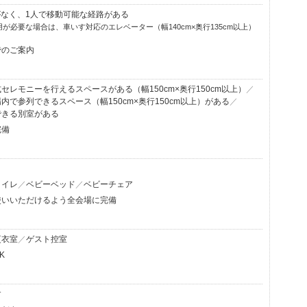
がなく、1人で移動可能な経路がある
が必要な場合は、車いす対応のエレベーター（幅140cm×奥行135cm以上）
でのご案内
セレモニーを行えるスペースがある（幅150cm×奥行150cm以上）
内で参列できるスペース（幅150cm×奥行150cm以上）がある
できる別室がある
完備
トイレ
ベビーベッド
ベビーチェア
使いいただけるよう全会場に完備
更衣室
ゲスト控室
K
す