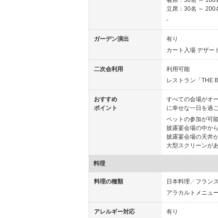
着席
30名 ～ 180
立席
30名 ～ 200
-
ガーデン演出
有り
カート入場 デザー
二次会利用
利用可能
レストラン「THE 
おすすめ
すべての会場がオ
ポイント
に幸せな一日を過
ペットの参加が可
披露宴会場の中か
披露宴会場の天井が
大型スクリーンがあ
料理
料理の種類
日本料理
フラン
アラカルトメニュー
アレルギー対応
有り