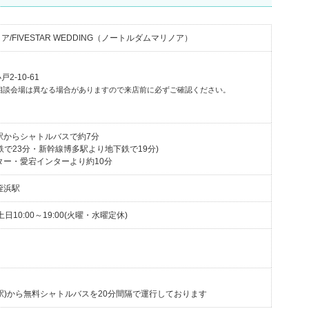
/FIVESTAR WEDDING（ノートルダムマリノア）
-10-61
相談会場は異なる場合がありますので来店前に必ずご確認ください。
駅からシャトルバスで約7分
鉄で23分・新幹線博多駅より地下鉄で19分)
ター・愛宕インターより約10分
姪浜駅
/土日10:00～19:00(火曜・水曜定休)
駅)から無料シャトルバスを20分間隔で運行しております