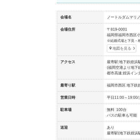
会場名
ノートルダムマリノア
会場住所
〒819-0001
福岡県福岡市西区小戸2
結婚式場と下見・
地図を見る
アクセス
最寄駅:地下鉄姪浜
(福岡空港より地下
都市高速:姪浜イン
最寄り駅
福岡市西区 地下鉄
営業日時
平日11:00～19:00
駐車場
無料 100台
バスの駐車も可能
送迎
あり
最寄駅(地下鉄姪浜