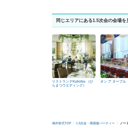
同じエリアにある1.5次会の会場を
リストランテKubotsu （ひ
オン ア ターブル
らまつウエディング）
海外挙式TOP
1.5次会・帰国後パーティー
ノート