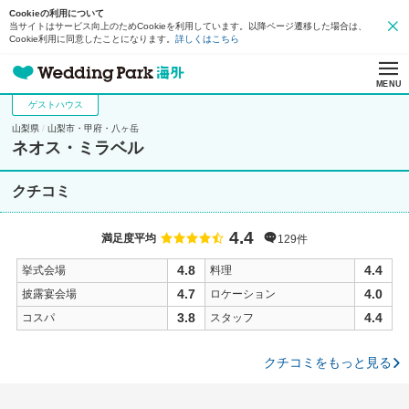
Cookieの利用について
当サイトはサービス向上のためCookieを利用しています。以降ページ遷移した場合は、
Cookie利用に同意したことになります。
詳しくはこちら
MENU
ゲストハウス
山梨県
山梨市・甲府・八ヶ岳
ネオス・ミラベル
クチコミ
4.4
満足度平均
129件
4.8
4.4
挙式会場
料理
4.7
4.0
披露宴会場
ロケーション
3.8
4.4
コスパ
スタッフ
クチコミをもっと見る