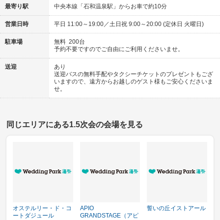
最寄り駅
中央本線「石和温泉駅」からお車で約10分
営業日時
平日 11:00～19:00／土日祝 9:00～20:00 (定休日 火曜日)
駐車場
無料 200台
予約不要ですのでご自由にご利用くださいませ。
送迎
あり
送迎バスの無料手配やタクシーチケットのプレゼントもござ
いますので、遠方からお越しのゲスト様もご安心くださいま
せ。
同じエリアにある1.5次会の会場を見る
オステルリー・ド・コ
APIO
誓いの丘イストアール
ートダジュール
GRANDSTAGE（アピ