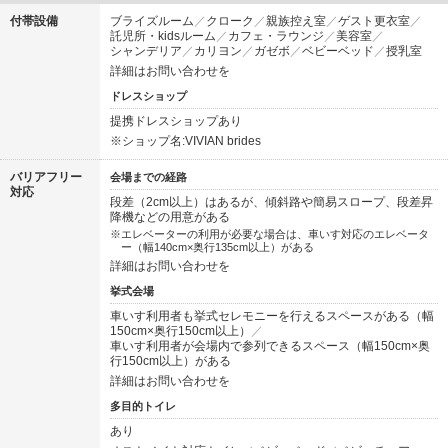
付帯設備
ブライズルーム
クローク
親族控え室
ゲスト更衣室
託児所・kidsルーム
カフェ・ラウンジ
美容室
シャンデリア
カリヨン
ガゼボ
ベビーベッド
授乳室
詳細はお問い合わせを
ドレスショップ
提携ドレスショップあり
※ショップ名:VIVIAN brides
バリアフリー
会場までの経路
対応
段差（2cm以上）はあるが、傾斜路や簡易スロープ、段差昇
降機などの用意がある
エレベーターの利用が必要な場合は、車いす対応のエレベータ
ー（幅140cm×奥行135cm以上）がある
詳細はお問い合わせを
挙式会場
車いす利用者も挙式セレモニーを行えるスペースがある（幅
150cm×奥行150cm以上）
車いす利用者が会場内で参列できるスペース（幅150cm×奥
行150cm以上）がある
詳細はお問い合わせを
多目的トイレ
あり