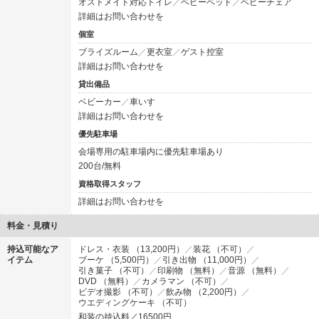
オストメイト対応トイレ
ベビーベッド
ベビーチェア
詳細はお問い合わせを
個室
ブライズルーム
更衣室
ゲスト控室
詳細はお問い合わせを
貸出備品
ベビーカー
車いす
詳細はお問い合わせを
優先駐車場
会場専用の駐車場内に優先駐車場あり
200台/無料
資格取得スタッフ
詳細はお問い合わせを
料金・見積り
持込可能なア
ドレス・衣装 （13,200円）
装花 （不可）
イテム
ブーケ （5,500円）
引き出物 （11,000円）
引き菓子 （不可）
印刷物 （無料）
音源 （無料）
DVD （無料）
カメラマン （不可）
ビデオ撮影 （不可）
飲み物 （2,200円）
ウエディングケーキ （不可）
和装の持込料／16500円