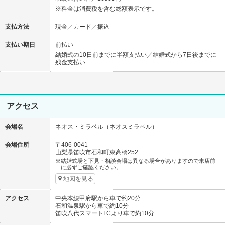
※料金は消費税を含む総額表示です。
支払方法
現金
カード
振込
支払い期日
前払い
結婚式の10日前までに半額支払い／結婚式から7日後までに
残金支払い
アクセス
会場名
ネオス・ミラベル（ネオスミラベル）
会場住所
〒406-0041
山梨県笛吹市石和町東高橋252
結婚式場と下見・相談会場は異なる場合がありますので来店前
に必ずご確認ください。
地図を見る
アクセス
中央本線甲府駅から車で約20分
石和温泉駅から車で約10分
笛吹八代スマートI.Cより車で約10分