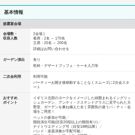
基本情報
披露宴会場
会場数・
2会場 )
収容人数
着席
2名 ～ 170名
立席
20名 ～ 200名
詳細はお問い合わせを
ガーデン演出
有り
乾杯・デザートブッフェ・ケーキ入刀等
二次会利用
利用可能
パーティーお開き後移動することなくスムーズに2次会スタ
ート
おすすめ
イギリス北部のヨークをイメージした緑囲まれるイングリッ
ポイント
シュガーデン、アンティ－クステンドグラスに見守られた大
聖堂、ガーデンを兼ね備えた全く雰囲気の違うパ－ティ－会
場をご用意！
ペットの参加が可能
階段演出可能(目安20段以上の階段有り)
ナイトウエディング可（目安18時以降）
バンド・楽器演奏が手配可能