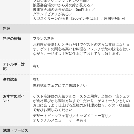
プロジェクションマッピング可能
披露宴会場の中から外の緑が見える
披露宴会場の天井が高い（5m以上）
グランドピアノがある
大型スクリーンがある（200インチ以上）
外国語対応可
料理
料理の種類
フランス料理
お料理が美味しいとそれだけでゲストの方々は笑顔になりま
す。ゲストの関心も高いお料理をフレンチ伝統の技法を使い
ながら、一品ずつ丁寧に仕上げておもてなし致します。
アレルギー対
有り
応
事前試食
有り
無料試食フェアにてご確認下さい
おすすめポイ
ゲスト高評価の人気フルコースをご用意。当館の一流シェフ
ント
が食材選びから調理方法までこだわり、ゲスト一人ひとりの
お口に合うよう仕上げる至極のお料理の数々。ゲスト様目線
でぜひお楽しみください。
デザートビュッフェ有り
キッズメニュー有り
オリジナルメニュー・ケーキ有り
施設・サービス