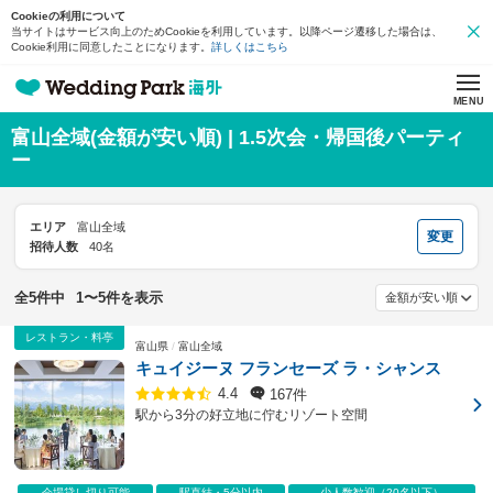
Cookieの利用について
当サイトはサービス向上のためCookieを利用しています。以降ページ遷移した場合は、
Cookie利用に同意したことになります。
詳しくはこちら
MENU
富山全域(金額が安い順) | 1.5次会・帰国後パーティ
ー
エリア
富山全域
変更
招待人数
40名
全5件中
1〜5件を表示
レストラン・料亭
富山県
富山全域
キュイジーヌ フランセーズ ラ・シャンス
167件
4.4
駅から3分の好立地に佇むリゾート空間
会場貸し切り可能
駅直結・5分以内
少人数歓迎（20名以下）