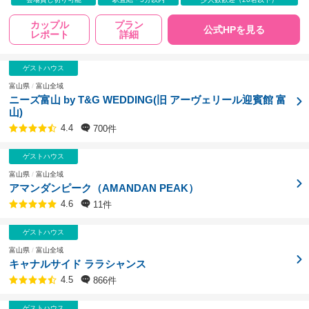
カップル
プラン
公式HPを見る
レポート
詳細
ゲストハウス
富山県
富山全域
ニーズ富山 by T&G WEDDING(旧 アーヴェリール迎賓館 富
山)
700件
4.4
ゲストハウス
富山県
富山全域
アマンダンピーク（AMANDAN PEAK）
11件
4.6
ゲストハウス
富山県
富山全域
キャナルサイド ララシャンス
866件
4.5
ゲストハウス