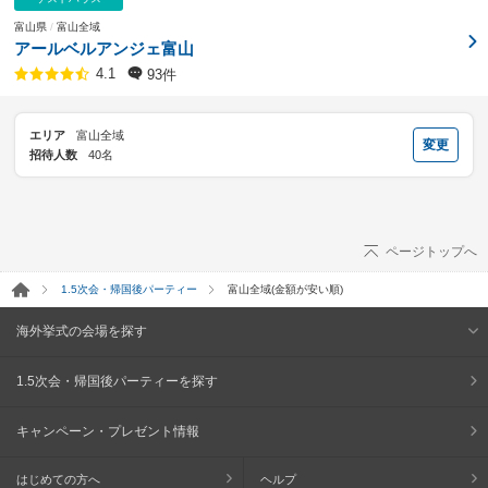
富山県
富山全域
アールベルアンジェ富山
93件
4.1
エリア
富山全域
変更
招待人数
40名
ページトップへ
1.5次会・帰国後パーティー
富山全域(金額が安い順)
海外挙式の会場を探す
1.5次会・帰国後パーティーを探す
キャンペーン・プレゼント情報
はじめての方へ
ヘルプ