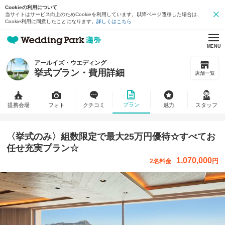
Cookieの利用について
当サイトはサービス向上のためCookieを利用しています。以降ページ遷移した場合は、
Cookie利用に同意したことになります。
詳しくはこちら
MENU
アールイズ・ウエディング
挙式プラン・費用詳細
店舗一覧
プラン
提携会場
フォト
クチコミ
魅力
スタッフ
〈挙式のみ〉組数限定で最大25万円優待☆すべてお
任せ充実プラン☆
1,070,000
円
2名料金