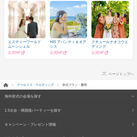
エスティーワールド
HIS アバンティ＆オア
クチュールナオコウエ
ムーンシェル
シス
ディング
公式HP
公式HP
公式HP
ページトップへ
アールイズ・ウエディング
挙式プラン・費用
海外挙式の会場を探す
1.5次会・帰国後パーティーを探す
キャンペーン・プレゼント情報