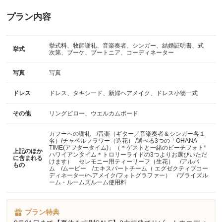
プラン内容
挙式料、牧師謝礼、音楽奏者、シンガー、結婚証明書、式
挙式
次第、ブーケ、ブートニア、コーディネーター
写真
写真
ドレス
ドレス、タキシード、新婦ヘアメイク、ドレス小物一式
その他
リングピロー、ウエルカムボード
カフーへの謝礼 /音楽（ギター／音楽奏者＆シンガー各１
名）/チャペルフラワー（造花） /選べる3つの「OHANA
TIME(アフタータイム)」（＊ゲストと一緒のビーチフォト*
上記のほか
ハワイアンタイム＊トロリーライドの3つよりお選びいただ
に含まれる
けます） セレモニー用ティーリーフ（生花） /アルバ
もの
ム /ムービー /エキスパートチーム（ エグゼクティブコー
ディネーター/ヘアメイク/フォトグラファー） /ブライズル
ーム・ルームズルーム使用料
プラン特典