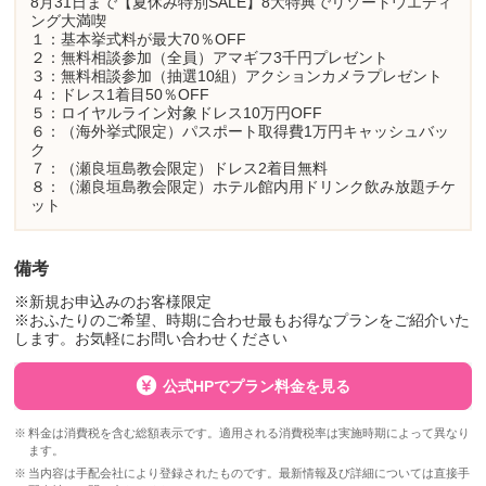
8月31日まで【夏休み特別SALE】8大特典でリゾートウエディ
ング大満喫
１：基本挙式料が最大70％OFF
２：無料相談参加（全員）アマギフ3千円プレゼント
３：無料相談参加（抽選10組）アクションカメラプレゼント
４：ドレス1着目50％OFF
５：ロイヤルライン対象ドレス10万円OFF
６：（海外挙式限定）パスポート取得費1万円キャッシュバッ
ク
７：（瀬良垣島教会限定）ドレス2着目無料
８：（瀬良垣島教会限定）ホテル館内用ドリンク飲み放題チケ
ット
備考
※新規お申込みのお客様限定
※おふたりのご希望、時期に合わせ最もお得なプランをご紹介いた
します。お気軽にお問い合わせください
公式HPでプラン料金を見る
料金は消費税を含む総額表示です。適用される消費税率は実施時期によって異なり
ます。
当内容は手配会社により登録されたものです。最新情報及び詳細については直接手