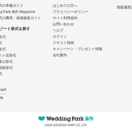
式の準備ガイド
はじめての方へ
閲覧履歴
g Park 海外 Magazine
プライバシーポリシー
式の費用・相場徹底ガイド
サイト利用規約
お問い合わせ
ゾート挙式を探す
ヘルプ
ログイン
挙式
クチコミ投稿
式
キャンペーン・プレゼント情報
挙式
会社案内
八ヶ岳挙式
葉山挙式
箱根挙式
式
raph
指輪
©2026 WEDDING PARK CO.,LTD.