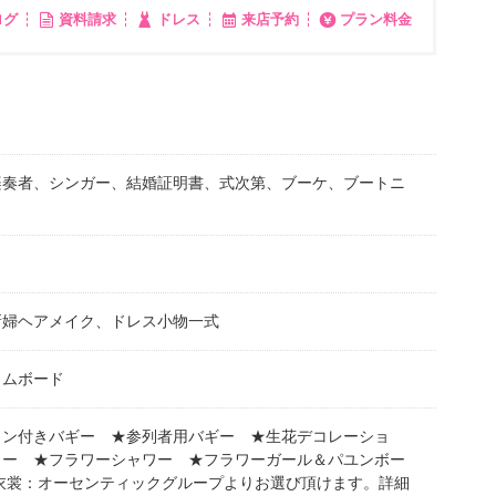
ログ
資料請求
ドレス
来店予約
プラン料金
楽奏者、シンガー、結婚証明書、式次第、ブーケ、ブートニ
新婦ヘアメイク、ドレス小物一式
カムボード
ョン付きバギー ★参列者用バギー ★生花デコレーショ
ワー ★フラワーシャワー ★フラワーガール＆パユンボー
衣裳：オーセンティックグループよりお選び頂けます。詳細