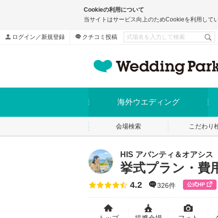
Cookieの利用について
当サイトはサービス向上のためCookieを利用して
ログイン／新規登録
クチコミ投稿
海外ウエディング
会場検索
こだわり
HIS アバンティ＆オアシス
挙式プラン・費
4.2
点数
公式HP
326件
トップ
提携会場
フォト