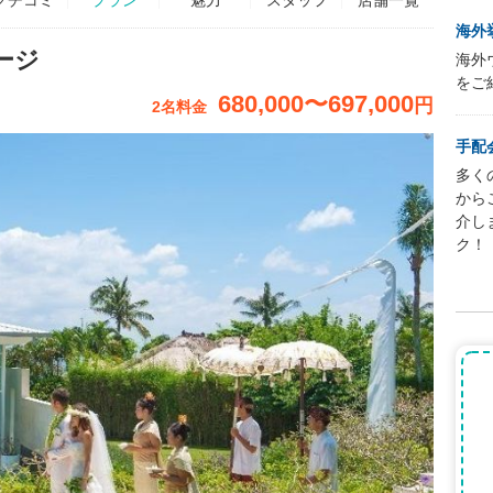
海外
ケージ
海外
をご
680,000
〜
697,000
円
2名料金
手配
多く
から
介し
ク！