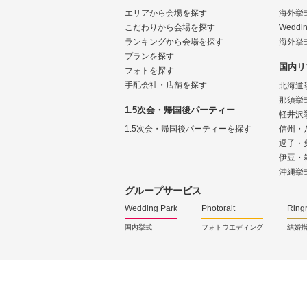
エリアから会場を探す
海外挙
こだわりから会場を探す
Weddin
ランキングから会場を探す
海外挙
プランを探す
国内リ
フォトを探す
手配会社・店舗を探す
北海道
那須挙
1.5次会・帰国後パーティー
軽井沢
1.5次会・帰国後パーティーを探す
信州・
逗子・
伊豆・
沖縄挙
グループサービス
Wedding Park
Photorait
Ring
国内挙式
フォトウエディング
結婚