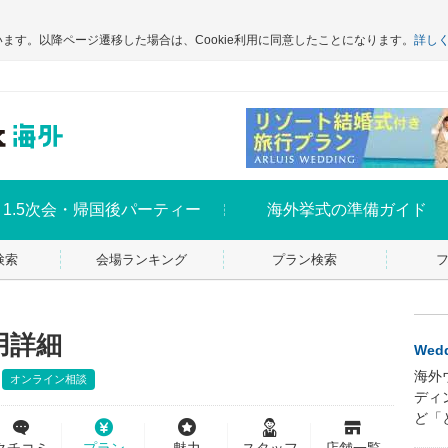
います。以降ページ遷移した場合は、Cookie利用に同意したことになります。
詳し
1.5次会・帰国後パーティー
海外挙式の準備ガイド
検索
会場ランキング
プラン検索
用詳細
Wedd
海外
オンライン相談
ディ
ど「
クチコミ
プラン
魅力
スタッフ
店舗一覧