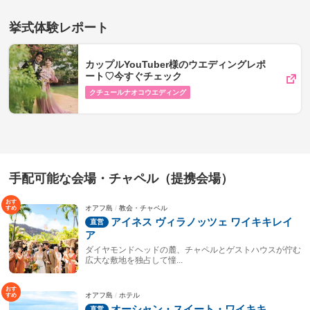
挙式体験レポート
カップルYouTuber様のウエディングレポ
ート♡今すぐチェック
クチュールナオコウエディング
手配可能な会場・チャペル（提携会場）
オアフ島
教会・チャペル
アイネス ヴィラノッツェ ワイキキレイ
ア
ダイヤモンドヘッドの麓、チャペルとゲストハウスが佇む
広大な敷地を独占して憧...
オアフ島
ホテル
オーシャン・スイート・ワイキキ