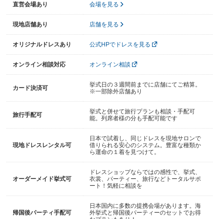
直営会場あり
会場を見る
現地店舗あり
店舗を見る
オリジナルドレスあり
公式HPでドレスを見る
オンライン相談対応
オンライン相談
挙式日の３週間前までに店舗にてご精算。
カード決済可
※一部除外店舗あり
挙式と併せて旅行プランも相談・手配可
旅行手配可
能。列席者様の分も手配可能です
日本で試着し、同じドレスを現地サロンで
現地ドレスレンタル可
借りられる安心のシステム。豊富な種類か
ら運命の１着を見つけて。
ドレスショップならではの感性で、挙式、
オーダーメイド挙式可
衣裳、パーティー、旅行などトータルサポ
ート！気軽に相談を
日本国内に多数の提携会場があります。海
帰国後パーティ手配可
外挙式と帰国後パーティーのセットでお得