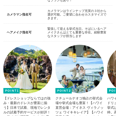
なプランもあり！
カメラマンはラインナップ充実の３社から
カメラマン指名可
選択可能。ご要望に合わせカスタマイズで
きます。
緊張して迎える挙式当日。そばにいるヘア
ヘアメイク指名可
メイクさんはとても重要な存在。経験豊富
なスタッフが担当します
POINT1
POINT2
POI
【ドレスショップならではの強
クチュールナオコ独占の挙式会
ハワ
み・最新のドレスが豊富に揃
場や挙式会場も豊富！【ハワイ
ドリ
う】日本で試着、現地でレンタ
直営会場：アイネス ヴィラノッ
挙式
ルの試着予約サービスが好評！
ツェ ワイキキレイア】【ハワイ
枠。