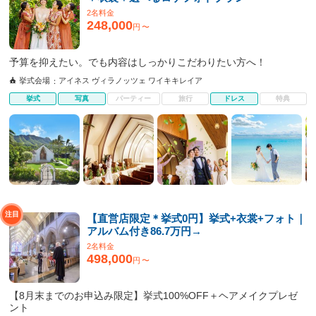
2名料金
248,000
円
〜
予算を抑えたい。でも内容はしっかりこだわりたい方へ！
挙式会場
アイネス ヴィラノッツェ ワイキキレイア
挙式
写真
パーティー
旅行
ドレス
特典
【直営店限定＊挙式0円】挙式+衣裳+フォト｜
アルバム付き86.7万円→
2名料金
498,000
円
〜
【8月末までのお申込み限定】挙式100%OFF＋ヘアメイクプレゼ
ント