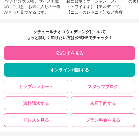
ハワイでは650着、サイズも豊
直営会場：オーシャン・スイー
の美
富にご用意。お気に入りの一着
ト・ワイキキ】【モルディブ】
がきっと見つかるはず。
【ニューカレドニア】など多数
クチュールナオコウエディングについて
もっと詳しく知りたい方は公式HPでチェック！
公式HPを見る
オンライン相談する
カップルレポート
スタッフブログ
資料請求する
来店予約する
ドレスを見る
プラン料金を見る