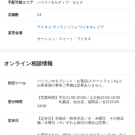
手配可能エリア
ハワイ
モルディブ・タヒチ
店舗数
13
アイネス ヴィラノッツェ ワイキキレイア
直営会場
オーシャン・スイート・ワイキキ
オンライン相談情報
パソコンorタブレット・お電話(スマートフォン)など
対応ツール
お客様側の事前ご準備は必要ありません。
【営業時間】平日11:00-20:00／土日祝10:00-19:00
受付時間
札幌店、仙台店、福岡店／全日10:00-
19:00
【定休日】京都店・軽井沢店／火・水曜日 その他店
定休日
舗／火曜日（※いずれも祝日の場合は営業）