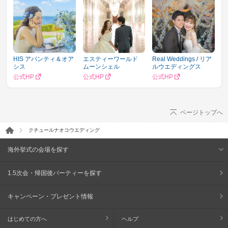
HIS アバンティ＆オア
エスティーワールド
Real Weddings / リア
シス
ムーンシェル
ルウエディングス
公式HP
公式HP
公式HP
ページトップへ
クチュールナオコウエディング
海外挙式の会場を探す
1.5次会・帰国後パーティーを探す
キャンペーン・プレゼント情報
はじめての方へ
ヘルプ