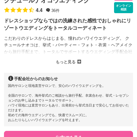
クチュールナオコウエディング
オンライン
相談
4.4
36件
ドレスショップならではの洗練された感性でおしゃれにリ
ゾートウエディングをトータルコーディネート
こだわりのドレスからはじまる、憧れのハワイウエディング。 ク
チュールナオコは、挙式・パーティー・フォト・衣裳・ヘアメイク
から旅行手配まで、トータルでサポートするウエディング手配会社
です。ドレスショップならではの感性で、おふたりらしい一日をコ
もっと見る
ーディネートいたします。 全国のサロンで事前に選んだドレスや
タキシードと同じデザイン・サイズを現地でご用意できるため、ド
レスを機内に持ち込む必要がない点も安心です。 【ドレス取扱ブ
手配会社からのお知らせ
ランド】 KIYOKO HATA、Lulu feliceほか国内人気ブランドをはじ
国内サロンと現地直営サロンで、安心のハワイウエディングを。
め、インポートドレスもご案内しています。
全国のサロンで、海外挙式のご相談から旅行手配、衣裳合わせ、挙式・レセプシ
ョンのお申し込みまでトータルでサポート。
ハワイ現地には直営サロンもあり、出発前から挙式当日まで安心してお任せいた
だけます。
初めての海外ウエディングでも、快適でスムーズに。
おふたりらしいハワイウエディングを叶えます。