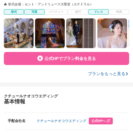
挙式会場
セント・アンドリュース大聖堂（カテドラル）
挙式
写真
パーティー
旅行
ドレス
特典
公式HPでプラン料金を見る
プランをもっと見る
クチュールナオコウエディング
基本情報
手配会社名
クチュールナオコウエディング
公式HPへ