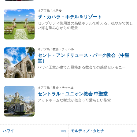
オアフ島
ホテル
ザ・カハラ・ホテル＆リゾート
セレブリティ御用達の高級ホテルで叶える、穏やかで美し
い海を望みながらの絶景...
オアフ島
教会・チャペル
セント・アンドリュース・パーク教会（中聖
堂）
ハワイ王室が建てた風格ある教会での感動セレモニー
オアフ島
教会・チャペル
セントラル・ユニオン教会 中聖堂
アットホームな挙式が似合う可愛らしい聖堂
ハワイ
モルディブ・タヒチ
10件
6件