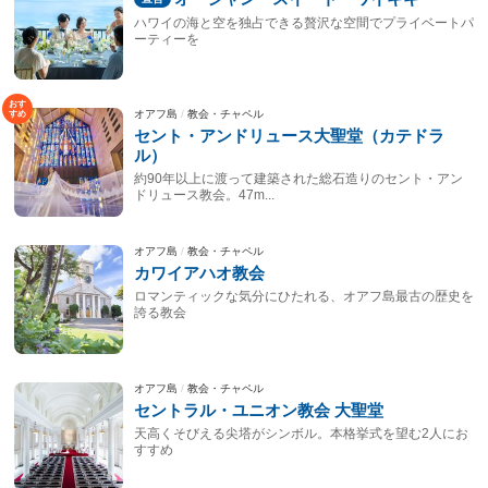
ハワイの海と空を独占できる贅沢な空間でプライベートパ
ーティーを
オアフ島
教会・チャペル
セント・アンドリュース大聖堂（カテドラ
ル）
約90年以上に渡って建築された総石造りのセント・アン
ドリュース教会。47m...
オアフ島
教会・チャペル
カワイアハオ教会
ロマンティックな気分にひたれる、オアフ島最古の歴史を
誇る教会
オアフ島
教会・チャペル
セントラル・ユニオン教会 大聖堂
天高くそびえる尖塔がシンボル。本格挙式を望む2人にお
すすめ