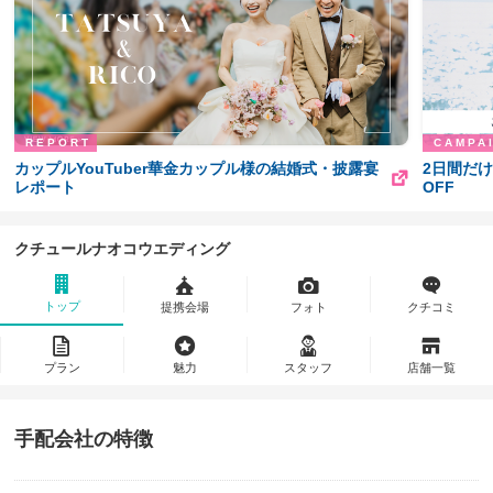
カップルYouTuber華金カップル様の結婚式・披露宴
2日間だけ
レポート
OFF
クチュールナオコウエディング
トップ
提携会場
フォト
クチコミ
プラン
魅力
スタッフ
店舗一覧
手配会社の特徴