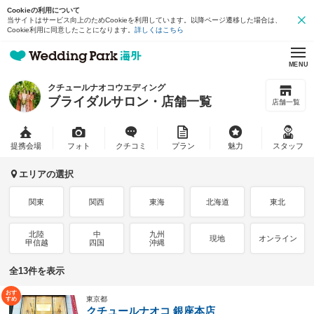
Cookieの利用について
当サイトはサービス向上のためCookieを利用しています。以降ページ遷移した場合は、
Cookie利用に同意したことになります。
詳しくはこちら
MENU
クチュールナオコウエディング
ブライダルサロン・店舗一覧
店舗一覧
提携会場
フォト
クチコミ
プラン
魅力
スタッフ
エリアの選択
関東
関西
東海
北海道
東北
北陸
中
九州
現地
オンライン
甲信越
四国
沖縄
全13件を表示
東京都
クチュールナオコ 銀座本店