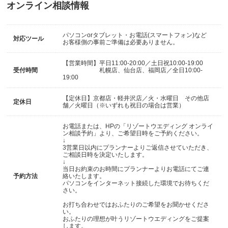
オンライン相談情報
パソコンorタブレット・お電話(スマートフォン)など
対応ツール
お客様側の事前ご準備は必要ありません。
【営業時間】平日11:00-20:00／土日祝10:00-19:00
受付時間
札幌店、仙台店、福岡店／全日10:00-
19:00
【定休日】京都店・軽井沢店／火・水曜日 その他店
定休日
舗／火曜日（※いずれも祝日の場合は営業）
お電話または、HPの「リゾートウエディング オンライ
ン相談予約」より、ご希望日時をご予約ください。
↓
3営業日以内にプランナーよりご返信させていただき、
ご相談日時を決定いたします。
↓
当日お約束のお時間にプランナーよりお電話にてご連
予約方法
絡いたします。
パソコンをインターネット接続した環境でお待ちくだ
さい。
お打ち合わせではおふたりのご希望をお聞かせくださ
い。
おふたりの理想が叶うリゾートウエディングをご提案
します。