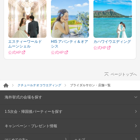
エスティーワールド
HIS アバンティ＆オア
カハワイウエディング
ムーンシェル
シス
公式HP
公式HP
公式HP
ページトップへ
クチュールナオコウエディング
ブライダルサロン・店舗一覧
海外挙式の会場を探す
1.5次会・帰国後パーティーを探す
キャンペーン・プレゼント情報
はじめての方へ
ヘルプ