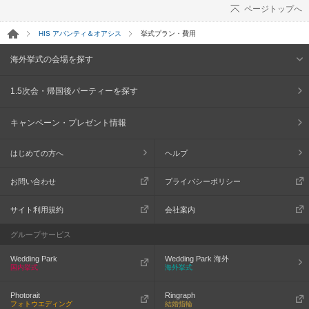
ページトップへ
HIS アバンティ＆オアシス
挙式プラン・費用
海外挙式の会場を探す
1.5次会・帰国後パーティーを探す
キャンペーン・プレゼント情報
はじめての方へ
ヘルプ
お問い合わせ
プライバシーポリシー
サイト利用規約
会社案内
グループサービス
Wedding Park
Wedding Park 海外
国内挙式
海外挙式
Photorait
Ringraph
フォトウエディング
結婚指輪