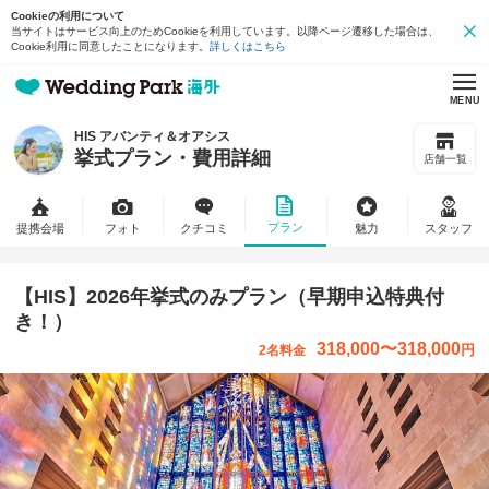
Cookieの利用について
当サイトはサービス向上のためCookieを利用しています。以降ページ遷移した場合は、
Cookie利用に同意したことになります。
詳しくはこちら
MENU
HIS アバンティ＆オアシス
挙式プラン・費用詳細
店舗一覧
プラン
提携会場
フォト
クチコミ
魅力
スタッフ
【HIS】2026年挙式のみプラン（早期申込特典付
き！）
318,000
〜
318,000
円
2名料金