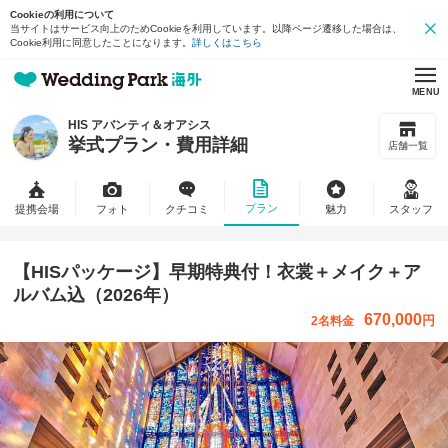
Cookieの利用について
当サイトはサービス向上のためCookieを利用しています。以降ページ遷移した場合は、
Cookie利用に同意したことになります。
詳しくはこちら
MENU
HIS アバンティ＆オアシス
挙式プラン・費用詳細
店舗一覧
プラン
提携会場
フォト
クチコミ
魅力
スタッフ
【HISパッケージ】早期特典付！衣裳＋メイク＋ア
ルバム込（2026年）
670,000
円
2名料金