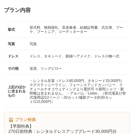
プラン内容
挙式料、牧師謝礼、音楽奏者、結婚証明書、式次第、ブー
挙式
ケ、ブートニア、コーディネーター
写真
写真
ドレス
ドレス、タキシード、新婦ヘアメイク、ドレス小物一式
その他
送迎、リングピロー
・レンタル衣裳（ドレス80,000円、タキシード20,000円）
※デスティニーライン、フォーシスアンドカンパニー、ク
上記のほか
チュールナオコウェディングより選択可 ※新郎シャツ・新
に含まれる
郎靴は含まれません。 ・アルバム「Liebe」（挙式場及び挙
もの
式場周辺/12ページ・20カット/撮影データ約30カッ
ト/115,000円）
プラン特典
【早期特典】
270日前特典：レンタルドレスアップグレード30,000円分