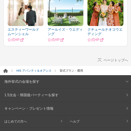
エスティーワールド
アールイズ・ウエディ
クチュールナオコウエ
ムーンシェル
ング
ディング
公式HP
公式HP
公式HP
ページトップへ
HIS アバンティ＆オアシス
挙式プラン・費用
海外挙式の会場を探す
1.5次会・帰国後パーティーを探す
キャンペーン・プレゼント情報
はじめての方へ
ヘルプ