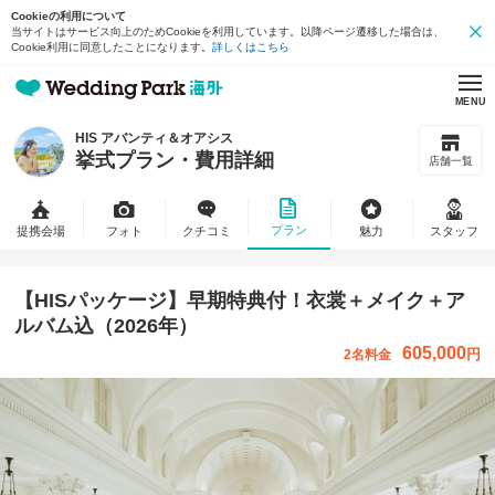
Cookieの利用について
当サイトはサービス向上のためCookieを利用しています。以降ページ遷移した場合は、
Cookie利用に同意したことになります。
詳しくはこちら
MENU
HIS アバンティ＆オアシス
挙式プラン・費用詳細
店舗一覧
プラン
提携会場
フォト
クチコミ
魅力
スタッフ
【HISパッケージ】早期特典付！衣裳＋メイク＋ア
ルバム込（2026年）
605,000
円
2名料金