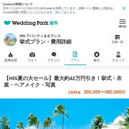
Cookieの利用について
当サイトはサービス向上のためCookieを利用しています。以降ページ遷移した場合は、
Cookie利用に同意したことになります。
詳しくはこちら
MENU
HIS アバンティ＆オアシス
挙式プラン・費用詳細
店舗一覧
プラン
提携会場
フォト
クチコミ
魅力
スタッフ
【HIS夏の大セール】最大約42万円引き！挙式・衣
裳・ヘアメイク・写真
380,000
〜
480,000
円
2名料金