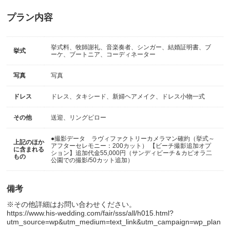
プラン内容
挙式料、牧師謝礼、音楽奏者、シンガー、結婚証明書、ブ
挙式
ーケ、ブートニア、コーディネーター
写真
写真
ドレス
ドレス、タキシード、新婦ヘアメイク、ドレス小物一式
その他
送迎、リングピロー
●撮影データ ラヴィファクトリーカメラマン確約（挙式～
上記のほか
アフターセレモニー：200カット） 【ビーチ撮影追加オプ
に含まれる
ション】追加代金55,000円（サンディビーチ＆カピオラ二
もの
公園での撮影/50カット追加）
備考
※その他詳細はお問い合わせください。
https://www.his-wedding.com/fair/sss/all/h015.html?
utm_source=wp&utm_medium=text_link&utm_campaign=wp_plan