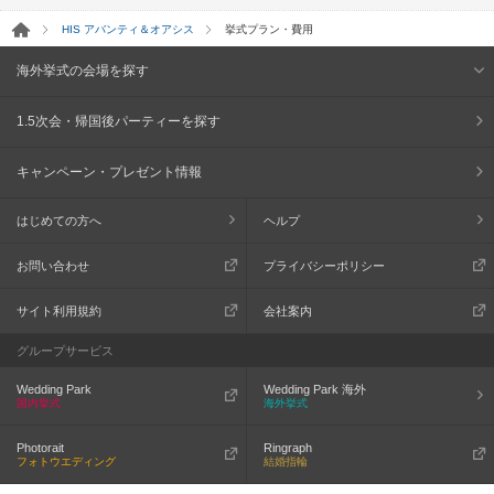
HIS アバンティ＆オアシス
挙式プラン・費用
海外挙式の会場を探す
1.5次会・帰国後パーティーを探す
キャンペーン・プレゼント情報
はじめての方へ
ヘルプ
お問い合わせ
プライバシーポリシー
サイト利用規約
会社案内
グループサービス
Wedding Park
Wedding Park 海外
国内挙式
海外挙式
Photorait
Ringraph
フォトウエディング
結婚指輪