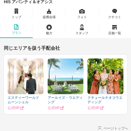
HIS アバンティ＆オアシス
トップ
提携会場
フォト
クチコミ
プラン
魅力
スタッフ
店舗一覧
同じエリアを扱う手配会社
エスティーワールド
アールイズ・ウエディ
クチュールナオコウエ
ムーンシェル
ング
ディング
公式HP
公式HP
公式HP
ページトップへ