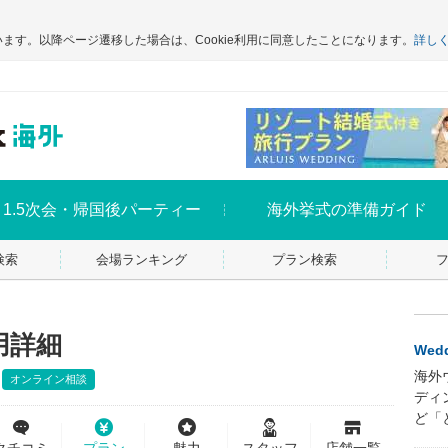
います。以降ページ遷移した場合は、Cookie利用に同意したことになります。
詳し
1.5次会・帰国後パーティー
海外挙式の準備ガイド
検索
会場ランキング
プラン検索
用詳細
Wedd
海外
オンライン相談
ディ
ど「
クチコミ
プラン
魅力
スタッフ
店舗一覧