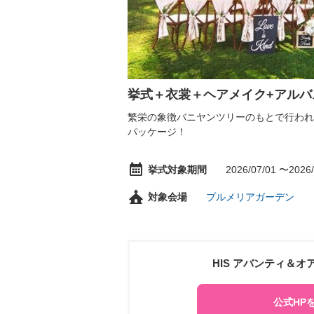
挙式＋衣裳＋ヘアメイク+アル
繁栄の象徴バニヤンツリーのもとで行われ
パッケージ！
挙式対象期間
2026/07/01 〜2026/
対象会場
プルメリアガーデン
HIS アバンティ＆
公式HP