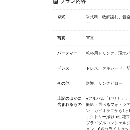
プラン内容
挙式
挙式料、牧師謝礼、音
ー
写真
写真
パーティー
乾杯用ドリンク、現地
ドレス
ドレス、タキシード、
その他
送迎、リングピロー
上記のほかに
●アルバム「ピリナ」：
含まれるもの
撮影・選べるフォトツ
ン・カピオラニから1ヶ所
ァクトリー撮影 ●生花フ
ブライダルコンシェルジ
ョン：6名分ライトセッ