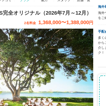
海外
IS完全オリジナル（2026年7月～12月）
海外
をご
1,368,000
〜
1,388,000
円
2名料金
手配
多く
から
介し
ク！