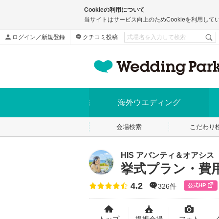
Cookieの利用について
当サイトはサービス向上のためCookieを利用して
ログイン／新規登録
クチコミ投稿
海外ウエディング
会場検索
こだわり
HIS アバンティ＆オアシス
挙式プラン・費
4.2
点数
公式HP
326件
トップ
提携会場
フォト