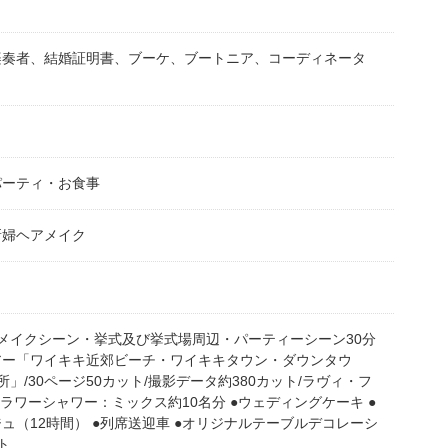
楽奏者、結婚証明書、ブーケ、ブートニア、コーディネータ
パーティ・お食事
新婦ヘアメイク
メイクシーン・挙式及び挙式場周辺・パーティーシーン30分
アー「ワイキキ近郊ビーチ・ワイキキタウン・ダウンタウ
」/30ページ50カット/撮影データ約380カット/ラヴィ・フ
ラワーシャワー：ミックス約10名分 ●ウェディングケーキ ●
ュ（12時間） ●列席送迎車 ●オリジナルテーブルデコレーシ
ト