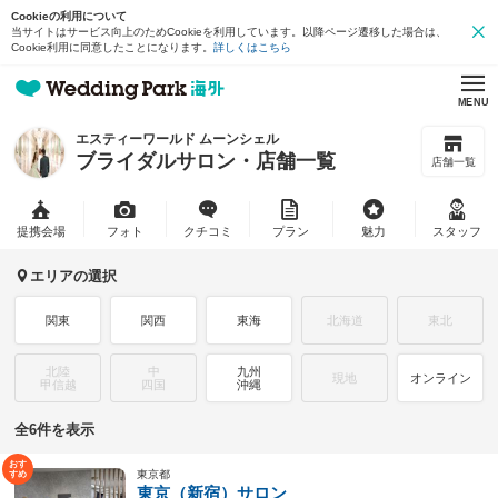
Cookieの利用について
当サイトはサービス向上のためCookieを利用しています。以降ページ遷移した場合は、
Cookie利用に同意したことになります。
詳しくはこちら
MENU
エスティーワールド ムーンシェル
ブライダルサロン・店舗一覧
店舗一覧
提携会場
フォト
クチコミ
プラン
魅力
スタッフ
エリアの選択
関東
関西
東海
北海道
東北
北陸
中
九州
現地
オンライン
甲信越
四国
沖縄
全6件を表示
東京都
東京（新宿）サロン