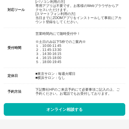
[パソコン利用の方]
専用アプリは不要です。お客様のWebブラウザからア
対応ツール
クセスいただけます。
[スマートフォン利用の方]
当日までにZOOMアプリをインストールして事前にアカ
ウント登録をしてください。
営業時間内にて随時受付中！
※土日のみ以下5枠でのご案内※
１．10:00-11:45
受付時間
２．11:45-13:30
３．14:30-16:15
４．16:15-18:00
５．18:00-19:45
■東京サロン：毎週火曜日
定休日
■横浜サロン：なし
下記弊社HPのご来店予約にて必要事項ご記入の上、ご
予約方法
予約ください。お電話でもお受付しております。
オンライン相談する